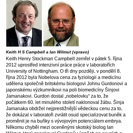
Keith H S Campbell a Ian Wilmut (vpravo)
Keith Henry Stockman Campbell zemřel v pátek 5. října
2012 uprostřed intenzivní práce práce v laboratořích
University of Nottingham. O tři dny později, v pondělí 8.
října 2012 byla Nobelova cena za fyziologii a medicínu
udělena společně britskému biologovi Johnu Gurdonovi a
japonskému výzkumníkovi na poli biomedicíny Šinjovi
Jamanakovi. Gurdon dostal „nobelovku“ za to, že
počátkem 60. let minulého století naklonoval žábu. Šinja
Jamanaka obdržel nejprestižnější vědeckou cenu za to,
že dokázal v laboratoři zvrátit osud specializovat buněk a
proměnit je na buňky s vývojovým potenciálem embrya.
Někomu chyběl mezi oceněnými skotský biolog Ian