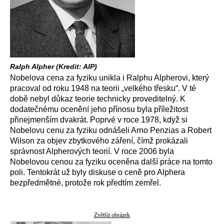
Ralph Alpher (Kredit: AIP)
Nobelova cena za fyziku unikla i Ralphu Alpherovi, který
pracoval od roku 1948 na teorii „velkého třesku“. V té
době nebyl důkaz teorie technicky proveditelný. K
dodatečnému ocenění jeho přínosu byla příležitost
přinejmenším dvakrát. Poprvé v roce 1978, když si
Nobelovu cenu za fyziku odnášeli Arno Penzias a Robert
Wilson za objev zbytkového záření, čímž prokázali
správnost Alpherových teorií. V roce 2006 byla
Nobelovou cenou za fyziku oceněna další práce na tomto
poli. Tentokrát už byly diskuse o ceně pro Alphera
bezpředmětné, protože rok předtím zemřel.
Zvětšit obrázek