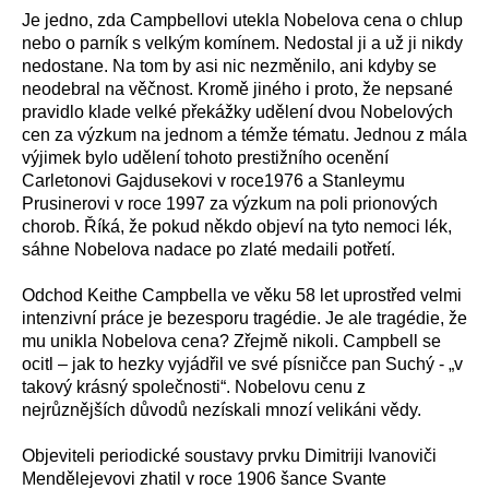
Je jedno, zda Campbellovi utekla Nobelova cena o chlup
nebo o parník s velkým komínem. Nedostal ji a už ji nikdy
nedostane. Na tom by asi nic nezměnilo, ani kdyby se
neodebral na věčnost. Kromě jiného i proto, že nepsané
pravidlo klade velké překážky udělení dvou Nobelových
cen za výzkum na jednom a témže tématu. Jednou z mála
výjimek bylo udělení tohoto prestižního ocenění
Carletonovi Gajdusekovi v roce1976 a Stanleymu
Prusinerovi v roce 1997 za výzkum na poli prionových
chorob. Říká, že pokud někdo objeví na tyto nemoci lék,
sáhne Nobelova nadace po zlaté medaili potřetí.
Odchod Keithe Campbella ve věku 58 let uprostřed velmi
intenzivní práce je bezesporu tragédie. Je ale tragédie, že
mu unikla Nobelova cena? Zřejmě nikoli. Campbell se
ocitl – jak to hezky vyjádřil ve své písničce pan Suchý - „v
takový krásný společnosti“. Nobelovu cenu z
nejrůznějších důvodů nezískali mnozí velikáni vědy.
Objeviteli periodické soustavy prvku Dimitriji Ivanoviči
Mendělejevovi zhatil v roce 1906 šance Svante