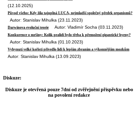
(12.10.2025)
Původ všeho: Kdy žila tajuplná LUCA, nejmladší společný předek organismů?
Autor: Stanislav Mihulka (23.11.2023)
Autor: Vladimír Socha (03.11.2023)
Darwinova evoluční teorie
Konkurence o mršiny: Kolik pralidí bylo třeba k přemožení gigantické hyeny?
Autor: Stanislav Mihulka (01.10.2023)
Vyhynutí velké kořisti přivedlo lidi k lepším zbraním a výkonnějším mozkům
Autor: Stanislav Mihulka (13.09.2023)
Diskuze:
Diskuze je otevřená pouze 7dní od zvěřejnění příspěvku nebo
na povolení redakce