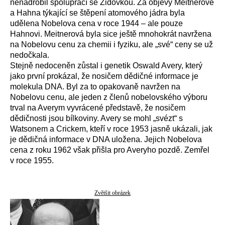
nenadrobil spoluprací se Židovkou. Za objevy Meitnerové
a Hahna týkající se štěpení atomového jádra byla
udělena Nobelova cena v roce 1944 – ale pouze
Hahnovi. Meitnerová byla sice ještě mnohokrát navržena
na Nobelovu cenu za chemii i fyziku, ale „své“ ceny se už
nedočkala.
Stejně nedoceněn zůstal i genetik Oswald Avery, který
jako první prokázal, že nosičem dědičné informace je
molekula DNA. Byl za to opakovaně navržen na
Nobelovu cenu, ale jeden z členů nobelovského výboru
trval na Averym vyvrácené představě, že nosičem
dědičnosti jsou bílkoviny. Avery se mohl „svézt“ s
Watsonem a Crickem, kteří v roce 1953 jasně ukázali, jak
je dědičná informace v DNA uložena. Jejich Nobelova
cena z roku 1962 však přišla pro Averyho pozdě. Zemřel
v roce 1955.
Zvětšit obrázek