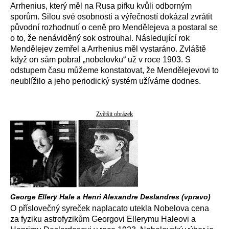
Arrhenius, který měl na Rusa pifku kvůli odborným
sporům. Silou své osobnosti a výřečností dokázal zvrátit
původní rozhodnutí o ceně pro Mendělejeva a postaral se
o to, že nenáviděný sok ostrouhal. Následující rok
Mendělejev zemřel a Arrhenius měl vystaráno. Zvláště
když on sám pobral „nobelovku“ už v roce 1903. S
odstupem času můžeme konstatovat, že Mendělejevovi to
neublížilo a jeho periodický systém užíváme dodnes.
Zvětšit obrázek
George Ellery Hale a Henri Alexandre Deslandres (vpravo)
O příslovečný syreček naplacato utekla Nobelova cena
za fyziku astrofyzikům Georgovi Ellerymu Haleovi a