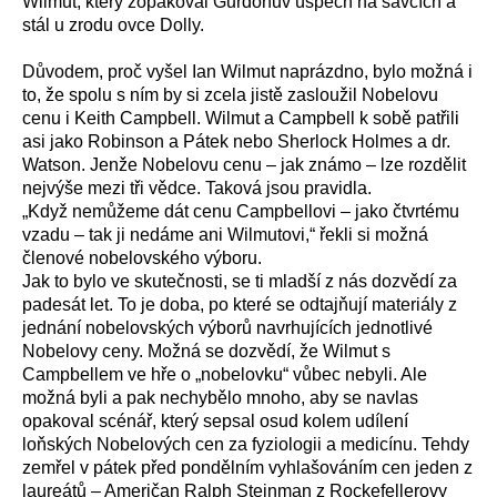
Wilmut, který zopakoval Gurdonův úspěch na savcích a
stál u zrodu ovce Dolly.
Důvodem, proč vyšel Ian Wilmut naprázdno, bylo možná i
to, že spolu s ním by si zcela jistě zasloužil Nobelovu
cenu i Keith Campbell. Wilmut a Campbell k sobě patřili
asi jako Robinson a Pátek nebo Sherlock Holmes a dr.
Watson. Jenže Nobelovu cenu – jak známo – lze rozdělit
nejvýše mezi tři vědce. Taková jsou pravidla.
„Když nemůžeme dát cenu Campbellovi – jako čtvrtému
vzadu – tak ji nedáme ani Wilmutovi,“ řekli si možná
členové nobelovského výboru.
Jak to bylo ve skutečnosti, se ti mladší z nás dozvědí za
padesát let. To je doba, po které se odtajňují materiály z
jednání nobelovských výborů navrhujících jednotlivé
Nobelovy ceny. Možná se dozvědí, že Wilmut s
Campbellem ve hře o „nobelovku“ vůbec nebyli. Ale
možná byli a pak nechybělo mnoho, aby se navlas
opakoval scénář, který sepsal osud kolem udílení
loňských Nobelových cen za fyziologii a medicínu. Tehdy
zemřel v pátek před pondělním vyhlašováním cen jeden z
laureátů – Američan Ralph Steinman z Rockefellerovy