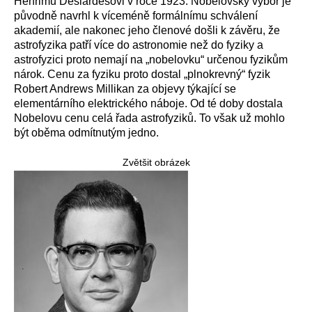
Henrimu Deslardesovi v roce 1923. Nobelovský výbor je
původně navrhl k víceméně formálnímu schválení
akademií, ale nakonec jeho členové došli k závěru, že
astrofyzika patří více do astronomie než do fyziky a
astrofyzici proto nemají na „nobelovku“ určenou fyzikům
nárok. Cenu za fyziku proto dostal „plnokrevný“ fyzik
Robert Andrews Millikan za objevy týkající se
elementárního elektrického náboje. Od té doby dostala
Nobelovu cenu celá řada astrofyziků. To však už mohlo
být oběma odmítnutým jedno.
Zvětšit obrázek