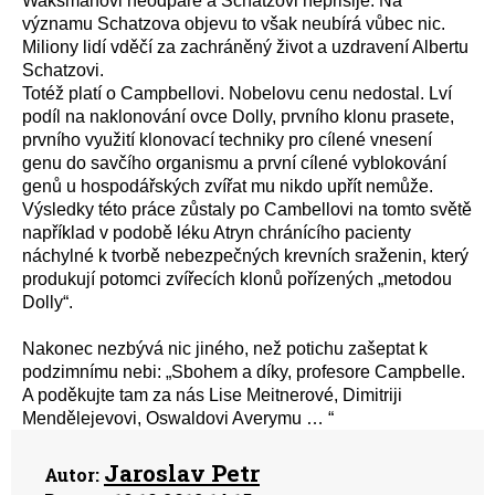
Waksmanovi neodpáře a Schatzovi nepřišije. Na
významu Schatzova objevu to však neubírá vůbec nic.
Miliony lidí vděčí za zachráněný život a uzdravení Albertu
Schatzovi.
Totéž platí o Campbellovi. Nobelovu cenu nedostal. Lví
podíl na naklonování ovce Dolly, prvního klonu prasete,
prvního využití klonovací techniky pro cílené vnesení
genu do savčího organismu a první cílené vyblokování
genů u hospodářských zvířat mu nikdo upřít nemůže.
Výsledky této práce zůstaly po Cambellovi na tomto světě
například v podobě léku Atryn chránícího pacienty
náchylné k tvorbě nebezpečných krevních sraženin, který
produkují potomci zvířecích klonů pořízených „metodou
Dolly“.
Nakonec nezbývá nic jiného, než potichu zašeptat k
podzimnímu nebi: „Sbohem a díky, profesore Campbelle.
A poděkujte tam za nás Lise Meitnerové, Dimitriji
Mendělejevovi, Oswaldovi Averymu … “
Jaroslav Petr
Autor: