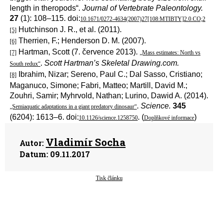
length in theropods“.
Journal of Vertebrate Paleontology.
27
(1): 108–115. doi:
10.1671/0272-4634(2007)27[108:MTIBTY]2.0.CO;2
Hutchinson J. R., et al. (2011).
[5]
Therrien, F.; Henderson D. M. (2007).
[6]
Hartman, Scott (7. července 2013).
[7]
„Mass estimates: North vs
.
Scott Hartman’s Skeletal Drawing.com.
South redux“
Ibrahim, Nizar; Sereno, Paul C.; Dal Sasso, Cristiano;
[8]
Maganuco, Simone; Fabri, Matteo; Martill, David M.;
Zouhri, Samir; Myhrvold, Nathan; Lurino, Dawid A. (2014).
.
Science.
345
„Semiaquatic adaptations in a giant predatory dinosaur“
(6204): 1613–6. doi:
. (
)
10.1126/science.1258750
Doplňkové informace
Vladimír Socha
Autor:
Datum:
09.11.2017
Tisk článku