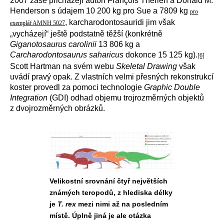
2007 zase přicházejí autoři François Therien a Donald M.
Henderson s údajem 10 200 kg pro Sue a 7809 kg
pro
, karcharodontosauridi jim však
exemplář AMNH 5027
„vycházejí“ ještě podstatně těžší (konkrétně
Giganotosaurus carolinii
13 806 kg a
Carcharodontosaurus saharicus
dokonce 15 125 kg).
[6]
Scott Hartman na svém webu
Skeletal Drawing
však
uvádí pravý opak. Z vlastních velmi přesných rekonstrukcí
koster provedl za pomoci technologie
Graphic Double
Integration
(GDI) odhad objemu trojrozměrných objektů
z dvojrozměrných obrázků.
Velikostní srovnání čtyř největších
známých teropodů, z hlediska délky
je
T. rex
mezi nimi až na posledním
místě. Úplně jiná je ale otázka