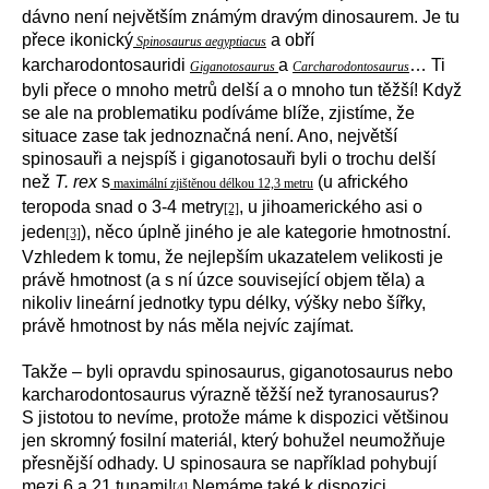
dávno není největším známým dravým dinosaurem. Je tu
přece ikonický
a obří
Spinosaurus aegyptiacus
karcharodontosauridi
a
… Ti
Giganotosaurus
Carcharodontosaurus
byli přece o mnoho metrů delší a o mnoho tun těžší! Když
se ale na problematiku podíváme blíže, zjistíme, že
situace zase tak jednoznačná není. Ano, největší
spinosauři a nejspíš i giganotosauři byli o trochu delší
než
T. rex
s
(u afrického
maximální zjištěnou délkou 12,3 metru
teropoda snad o 3-4 metry
, u jihoamerického asi o
[2]
jeden
), něco úplně jiného je ale kategorie hmotnostní.
[3]
Vzhledem k tomu, že nejlepším ukazatelem velikosti je
právě hmotnost (a s ní úzce související objem těla) a
nikoliv lineární jednotky typu délky, výšky nebo šířky,
právě hmotnost by nás měla nejvíc zajímat.
Takže – byli opravdu spinosaurus, giganotosaurus nebo
karcharodontosaurus výrazně těžší než tyranosaurus?
S jistotou to nevíme, protože máme k dispozici většinou
jen skromný fosilní materiál, který bohužel neumožňuje
přesnější odhady. U spinosaura se například pohybují
mezi 6 a 21 tunami!
Nemáme také k dispozici
[4]