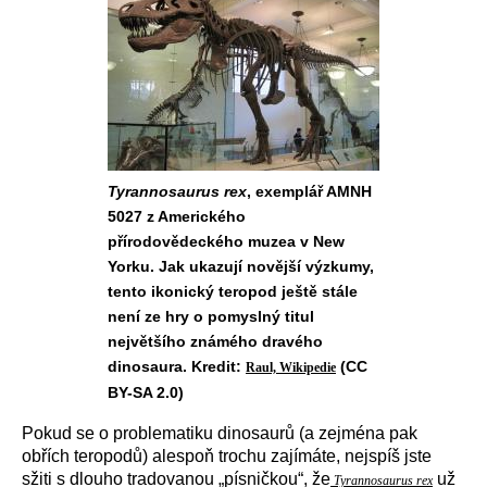
Tyrannosaurus rex
, exemplář AMNH
5027 z Amerického
přírodovědeckého muzea v New
Yorku. Jak ukazují novější výzkumy,
tento ikonický teropod ještě stále
není ze hry o pomyslný titul
největšího známého dravého
dinosaura. Kredit:
(CC
Raul, Wikipedie
BY-SA 2.0)
Pokud se o problematiku dinosaurů (a zejména pak
obřích teropodů) alespoň trochu zajímáte, nejspíš jste
sžiti s dlouho tradovanou „písničkou“, že
už
Tyrannosaurus rex