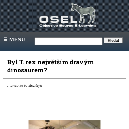
MENU
III
Byl T. rex největším dravým
dinosaurem?
…aneb Je to složitější