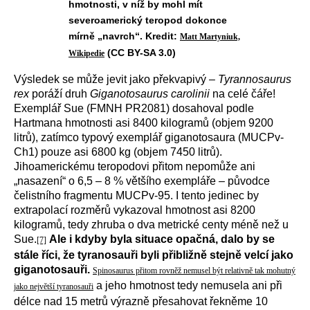
hmotnosti, v níž by mohl mít
severoamerický teropod dokonce
mírně „navrch“. Kredit:
Matt Martyniuk,
(CC BY-SA 3.0)
Wikipedie
Výsledek se může jevit jako překvapivý –
Tyrannosaurus
rex
poráží druh
Giganotosaurus carolinii
na celé čáře!
Exemplář Sue (FMNH PR2081) dosahoval podle
Hartmana hmotnosti asi 8400 kilogramů (objem 9200
litrů), zatímco typový exemplář giganotosaura (MUCPv-
Ch1) pouze asi 6800 kg (objem 7450 litrů).
Jihoamerickému teropodovi přitom nepomůže ani
„nasazení“ o 6,5 – 8 % většího exempláře – původce
čelistního fragmentu MUCPv-95. I tento jedinec by
extrapolací rozměrů vykazoval hmotnost asi 8200
kilogramů, tedy zhruba o dva metrické centy méně než u
Sue.
Ale i kdyby byla situace opačná, dalo by se
[7]
stále říci, že tyranosauři byli přibližně stejně velcí jako
giganotosauři.
Spinosaurus přitom rovněž nemusel být relativně tak mohutný
a jeho hmotnost tedy nemusela ani při
jako největší tyranosauři
délce nad 15 metrů výrazně přesahovat řekněme 10