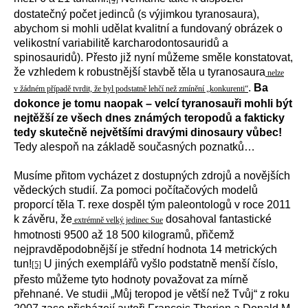
dostatečný počet jedinců (s výjimkou tyranosaura),
abychom si mohli udělat kvalitní a fundovaný obrázek o
velikostní variabilitě karcharodontosauridů a
spinosauridů). Přesto již nyní můžeme směle konstatovat,
že vzhledem k robustnější stavbě těla u tyranosaura
nelze
.
Ba
v žádném případě tvrdit, že byl podstatně lehčí než zmínění „konkurenti“
dokonce je tomu naopak – velcí tyranosauři mohli být
nejtěžší ze všech dnes známých teropodů a fakticky
tedy skutečně největšími dravými dinosaury vůbec!
Tedy alespoň na základě současných poznatků…
Musíme přitom vycházet z dostupných zdrojů a novějších
vědeckých studií. Za pomoci počítačových modelů
proporcí těla T. rexe dospěl tým paleontologů v roce 2011
k závěru, že
dosahoval fantastické
extrémně velký jedinec Sue
hmotnosti 9500 až 18 500 kilogramů, přičemž
nejpravděpodobnější je střední hodnota 14 metrických
tun!
U jiných exemplářů vyšlo podstatně menší číslo,
[5]
přesto můžeme tyto hodnoty považovat za mírně
přehnané. Ve studii „Můj teropod je větší než Tvůj“ z roku