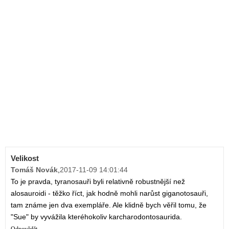
Velikost
Tomáš Novák
,
2017-11-09 14:01:44
To je pravda, tyranosauři byli relativně robustnější než
alosauroidi - těžko říct, jak hodně mohli narůst giganotosauři,
tam známe jen dva exempláře. Ale klidně bych věřil tomu, že
"Sue" by vyvážila kteréhokoliv karcharodontosaurida.