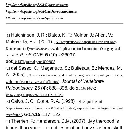
http://en.wikipedia.org/wiki/Giganotosaurus
http://en.wikipedia.org/wiki/Carcharodontosaurus
http://en.wikipedia.org/wiki/Spinosaurus
Hutchinson, J. R.; Bates, K. T.; Molnar, J.; Allen, V.;
[1]
Makovicky, P. J. (2011).
„A Computational Analysis of Limb and Body
Dimensions in
Tyrannosaurus rex
with Implications for Locomotion, Ontogeny, and
.
PLoS ONE.
6
(10): e26037.
Growth“
doi:
10.1371/journal.pone.0026037
dal Sasso, C.; Maganuco, S.; Buffetaut, E.; Mendez, M.
[2]
A. (2005).
„New information on the skull of the enigmatic theropod
Spinosaurus
,
.
Journal of Vertebrate
with remarks on its sizes and affinities“
Paleontology.
25
(4): 888–896. doi:
10.1671/0272-
4634(2005)025[0888:NIOTSO]2.0.CO;2
Calvo, J. O.; Coria, R. A. (1998).
[3]
„New specimen of
Giganotosaurus carolinii
(Coria & Salgado, 1995), supports it as the largest theropod
.
Gaia.
15
: 117–122.
ever found“
Therrien, F.; Henderson, D.M. (2007). „My theropod is
[4]
bigger than yours…or not: estimating body size from skull