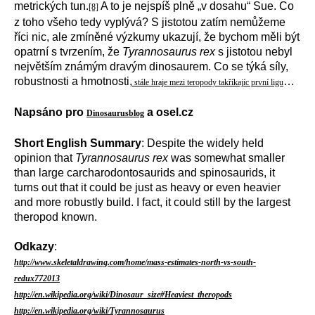
metrických tun.
A to je nejspíš plně „v dosahu“ Sue. Co
[8]
z toho všeho tedy vyplývá? S jistotou zatím nemůžeme
říci nic, ale zmíněné výzkumy ukazují, že bychom měli být
opatrní s tvrzením, že
Tyrannosaurus rex
s jistotou nebyl
největším známým dravým dinosaurem. Co se týká síly,
robustnosti a hmotnosti,
…
stále hraje mezi teropody takříkajíc první ligu
Napsáno pro
a osel.cz
Dinosaurusblog
Short English Summary
: Despite the widely held
opinion that
Tyrannosaurus rex
was somewhat smaller
than large carcharodontosaurids and spinosaurids, it
turns out that it could be just as heavy or even heavier
and more robustly build. I fact, it could still by the largest
theropod known.
Odkazy
:
http://www.skeletaldrawing.com/home/mass-estimates-north-vs-south-
redux772013
http://en.wikipedia.org/wiki/Dinosaur_size#Heaviest_theropods
http://en.wikipedia.org/wiki/Tyrannosaurus