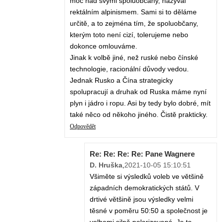
moc nad svými spoluobčany, nazýval
rektálním alpinismem. Sami si to děláme
určitě, a to zejména tím, že spoluobčany,
kterým toto není cizí, tolerujeme nebo
dokonce omlouváme.
Jinak k volbě jiné, než ruské nebo čínské
technologie, racionální důvody vedou.
Jednak Rusko a Čína strategicky
spolupracují a druhak od Ruska máme nyní
plyn i jádro i ropu. Asi by tedy bylo dobré, mít
také něco od někoho jiného. Čistě prakticky.
Odpovědět
Re: Re: Re: Re: Pane Wagnere
D. Hruška
,
2021-10-05 15:10:51
Všiměte si výsledků voleb ve většině
západních demokratických států. V
drtivé většině jsou výsledky velmi
těsné v poměru 50:50 a společnost je