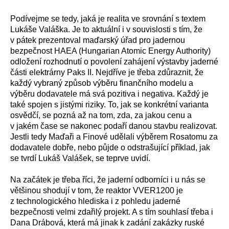
Podívejme se tedy, jaká je realita ve srovnání s textem
Lukáše Valáška. Je to aktuální i v souvislosti s tím, že
v pátek prezentoval maďarský úřad pro jadernou
bezpečnost HAEA (Hungarian Atomic Energy Authority)
odložení rozhodnutí o povolení zahájení výstavby jaderné
části elektrárny Paks II. Nejdříve je třeba zdůraznit, že
každý vybraný způsob výběru finančního modelu a
výběru dodavatele má svá pozitiva i negativa. Každý je
také spojen s jistými riziky. To, jak se konkrétní varianta
osvědčí, se pozná až na tom, zda, za jakou cenu a
v jakém čase se nakonec podaří danou stavbu realizovat.
Jestli tedy Maďaři a Finové udělali výběrem Rosatomu za
dodavatele dobře, nebo půjde o odstrašující příklad, jak
se tvrdí Lukáš Valášek, se teprve uvidí.
Na začátek je třeba říci, že jaderní odborníci i u nás se
většinou shodují v tom, že reaktor VVER1200 je
z technologického hlediska i z pohledu jaderné
bezpečnosti velmi zdařilý projekt. A s tím souhlasí třeba i
Dana Drábová, která má jinak k zadání zakázky ruské