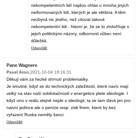
nekompetentních lidí najdou ohlas u mnoha jiných
neiformovaných lidí, kterých je ale většina. A těm
nezbývá nic jiného, než citovat takové
nekompetentní lidi - hlavní je, že se to ztotořňuje s
jejich politickými názory, odbornost vůbec není
důležitá.
Odpovědět
Pane Wagnere
Pavel Aron
,
2021-10-04 18:16:31
Děkuji vám za hezké shrnutí problematiky.
Je smutné, když se do technických záležitostí, které navíc mají
velký na stav naší soběstačnosti v energetice plete ideologie. I
když ono v reálu stejně nejde o ideologii, ta se tam dává jen pro
naivní jedince ale o peníze resp. zisk firem, které by bez
vyřazení Ruska neměly šanci.
Odpovědět