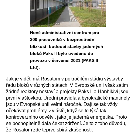
Nové administrativní centrum pro
300 pracovníků v bezprostřední
blízkosti budoucí stavby jaderných
bloků Paks II bylo uvedeno do
provozu v červenci 2021 (PAKS II
Ltd).
Jak je vidět, má Rosatom v pokročilém stádiu výstavby
řadu bloků v různých státech. V Evropské unii však zatím
žádné reaktory nestaví a projekty Paks II a Hanhikivi jsou
první vlaštovkou. Úřední pravidla a byrokratické mantinely
jsou v Evropské unii velmi náročné. Dají se tak vždy
očekávat problémy. Zvláště, když se to týká tak
kontroverzního odvětví, jako je jaderná energetika. Proto
se pochopitelně dala čekat zdržení. Je to z toho důvodu,
že Rosatom zde teprve sbírá zkušenosti.