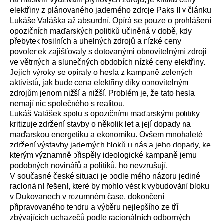
elektřiny z plánovaného jaderného zdroje Paks II v článku
Lukáše Valáška až absurdní. Opírá se pouze o prohlášení
opozičních maďarských politiků učiněná v době, kdy
přebytek fosilních a uhelných zdrojů a nízké ceny
povolenek zajišťovaly s dotovanými obnovitelnými zdroji
ve větrných a slunečných obdobích nízké ceny elektřiny.
Jejich výroky se opíraly o hesla z kampaně zelených
aktivistů, jak bude cena elektřiny díky obnovitelným
zdrojům jenom nižší a nižší. Problém je, že tato hesla
nemají nic společného s realitou.
Lukáš Valášek spolu s opozičními maďarskými politiky
kritizuje zdržení stavby o několik let a její dopady na
maďarskou energetiku a ekonomiku. Ovšem mnohaleté
zdržení výstavby jaderných bloků u nás a jeho dopady, ke
kterým významně přispěly ideologické kampaně jemu
podobných novinářů a politiků, ho nevzrušují.
V současné české situaci je podle mého názoru jediné
racionální řešení, které by mohlo vést k vybudování bloku
v Dukovanech v rozumném čase, dokončení
připravovaného tendru a výběru nejlepšího ze tří
zbývajících uchazečů podle racionálních odborných