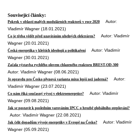
Související články:
Autor:
Pokrok v oblasti malých modulárních reaktorů v roce 2020
Vladimír Wagner (18.01.2021)
Autor: Vladimír
Co je třeba vědět před uzavíráním uhelných elektráren?
Wagner (20.01.2021)
Autor: Vladimír
Česká energetika v kleštích ideologií a politikaření
Wagner (30.01.2021)
Začala výstavba rychlého olovem chlazeného reaktoru BREST-OD-300
Autor: Vladimír Wagner (08.06.2021)
Autor:
Je opravdu pro Česko plynová varianta mixu lepší než jaderná?
Vladimír Wagner (23.07.2021)
Autor: Vladimír
Co nám říká současný vývoj v elektroenergetice?
Wagner (09.08.2021)
Jak se postavit k posledním varováním IPCC o hrozbě globálního oteplování?
Autor: Vladimír Wagner (22.08.2021)
Autor: Vladimír
Jak čelit dopadům vývoje energetiky v Evropě na Česko?
Wagner (05.09.2021)