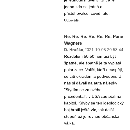
je jednoduší uvěřit "lži", a je
jedno zda se jedná o
přistěhovalce, covid, atd.
Odpovědět
Re: Re: Re: Re: Re: Re: Pane
Wagnere
D. Hruška
,
2021-10-05 20:53:44
Rozdělení 50:50 nemusí být
špatně, ale špatně je ta vypjatá
polarizace. Voliči, kteří neuspějí,
se cítí okradeni a podvedeni. U
nás si dávali na auta nálepky
"Stydím se za svého
prezidenta!", v USA zaútočili na
kapitol. Kdyby se ten ideologický
boj hrotil ještě víc, tak další
stupeň už je rovnou občanská
válka.