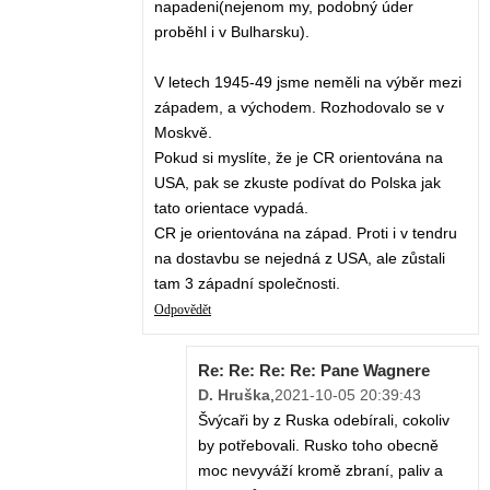
napadeni(nejenom my, podobný úder
proběhl i v Bulharsku).
V letech 1945-49 jsme neměli na výběr mezi
západem, a východem. Rozhodovalo se v
Moskvě.
Pokud si myslíte, že je CR orientována na
USA, pak se zkuste podívat do Polska jak
tato orientace vypadá.
CR je orientována na západ. Proti i v tendru
na dostavbu se nejedná z USA, ale zůstali
tam 3 západní společnosti.
Odpovědět
Re: Re: Re: Re: Pane Wagnere
D. Hruška
,
2021-10-05 20:39:43
Švýcaři by z Ruska odebírali, cokoliv
by potřebovali. Rusko toho obecně
moc nevyváží kromě zbraní, paliv a