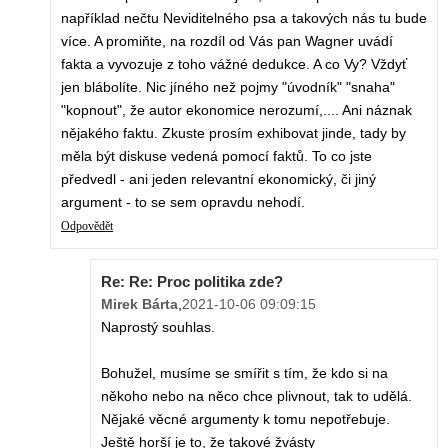
například nečtu Neviditelného psa a takových nás tu bude
více. A promiňte, na rozdíl od Vás pan Wagner uvádí
fakta a vyvozuje z toho vážné dedukce. A co Vy? Vždyť
jen blábolíte. Nic jíného než pojmy "úvodník" "snaha"
"kopnout", že autor ekonomice nerozumí,.... Ani náznak
nějakého faktu. Zkuste prosím exhibovat jinde, tady by
měla být diskuse vedená pomocí faktů. To co jste
předvedl - ani jeden relevantní ekonomický, či jiný
argument - to se sem opravdu nehodí.
Odpovědět
Re: Re: Proc politika zde?
Mirek Bárta
,
2021-10-06 09:09:15
Naprostý souhlas.
Bohužel, musíme se smířit s tím, že kdo si na
někoho nebo na něco chce plivnout, tak to udělá.
Nějaké věcné argumenty k tomu nepotřebuje.
Ještě horší je to, že takové žvásty