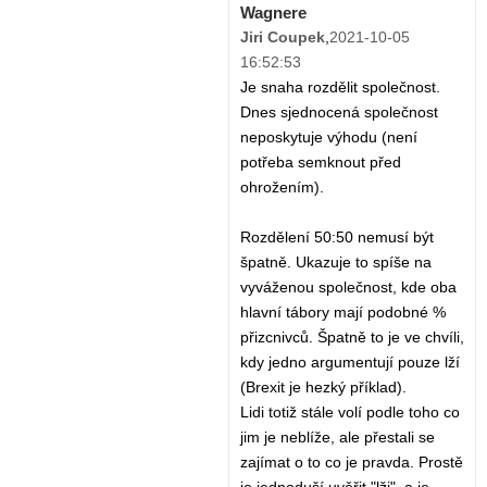
Wagnere
Jiri Coupek
,
2021-10-05
16:52:53
Je snaha rozdělit společnost.
Dnes sjednocená společnost
neposkytuje výhodu (není
potřeba semknout před
ohrožením).
Rozdělení 50:50 nemusí být
špatně. Ukazuje to spíše na
vyváženou společnost, kde oba
hlavní tábory mají podobné %
přizcnivců. Špatně to je ve chvíli,
kdy jedno argumentují pouze lží
(Brexit je hezký příklad).
Lidi totiž stále volí podle toho co
jim je neblíže, ale přestali se
zajímat o to co je pravda. Prostě