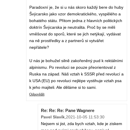
Paradoxní je, že si u nás skoro každý bere do huby
Švýcarsko jako vzor demokratického, vyspělého a
bohatého státu. Přitom jedna z hlavních politických
doktrín Švýcarska je neutralita. Proč by se měli
vměšovat do sporů, které se jich netýkají, vydávat
na ně prostředky a z partnerů si vytvářet
nepřátele?
U nás je bohužel silně zakořeněný pud k rektálními
alpinismu. Po revoluci se pouze přeorientoval z
Ruska na západ. Náš vztah k SSSR před revolucí a
k USA (EU) po revoluci nejlépe vystihuje vztah psa
k jeho majiteli. Ale děláme si to sami.
Odpovědět
Re: Re: Re: Pane Wagnere
Pavel Slavík
,
2021-10-05 11:53:30
Nejsem si jist, zda bych vztah, kde je ziskem