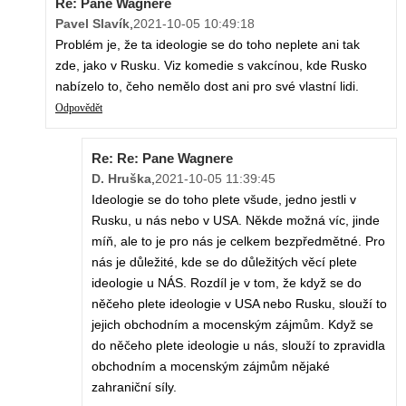
Re: Pane Wagnere
Pavel Slavík
,
2021-10-05 10:49:18
Problém je, že ta ideologie se do toho neplete ani tak
zde, jako v Rusku. Viz komedie s vakcínou, kde Rusko
nabízelo to, čeho nemělo dost ani pro své vlastní lidi.
Odpovědět
Re: Re: Pane Wagnere
D. Hruška
,
2021-10-05 11:39:45
Ideologie se do toho plete všude, jedno jestli v
Rusku, u nás nebo v USA. Někde možná víc, jinde
míň, ale to je pro nás je celkem bezpředmětné. Pro
nás je důležité, kde se do důležitých věcí plete
ideologie u NÁS. Rozdíl je v tom, že když se do
něčeho plete ideologie v USA nebo Rusku, slouží to
jejich obchodním a mocenským zájmům. Když se
do něčeho plete ideologie u nás, slouží to zpravidla
obchodním a mocenským zájmům nějaké
zahraniční síly.