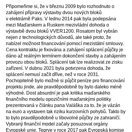
Připomeňme si, že v březnu 2009 bylo rozhodnuto o
zahájení přípravy výstavby dvou nových bloků
v elektrárně Paks. V lednu 2014 pak byla podepsána
mezi Maďarskem a Ruskem mezivládní dohoda o
výstavbě dvou bloků VVER1200. Rosatom byl vybrán
nejen z technologických důvodů, ale také proto, že
nabízel možnost financování pomocí mezistátní smlouvy.
Cena kontraktu je fixována a zahájení splácení půjčky je
dáno až reálným termínem dokončení stavby a zahájením
provozu obou bloků. Splácení tak lze realizovat ze zisku
zařízení. V dubnu 2021 byla potvrzena dohoda, že
splácení nemusí začít dříve, než v roce 2031.
Pochopitelně bylo možné si půjčit peníze pro financování
projektu jinde, ale pravděpodobně by bylo daleko méně
výhodné. Dost absurdní je pak kritika maďarského
finančního modelu opozičními maďarskými politiky
prezentovaná v článku pana Valáška za to, že je vázán
na euro a vystaven tak riziku kurzovních pohybů. Takto by
to bylo pravděpodobně u libovolné půjčky ze zahraničí.
Vybraný finanční model začaly posuzovat orgány
Evropské unie. Teprve v roce 2017 pak Evropská komise