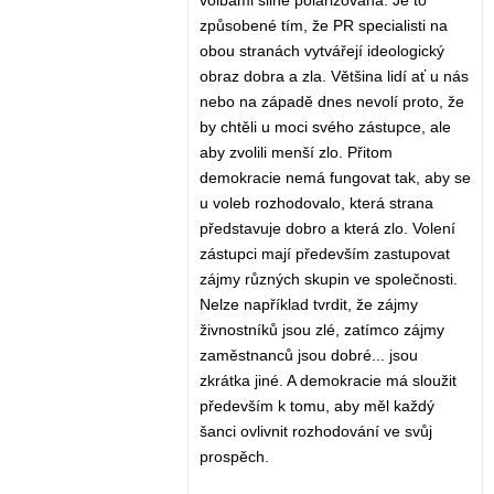
volbami silně polarizovaná. Je to
způsobené tím, že PR specialisti na
obou stranách vytvářejí ideologický
obraz dobra a zla. Většina lidí ať u nás
nebo na západě dnes nevolí proto, že
by chtěli u moci svého zástupce, ale
aby zvolili menší zlo. Přitom
demokracie nemá fungovat tak, aby se
u voleb rozhodovalo, která strana
představuje dobro a která zlo. Volení
zástupci mají především zastupovat
zájmy různých skupin ve společnosti.
Nelze například tvrdit, že zájmy
živnostníků jsou zlé, zatímco zájmy
zaměstnanců jsou dobré... jsou
zkrátka jiné. A demokracie má sloužit
především k tomu, aby měl každý
šanci ovlivnit rozhodování ve svůj
prospěch.