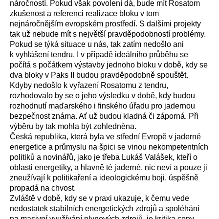
náročností. Pokud však povolení dá, bude mít Rosatom
zkušenost a referenci realizace bloku v tom
nejnáročnějším evropském prostředí. S dalšími projekty
tak už nebude mít s největší pravděpodobností problémy.
Pokud se týká situace u nás, tak zatím nedošlo ani
k vyhlášení tendru. I v případě ideálního průběhu se
počítá s počátkem výstavby jednoho bloku v době, kdy se
dva bloky v Paks II budou pravděpodobně spouštět.
Kdyby nedošlo k vyřazení Rosatomu z tendru,
rozhodovalo by se o jeho výsledku v době, kdy budou
rozhodnutí maďarského i finského úřadu pro jadernou
bezpečnost známa. Ať už budou kladná či záporná. Při
výběru by tak mohla být zohledněna.
Česká republika, která byla ve střední Evropě v jaderné
energetice a průmyslu na špici se vinou nekompetentních
politiků a novinářů, jako je třeba Lukáš Valášek, kteří o
oblasti energetiky, a hlavně té jaderné, nic neví a pouze ji
zneužívají k politikaření a ideologickému boji, úspěšně
propadá na chvost.
Zvláště v době, kdy se v praxi ukazuje, k čemu vede
nedostatek stabilních energetických zdrojů a spoléhání
na masivní využívání plynových zdrojů, je kritika ceny