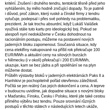
kritérií. Zrušení i druhého tendru, tentokrát těsně před jeho
vyhlášením, by mělo hodně zničující dopady. To je patrně
i důvod, proč zákon, který ruské a čínské firmy z tendru
vylučuje, podepsal i přes své pohledy na problematiku,
prezident. Je tak trochu absurdní, když Lukáš Valášek
využívá stále tuto kartu pro ideologický boj. Pokud se
alespoň nyní nedokážeme v Česku dohodnout na
racionálním postupu, můžeme na postavení nových
jaderných bloku zapomenout. Současná situace, kdy
cena elektřiny nakupované na příští rok překračuje 100
EUR/MWh a aktuální ceny na silových burzách
v Německu (i v okolí) překračují i 200 EUR/MWh,
ukazuje, kam se bez jádra a při spoléhání se na plyn
můžeme dostat.
Průběh výstavby bloků v jaderných elektrárnách Paks II a
Hanhikivi je pochopitelně pořád otevřenou záležitostí.
Počítá se jen reálný čas jejich dokončení a cena. A teprve
v budoucnu uvidíme, jak dopadne situace s novými bloky
v Maďarsku, Finsku, Česku i Polsku, které jde také cestou
přímého výběru bez tendru. Pouze srovnání různých
postupů v těchto státech v následujících letech ukáže,