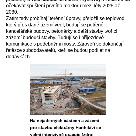
očekávat spuštění prvního reaktoru mezi léty 2028 až
2030.
Zatím tedy probíhají terénní úpravy, přeložil se teplovod,
který přes dané území vedl, budují se potřené
kancelářské budovy, betonárky a další stavby tvořící
zázemí budoucí stavby. Budují se i příjezdové
komunikace s potřebnými mosty. Zároveň se dokončují
řetězce subdodavatelů, kteří se budou podílet na
dodávkách.
Na nejaderných částech a zázemí
pro stavbu elektrárny Hanhikivi se
velmi intenzivně pracuje (zdroj