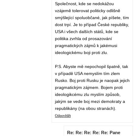
Společnost, kde se nedokážou
vzájemě tolerovat politicky odlišně
smýšlející spoluobčané, jak píšete, tím
dost trpí. Je to případ České republiky,
USA i všech dalších států, kde se
politika zvrhla od prosazování
pragmatických zájmů k jakémusi
ideologickému boji proti zlu.
P.S. Abyste mě nepochopil špatně, tak
v případě USA nemyslím tím zlem
Rusko. Boj proti Rusku je naopak jejich
pragmatickým zájmem. Bojem proti
ideologikcému zlu myslím způsob,
jakým se vede boj mezi demokraty a
republikány (na obou stranách).
Odpovědět
Re: Re: Re: Re: Re: Pane