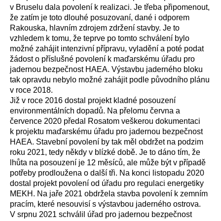
v Bruselu dala povolení k realizaci. Je třeba připomenout,
že zatím je toto dlouhé posuzovaní, dané i odporem
Rakouska, hlavním zdrojem zdržení stavby. Je to
vzhledem k tomu, že teprve po tomto schválení bylo
možné zahájit intenzivní přípravu, vyladění a poté podat
žádost o příslušné povolení k maďarskému úřadu pro
jadernou bezpečnost HAEA. Výstavbu jaderného bloku
tak opravdu nebylo možné zahájit podle původního plánu
v roce 2018.
Již v roce 2016 dostal projekt kladné posouzení
environmentálních dopadů. Na přelomu června a
července 2020 předal Rosatom veškerou dokumentaci
k projektu maďarskému úřadu pro jadernou bezpečnost
HAEA. Stavební povolení by tak měl obdržet na podzim
roku 2021, tedy někdy v blízké době. Je to dáno tím, že
lhůta na posouzení je 12 měsíců, ale může být v případě
potřeby prodloužena o další tři. Na konci listopadu 2020
dostal projekt povolení od úřadu pro regulaci energetiky
MEKH. Na jaře 2021 obdržela stavba povolení k zemním
pracím, které nesouvisí s výstavbou jaderného ostrova.
V srpnu 2021 schválil úřad pro jadernou bezpečnost