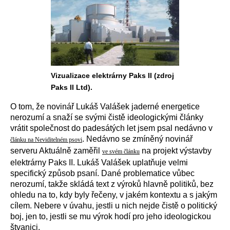
Vizualizace elektrárny Paks II (zdroj
Paks II Ltd).
O tom, že novinář Lukáš Valášek jaderné energetice
nerozumí a snaží se svými čistě ideologickými články
vrátit společnost do padesátých let jsem psal nedávno v
. Nedávno se zmíněný novinář
článku na Neviditelném psovi
serveru Aktuálně zaměřil
na projekt výstavby
ve svém článku
elektrárny Paks II. Lukáš Valášek uplatňuje velmi
specifický způsob psaní. Dané problematice vůbec
nerozumí, takže skládá text z výroků hlavně politiků, bez
ohledu na to, kdy byly řečeny, v jakém kontextu a s jakým
cílem. Nebere v úvahu, jestli u nich nejde čistě o politický
boj, jen to, jestli se mu výrok hodí pro jeho ideologickou
štvanici.