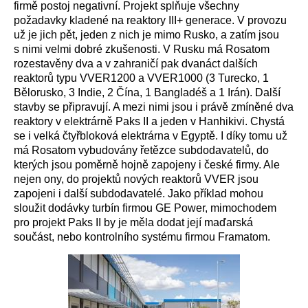
firmě postoj negativní. Projekt splňuje všechny
požadavky kladené na reaktory III+ generace. V provozu
už je jich pět, jeden z nich je mimo Rusko, a zatím jsou
s nimi velmi dobré zkušenosti. V Rusku má Rosatom
rozestavěny dva a v zahraničí pak dvanáct dalších
reaktorů typu VVER1200 a VVER1000 (3 Turecko, 1
Bělorusko, 3 Indie, 2 Čína, 1 Bangladéš a 1 Irán). Další
stavby se připravují. A mezi nimi jsou i právě zmíněné dva
reaktory v elektrárně Paks II a jeden v Hanhikivi. Chystá
se i velká čtyřbloková elektrárna v Egyptě. I díky tomu už
má Rosatom vybudovány řetězce subdodavatelů, do
kterých jsou poměrně hojně zapojeny i české firmy. Ale
nejen ony, do projektů nových reaktorů VVER jsou
zapojeni i další subdodavatelé. Jako příklad mohou
sloužit dodávky turbín firmou GE Power, mimochodem
pro projekt Paks II by je měla dodat její maďarská
součást, nebo kontrolního systému firmou Framatom.