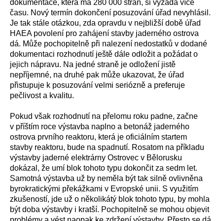
dokumentace, která má 280 000 stran, si vyžádá více
času. Nový termín dokončení posuzování úřad nevyhlásil.
Je tak stále otázkou, zda opravdu v nejbližší době úřad
HAEA povolení pro zahájení stavby jaderného ostrova
dá. Může pochopitelně při nalezení nedostatků v dodané
dokumentaci rozhodnutí ještě dále odložit a požádat o
jejich nápravu. Na jedné straně je odložení jistě
nepříjemné, na druhé pak může ukazovat, že úřad
přistupuje k posuzování velmi seriózně a preferuje
pečlivost a kvalitu.
Pokud však rozhodnutí na přelomu roku padne, začne
v příštím roce výstavba naplno a betonáž jaderného
ostrova prvního reaktoru, která je oficiálním startem
stavby reaktoru, bude na spadnutí. Rosatom na příkladu
výstavby jaderné elektrárny Ostrovec v Bělorusku
dokázal, že umí blok tohoto typu dokončit za sedm let.
Samotná výstavba už by neměla být tak silně ovlivněna
byrokratickými překážkami v Evropské unii. S využitím
zkušeností, jde už o několikátý blok tohoto typu, by mohla
být doba výstavby i kratší. Pochopitelně se mohou objevit
problémy a vést naopak ke zdržení výstavby. Přesto se dá