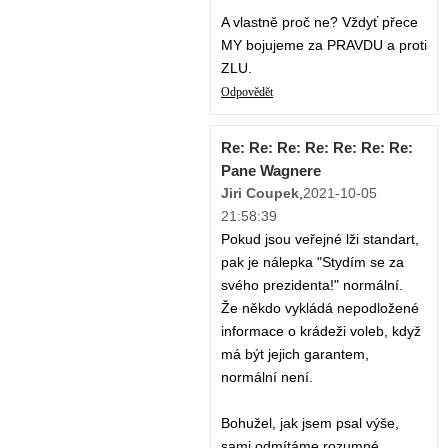
A vlastně proč ne? Vždyť přece
MY bojujeme za PRAVDU a proti
ZLU.
Odpovědět
Re: Re: Re: Re: Re: Re: Re:
Pane Wagnere
Jiri Coupek
,
2021-10-05
21:58:39
Pokud jsou veřejné lži standart,
pak je nálepka "Stydím se za
svého prezidenta!" normální.
Že někdo vykládá nepodložené
informace o krádeži voleb, když
má být jejich garantem,
normální není.
Bohužel, jak jsem psal výše,
sami odmítáme rozumné