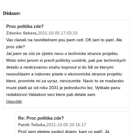
Diskuze:
Proc politika zde?
Zdenko Sekera
,
2021-10-05 17:03:23
Vas clanek na neviditelnem psu jsem cetl. OK tam to patri. Ale
proc zde?
Jal jsem se cist ze zjistim neco o technicke strance projektu.
Misto toho jenom si prectl politicky uvodnik, pak par technickych
detailu a neskryvanou snahu kopnout si do lidi se kterymi
nesouhlasim a nakonec pisete o ekonomicke strance projektu
ktere, prominte mi za vyraz, nerozumite. Navic to ze madarsko
muze platit az od roku 2031 je jednoducho lez. Vytikate panu
redaktorovi Valaskovi veci ktere pak delate sam.
Odpovědět
Re: Proc politika zde?
Patrik Telicka
,
2021-10-05 20:16:17
Proč sem pletete osobní dojem, kam co patří. Já