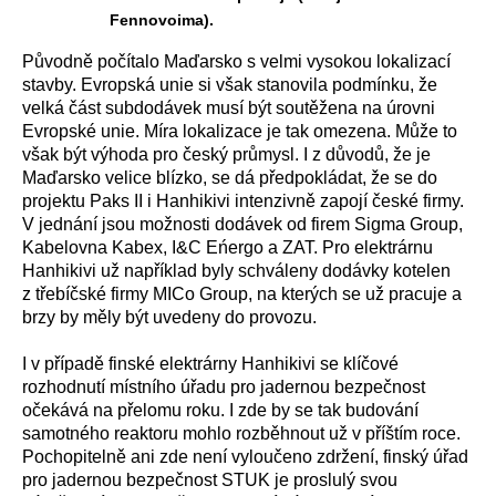
Fennovoima).
Původně počítalo Maďarsko s velmi vysokou lokalizací
stavby. Evropská unie si však stanovila podmínku, že
velká část subdodávek musí být soutěžena na úrovni
Evropské unie. Míra lokalizace je tak omezena. Může to
však být výhoda pro český průmysl. I z důvodů, že je
Maďarsko velice blízko, se dá předpokládat, že se do
projektu Paks II i Hanhikivi intenzivně zapojí české firmy.
V jednání jsou možnosti dodávek od firem Sigma Group,
Kabelovna Kabex, I
&C
Eńergo a ZAT. Pro elektrárnu
Hanhikivi už například byly schváleny dodávky kotelen
z třebíčské firmy MICo Group, na kterých se už pracuje a
brzy by měly být uvedeny do provozu.
I v případě finské elektrárny Hanhikivi se klíčové
rozhodnutí místního úřadu pro jadernou bezpečnost
očekává na přelomu roku. I zde by se tak budování
samotného reaktoru mohlo rozběhnout už v příštím roce.
Pochopitelně ani zde není vyloučeno zdržení, finský úřad
pro jadernou bezpečnost STUK je proslulý svou