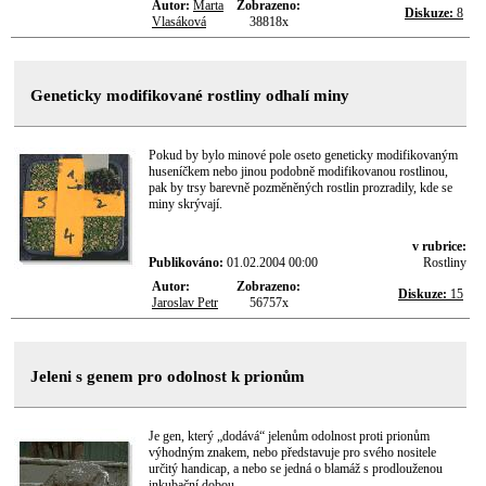
Autor:
Marta
Zobrazeno:
Diskuze:
8
Vlasáková
38818x
Geneticky modifikované rostliny odhalí miny
Pokud by bylo minové pole oseto geneticky modifikovaným
huseníčkem nebo jinou podobně modifikovanou rostlinou,
pak by trsy barevně pozměněných rostlin prozradily, kde se
miny skrývají.
v rubrice:
Publikováno:
01.02.2004 00:00
Rostliny
Autor:
Zobrazeno:
Diskuze:
15
Jaroslav Petr
56757x
Jeleni s genem pro odolnost k prionům
Je gen, který „dodává“ jelenům odolnost proti prionům
výhodným znakem, nebo představuje pro svého nositele
určitý handicap, a nebo se jedná o blamáž s prodlouženou
inkubační dobou…