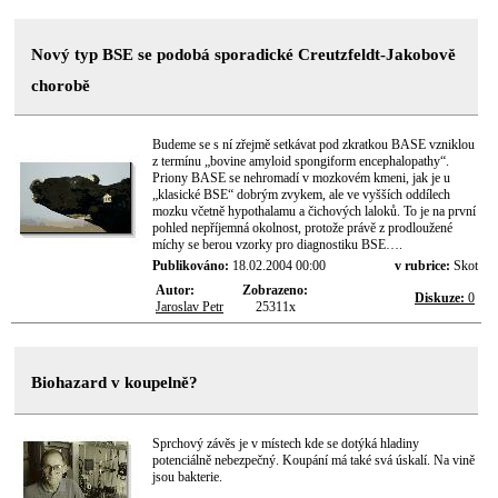
Nový typ BSE se podobá sporadické Creutzfeldt-Jakobově
chorobě
Budeme se s ní zřejmě setkávat pod zkratkou BASE vzniklou
z termínu „bovine amyloid spongiform encephalopathy“.
Priony BASE se nehromadí v mozkovém kmeni, jak je u
„klasické BSE“ dobrým zvykem, ale ve vyšších oddílech
mozku včetně hypothalamu a čichových laloků. To je na první
pohled nepříjemná okolnost, protože právě z prodloužené
míchy se berou vzorky pro diagnostiku BSE….
Publikováno:
18.02.2004 00:00
v rubrice:
Skot
Autor:
Zobrazeno:
Diskuze:
0
Jaroslav Petr
25311x
Biohazard v koupelně?
Sprchový závěs je v místech kde se dotýká hladiny
potenciálně nebezpečný. Koupání má také svá úskalí. Na vině
jsou bakterie.