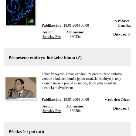
v rubrice:
Publikováno:
18.01.2004 00:00
Genetika
Autor:
Zobrazeno:
Diskuze:
0
Jaroslav Petr
18035x
Přeneseno embryo lidského klonu (?)
Lékař Panayotis Zavos oznámil, že přenesl ženě embryo
vzniklé z kožních buněk jejího manžela. Embryo je tedy
klonem muže a pokud se narodí, bude jeho mladším
identickým dvojčetem.
Publikováno:
18.01.2004 00:00
v rubrice:
Zdraví
Autor:
Zobrazeno:
Diskuze:
1
Jaroslav Petr
18030x
Předzvěst potratů