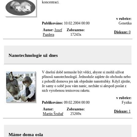
koncentraci.
v rubrice:
Publikováno:
10.02.2004 00:00
Genetika
Autor:
Josef
Zobrazeno:
Diskuze:
0
Pazdera
17243x
Nanotechnologie už dnes
V dnešní době nemusíte být vědci, abyste si mohli užívat
přínosů nanotechnologií. Jednoduše zajdete do obchodu nebo
z pohodlí domova jen tak objednáte nanotrubky. Když zjistíte,
že samy o sobě jsou vám nanic, necháte si alespoň poslat z
nich vyrobenou tenisovou raketu.
v rubrice:
Publikováno:
09.02.2004 00:00
Fyzika
Autor:
Zobrazeno:
Diskuze:
1
Martin Šrubař
25269x
Máme doma osla