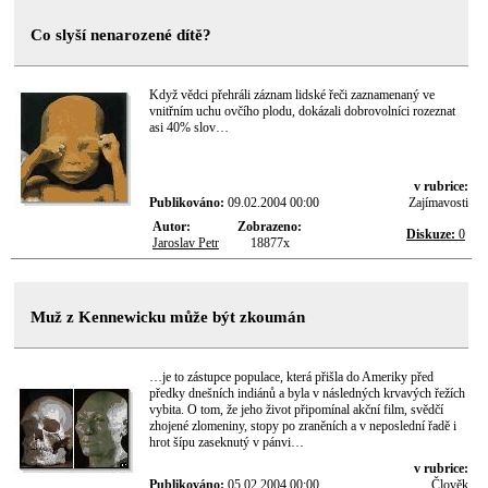
Co slyší nenarozené dítě?
Když vědci přehráli záznam lidské řeči zaznamenaný ve
vnitřním uchu ovčího plodu, dokázali dobrovolníci rozeznat
asi 40% slov…
v rubrice:
Publikováno:
09.02.2004 00:00
Zajímavosti
Autor:
Zobrazeno:
Diskuze:
0
Jaroslav Petr
18877x
Muž z Kennewicku může být zkoumán
…je to zástupce populace, která přišla do Ameriky před
předky dnešních indiánů a byla v následných krvavých řežích
vybita. O tom, že jeho život připomínal akční film, svědčí
zhojené zlomeniny, stopy po zraněních a v neposlední řadě i
hrot šípu zaseknutý v pánvi…
v rubrice:
Publikováno:
05.02.2004 00:00
Člověk