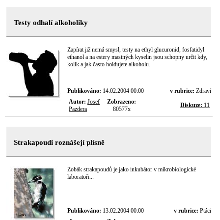
Testy odhalí alkoholiky
Zapírat již nemá smysl, testy na ethyl glucuronid, fosfatidyl
ethanol a na estery mastných kyselin jsou schopny určit kdy,
kolik a jak často holdujete alkoholu.
Publikováno:
14.02.2004 00:00
v rubrice:
Zdraví
Autor:
Josef
Zobrazeno:
Diskuze:
11
Pazdera
80577x
Strakapoudi roznášejí plísně
Zobák strakapoudů je jako inkubátor v mikrobiologické
laboratoři...
Publikováno:
13.02.2004 00:00
v rubrice:
Ptáci