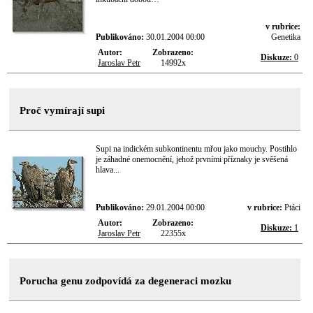
v rubrice:
Publikováno:
30.01.2004 00:00
Genetika
Autor:
Zobrazeno:
Diskuze:
0
Jaroslav Petr
14992x
Proč vymírají supi
Supi na indickém subkontinentu mřou jako mouchy. Postihlo
je záhadné onemocnění, jehož prvními příznaky je svěšená
hlava...
Publikováno:
29.01.2004 00:00
v rubrice:
Ptáci
Autor:
Zobrazeno:
Diskuze:
1
Jaroslav Petr
22355x
Porucha genu zodpovídá za degeneraci mozku