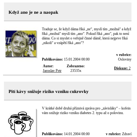
Když ano je ne a naopak
Traduje se, že když dáma říká „ne“, myslí tím „možná“ a když
říká „možná“ myslí tím „ano“. Pokud říká „ano“, pak to není
dáma. Co si myslet o veřejně činné dámě, která nejprve říká
„nikoli“ a vzápětí říká „ano“?
v rubrice:
Publikováno:
15.01.2004 00:00
Osloviny
Autor:
Zobrazeno:
Diskuze:
2
Jaroslav Petr
23535x
Pití kávy snižuje riziko vzniku cukrovky
V krátké době druhá příznivá zpráva pro „závisláky“ – kofein
vám snižuje riziko vzniku diabetes 2. typu až o polovinu.
Publikováno:
14.01.2004 00:00
v rubrice:
Zdraví