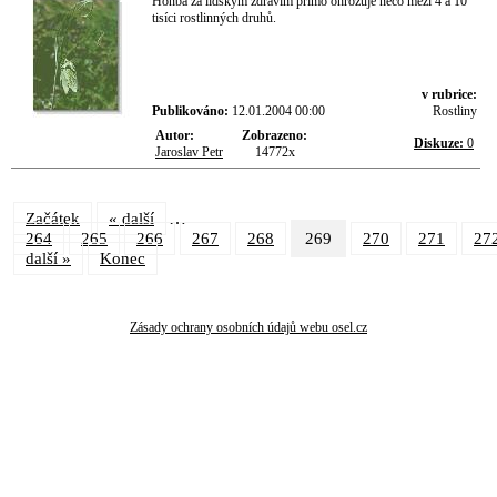
Honba za lidským zdravím přímo ohrožuje něco mezi 4 a 10
tisíci rostlinných druhů.
v rubrice:
Publikováno:
12.01.2004 00:00
Rostliny
Autor:
Zobrazeno:
Diskuze:
0
Jaroslav Petr
14772x
…
Začátek
« další
264
265
266
267
268
269
270
271
27
další »
Konec
Zásady ochrany osobních údajů webu osel.cz