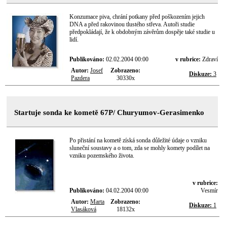
Konzumace piva, chrání potkany před poškozením jejich
DNA a před rakovinou tlustého střeva. Autoři studie
předpokládají, že k obdobným závěrům dospěje také studie u
lidí.
Publikováno:
02.02.2004 00:00
v rubrice:
Zdraví
Autor:
Josef
Zobrazeno:
Diskuze:
3
Pazdera
30330x
Startuje sonda ke kometě 67P/ Churyumov-Gerasimenko
Po přistání na kometě získá sonda důležité údaje o vzniku
sluneční soustavy a o tom, zda se mohly komety podílet na
vzniku pozemského života.
v rubrice:
Publikováno:
04.02.2004 00:00
Vesmír
Autor:
Marta
Zobrazeno:
Diskuze:
1
Vlasáková
18132x