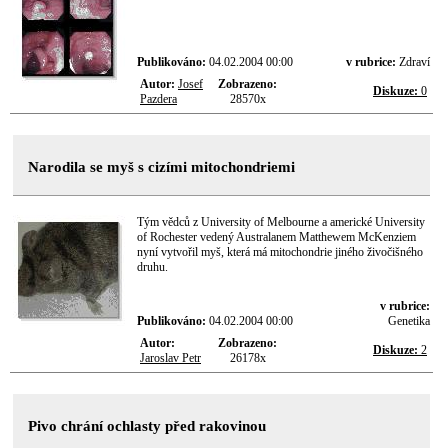
Publikováno:
04.02.2004 00:00
v rubrice:
Zdraví
Autor:
Josef
Zobrazeno:
Diskuze:
0
Pazdera
28570x
Narodila se myš s cizími mitochondriemi
Tým vědců z University of Melbourne a americké University
of Rochester vedený Australanem Matthewem McKenziem
nyní vytvořil myš, která má mitochondrie jiného živočišného
druhu.
v rubrice:
Publikováno:
04.02.2004 00:00
Genetika
Autor:
Zobrazeno:
Diskuze:
2
Jaroslav Petr
26178x
Pivo chrání ochlasty před rakovinou