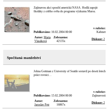
Zajímavou akci spouští americká NASA. Hodlá zapojit
školáky z celého světa do programu výzkumu Marsu.
v rubrice:
Publikováno:
16.02.2004 00:00
Kabinet
Autor:
Marta
Zobrazeno:
Diskuze:
2
Vlasáková
42135x
Spočítaná manželství
Johna Gottman z University of Seattle sestavil po deseti letech
práce rovnici…
v rubrice:
Publikováno:
15.02.2004 00:00
Zajímavosti
Autor:
Zobrazeno:
Diskuze:
2
Jaroslav Petr
16867x