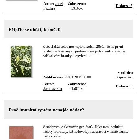
Autor:
Josef
Zobrazeno:
Diskuze:
5
Pazdera
39166x
Přijďte se ohřát, broučci!
Květ si drží celou noc teplotu kolem 28oC. To na první
pohled nedává smysl, protože hřeje ještě dlouho poté, co
nalákal vůní brouky k opylení…
v rubrice:
Publikováno:
22.01.2004 00:00
Zajímavosti
Autor:
Zobrazeno:
Diskuze:
0
Jaroslav Petr
15074x
Proč imunitní systém nenajde nádor?
V nádorech je aktivován gen Stat3. Díky tomu vylučují
nádory molekuly, jež nedovolují nastartovat v místě vzniku
nádoru zánět...