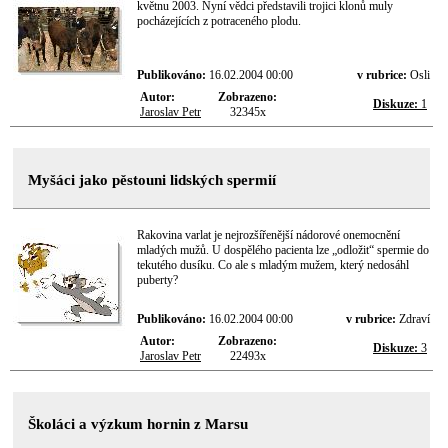
květnu 2003. Nyní vědci představili trojici klonů muly
pocházejících z potraceného plodu.
Publikováno:
16.02.2004 00:00
v rubrice:
Osli
Autor:
Zobrazeno:
Diskuze:
1
Jaroslav Petr
32345x
Myšáci jako pěstouni lidských spermií
Rakovina varlat je nejrozšířenější nádorové onemocnění
mladých mužů. U dospělého pacienta lze „odložit“ spermie do
tekutého dusíku. Co ale s mladým mužem, který nedosáhl
puberty?
Publikováno:
16.02.2004 00:00
v rubrice:
Zdraví
Autor:
Zobrazeno:
Diskuze:
3
Jaroslav Petr
22493x
Školáci a výzkum hornin z Marsu