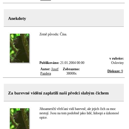
Anekdoty
Země původu: Čína.
v rubrice:
Publikováno:
21.01.2004 00:00
Osloviny
Autor:
Josef
Zobrazeno:
Diskuze:
9
Pazdera
38008x
Za barevné vidění zaplatili naši předci slabým čichem
Jihoameričtí vřešťani vidí barevně, ale jejich čich za moc
nestojí. Jsou na tom podobně jako lidé, lidoopi a úzkonosé
opice.