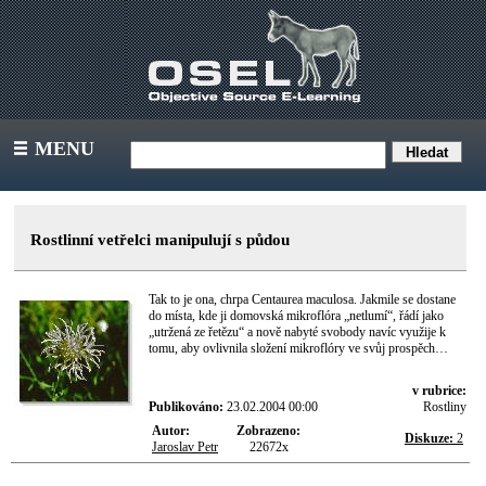
MENU
III
Rostlinní vetřelci manipulují s půdou
Tak to je ona, chrpa Centaurea maculosa. Jakmile se dostane
do místa, kde ji domovská mikroflóra „netlumí“, řádí jako
„utržená ze řetězu“ a nově nabyté svobody navíc využije k
tomu, aby ovlivnila složení mikroflóry ve svůj prospěch…
v rubrice:
Publikováno:
23.02.2004 00:00
Rostliny
Autor:
Zobrazeno:
Diskuze:
2
Jaroslav Petr
22672x