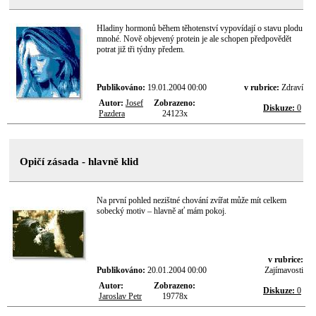
Hladiny hormonů během těhotenství vypovídají o stavu plodu
mnohé. Nově objevený protein je ale schopen předpovědět
potrat již tři týdny předem.
Publikováno:
19.01.2004 00:00
v rubrice:
Zdraví
Autor:
Josef
Zobrazeno:
Diskuze:
0
Pazdera
24123x
Opičí zásada - hlavně klid
Na první pohled nezištné chování zvířat může mít celkem
sobecký motiv – hlavně ať mám pokoj.
v rubrice:
Publikováno:
20.01.2004 00:00
Zajímavosti
Autor:
Zobrazeno:
Diskuze:
0
Jaroslav Petr
19778x