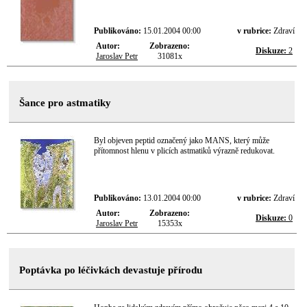
Publikováno:
15.01.2004 00:00
v rubrice:
Zdraví
Autor:
Zobrazeno:
Diskuze:
2
Jaroslav Petr
31081x
Šance pro astmatiky
Byl objeven peptid označený jako MANS, který může
přítomnost hlenu v plicích astmatiků výrazně redukovat.
Publikováno:
13.01.2004 00:00
v rubrice:
Zdraví
Autor:
Zobrazeno:
Diskuze:
0
Jaroslav Petr
15353x
Poptávka po léčivkách devastuje přírodu