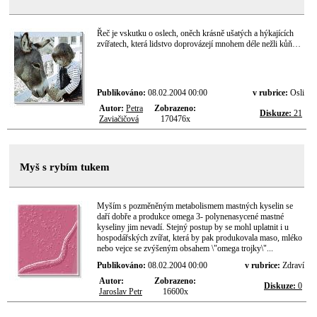
Řeč je vskutku o oslech, oněch krásně ušatých a hýkajících
zvířatech, která lidstvo doprovázejí mnohem déle nežli kůň…
Publikováno:
08.02.2004 00:00
v rubrice:
Osli
Autor:
Petra
Zobrazeno:
Diskuze:
21
Zaviačičová
170476x
Myš s rybím tukem
Myším s pozměněným metabolismem mastných kyselin se
daří dobře a produkce omega 3- polynenasycené mastné
kyseliny jim nevadí. Stejný postup by se mohl uplatnit i u
hospodářských zvířat, která by pak produkovala maso, mléko
nebo vejce se zvýšeným obsahem \"omega trojky\"...
Publikováno:
08.02.2004 00:00
v rubrice:
Zdraví
Autor:
Zobrazeno:
Diskuze:
0
Jaroslav Petr
16600x