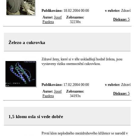
Publikováno:
18.02.2004 00:00
v rubrice:
Zdraví
Autor:
Josef
Zobrazeno:
Diskuze:
5
Pazdera
32238x
Železo a cukrovka
Zdravé ženy, které si v těle uskladňují hodně železa, jsou
vystaveny riziku onemocnění cukrovkou.
Publikováno:
17.02.2004 00:00
v rubrice:
Zdraví
Autor:
Josef
Zobrazeno:
Diskuze:
5
Pazdera
34193x
1,5 klonu osla si vede dobře
První klon neplodného mezidruhového křížence se narodil v