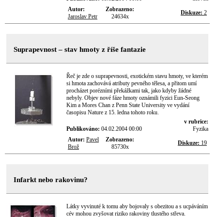
Autor:
Zobrazeno:
Diskuze:
2
Jaroslav Petr
24634x
Suprapevnost – stav hmoty z říše fantazie
Řeč je zde o suprapevnosti, exotickém stavu hmoty, ve kterém
si hmota zachovává atributy pevného tělesa, a přitom umí
procházet porézními překážkami tak, jako kdyby žádné
nebyly. Objev nové fáze hmoty oznámili fyzici Eun-Seong
Kim a Mores Chan z Penn State University ve vydání
časopisu Nature z 15. ledna tohoto roku.
v rubrice:
Publikováno:
04.02.2004 00:00
Fyzika
Autor:
Pavel
Zobrazeno:
Diskuze:
19
Brož
85730x
Infarkt nebo rakovinu?
Látky vyvinuté k tomu aby bojovaly s obezitou a s ucpáváním
cév mohou zvyšovat riziko rakoviny tlustého střeva.