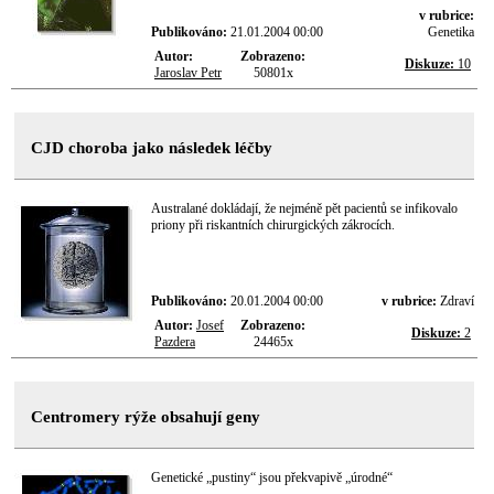
v rubrice:
Publikováno:
21.01.2004 00:00
Genetika
Autor:
Zobrazeno:
Diskuze:
10
Jaroslav Petr
50801x
CJD choroba jako následek léčby
Australané dokládají, že nejméně pět pacientů se infikovalo
priony při riskantních chirurgických zákrocích.
Publikováno:
20.01.2004 00:00
v rubrice:
Zdraví
Autor:
Josef
Zobrazeno:
Diskuze:
2
Pazdera
24465x
Centromery rýže obsahují geny
Genetické „pustiny“ jsou překvapivě „úrodné“