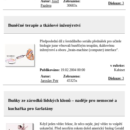
Autor:
Josef
Zobrazeno:
Diskuze:
3
Pazdera
30683x
Buněčné terapie a tkáňové inženýrství
Předposlední díl z šestidílného seriálu přednášek pro učitele
biologie jsme věnovali buněčným terapiím, tkáňovému
inženýrství a oboru „brain-machine (computer) interface“.
v rubrice:
Publikováno:
19.02.2004 00:00
Kabinet
Autor:
Zobrazeno:
Diskuze:
3
Jaroslav Petr
45325x
Buňky ze zárodků lidských klonů – naděje pro nemocné a
kuchařka pro šarlatány
Když jeden vědec řekne, že něco nejde, jiný vědec to vzápětí
uskuteční. Před necelým rokem došel americký biolog Gerald