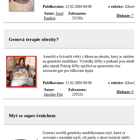
Publikováno:
12.02.2004 00:00
v rubrice:
Zdraví
Autor:
Josef
Zobrazeno:
Diskuze:
7
Pazdera
33156x
Genová terapie obezity?
Američtí a švýcarští vědci s lékem na obezitu, který je založen
na genetické modifikaci. Výsledky léčby u potkanů jsou téměř
jako zázrak Princip léčby spočívá na upraveném viru
nesoucím gen pro bílkovinu leptin.
Publikováno:
11.02.2004 00:00
v rubrice:
Zdraví
Autor:
Zobrazeno:
Diskuze:
0
Jaroslav Petr
22052x
Myš se super-čenichem
Genetici stvořili geneticky modifikovanou myš, která ve
srovnání s normální myší, cítí pachy o deset tisíckrát slabší