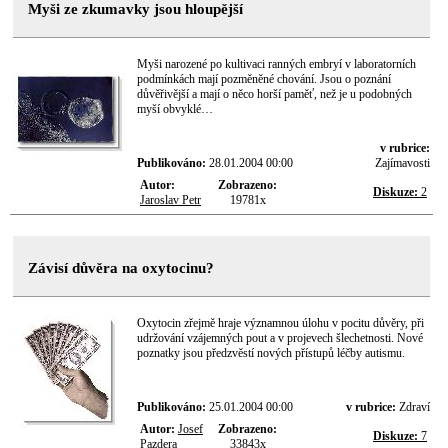
Myši ze zkumavky jsou hloupější
Myši narozené po kultivaci ranných embryí v laboratorních
podmínkách mají pozměněné chování. Jsou o poznání
důvěřivější a mají o něco horší paměť, než je u podobných
myší obvyklé…
v rubrice:
Publikováno:
28.01.2004 00:00
Zajímavosti
Autor:
Zobrazeno:
Diskuze:
2
Jaroslav Petr
19781x
Závisí důvěra na oxytocinu?
Oxytocin zřejmě hraje významnou úlohu v pocitu důvěry, při
udržování vzájemných pout a v projevech šlechetnosti. Nové
poznatky jsou předzvěstí nových přístupů léčby autismu.
Publikováno:
25.01.2004 00:00
v rubrice:
Zdraví
Autor:
Josef
Zobrazeno:
Diskuze:
7
Pazdera
33843x