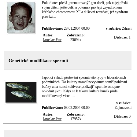
Pokud otec předá „premutovaný“ gen dceři, pak ta jej předá
svým dětem ještě delší a potomek pak trpí „syndromem
křehkého chromozomu X“ a duševní retardací, jež syndrom
provází…
Publikováno:
28.01.2004 00:00
v rubrice:
Zdraví
Autor:
Zobrazeno:
Diskuze:
1
Jaroslav Petr
25694x
Genetické modifikace spermií
Japonci zvládli pěstování spermií této ryby v laboratorních
podmínkách. Do kultury nasadí nevyvinuté samčí pohlavní
buňky a na konci kultivace „sklízejí“ spermie schopné
oplodnit jikru. Když se k takové kultuře buněk přidá
modifikovaný virus….
v rubrice:
Publikováno:
03.02.2004 00:00
Zajímavosti
Autor:
Zobrazeno:
Diskuze:
0
Jaroslav Petr
17957x