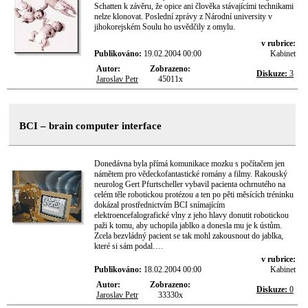
Schatten k závěru, že opice ani člověka stávajícími technikami
nelze klonovat. Poslední zprávy z Národní university v
jihokorejském Soulu ho usvědčily z omylu.
v rubrice:
Publikováno:
19.02.2004 00:00
Kabinet
Autor:
Zobrazeno:
Diskuze:
3
Jaroslav Petr
45011x
BCI – brain computer interface
Donedávna byla přímá komunikace mozku s počítačem jen
námětem pro vědeckofantastické romány a filmy. Rakouský
neurolog Gert Pfurtscheller vybavil pacienta ochrnutého na
celém těle robotickou protézou a ten po pěti měsících tréninku
dokázal prostřednictvím BCI snímajícím
elektroencefalografické vlny z jeho hlavy donutit robotickou
paži k tomu, aby uchopila jablko a donesla mu je k ústům.
Zcela bezvládný pacient se tak mohl zakousnout do jablka,
které si sám podal….
v rubrice:
Publikováno:
18.02.2004 00:00
Kabinet
Autor:
Zobrazeno:
Diskuze:
0
Jaroslav Petr
33330x