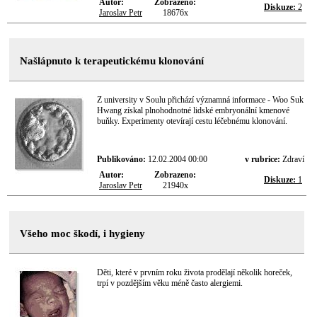
Autor:
Zobrazeno:
Diskuze:
2
Jaroslav Petr
18676x
Našlápnuto k terapeutickému klonování
Z university v Soulu přichází významná informace - Woo Suk
Hwang získal plnohodnotné lidské embryonální kmenové
buňky. Experimenty otevírají cestu léčebnému klonování.
Publikováno:
12.02.2004 00:00
v rubrice:
Zdraví
Autor:
Zobrazeno:
Diskuze:
1
Jaroslav Petr
21940x
Všeho moc škodí, i hygieny
Děti, které v prvním roku života prodělají několik horeček,
trpí v pozdějším věku méně často alergiemi.