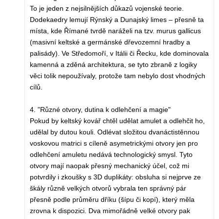
To je jeden z nejsilnějších důkazů vojenské teorie.
Dodekaedry lemují Rýnský a Dunajský limes – přesně ta
místa, kde Římané tvrdě naráželi na tzv. murus gallicus
(masivní keltské a germánské dřevozemní hradby a
palisády). Ve Středomoří, v Itálii či Řecku, kde dominovala
kamenná a zděná architektura, se tyto zbraně z logiky
věci tolik nepoužívaly, protože tam nebylo dost vhodných
cílů.
4. "Různé otvory, dutina k odlehčení a magie"
Pokud by keltský kovář chtěl udělat amulet a odlehčit ho,
udělal by dutou kouli. Odlévat složitou dvanáctistěnnou
voskovou matrici s cíleně asymetrickými otvory jen pro
odlehčení amuletu nedává technologický smysl. Tyto
otvory mají naopak přesný mechanický účel, což mi
potvrdily i zkoušky s 3D duplikáty: obsluha si nejprve ze
škály různě velkých otvorů vybrala ten správný pár
přesně podle průměru dříku (šípu či kopí), který měla
zrovna k dispozici. Dva mimořádně velké otvory pak