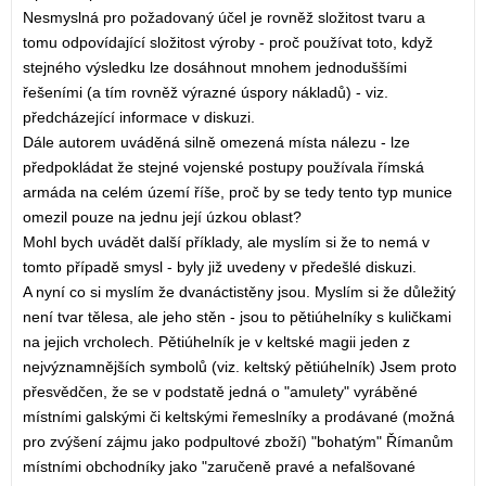
Nesmyslná pro požadovaný účel je rovněž složitost tvaru a
tomu odpovídající složitost výroby - proč používat toto, když
stejného výsledku lze dosáhnout mnohem jednoduššími
řešeními (a tím rovněž výrazné úspory nákladů) - viz.
předcházející informace v diskuzi.
Dále autorem uváděná silně omezená místa nálezu - lze
předpokládat že stejné vojenské postupy používala římská
armáda na celém území říše, proč by se tedy tento typ munice
omezil pouze na jednu její úzkou oblast?
Mohl bych uvádět další příklady, ale myslím si že to nemá v
tomto případě smysl - byly již uvedeny v předešlé diskuzi.
A nyní co si myslím že dvanáctistěny jsou. Myslím si že důležitý
není tvar tělesa, ale jeho stěn - jsou to pětiúhelníky s kuličkami
na jejich vrcholech. Pětiúhelník je v keltské magii jeden z
nejvýznamnějších symbolů (viz. keltský pětiúhelník) Jsem proto
přesvědčen, že se v podstatě jedná o "amulety" vyráběné
místními galskými či keltskými řemeslníky a prodávané (možná
pro zvýšení zájmu jako podpultové zboží) "bohatým" Římanům
místními obchodníky jako "zaručeně pravé a nefalšované