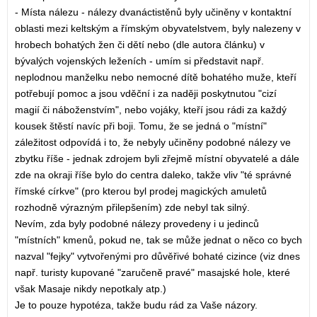
- Místa nálezu - nálezy dvanáctistěnů byly učiněny v kontaktní
oblasti mezi keltským a římským obyvatelstvem, byly nalezeny v
hrobech bohatých žen či dětí nebo (dle autora článku) v
bývalých vojenských leženích - umím si představit např.
neplodnou manželku nebo nemocné dítě bohatého muže, kteří
potřebují pomoc a jsou vděční i za naději poskytnutou "cizí
magií či náboženstvím", nebo vojáky, kteří jsou rádi za každý
kousek štěstí navíc při boji. Tomu, že se jedná o "místní"
záležitost odpovídá i to, že nebyly učiněny podobné nálezy ve
zbytku říše - jednak zdrojem byli zřejmě místní obyvatelé a dále
zde na okraji říše bylo do centra daleko, takže vliv "té správné
římské církve" (pro kterou byl prodej magických amuletů
rozhodně výrazným přilepšením) zde nebyl tak silný.
Nevím, zda byly podobné nálezy provedeny i u jedinců
"místních" kmenů, pokud ne, tak se může jednat o něco co bych
nazval "fejky" vytvořenými pro důvěřivé bohaté cizince (viz dnes
např. turisty kupované "zaručeně pravé" masajské hole, které
však Masaje nikdy nepotkaly atp.)
Je to pouze hypotéza, takže budu rád za Vaše názory.