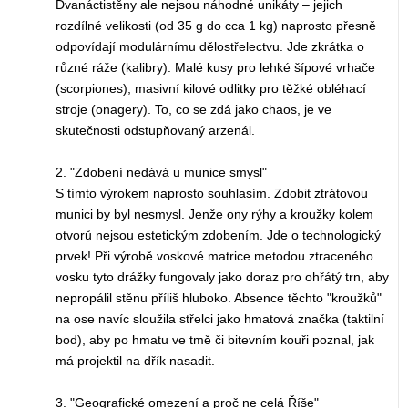
Dvanáctistěny ale nejsou náhodné unikáty – jejich
rozdílné velikosti (od 35 g do cca 1 kg) naprosto přesně
odpovídají modulárnímu dělostřelectvu. Jde zkrátka o
různé ráže (kalibry). Malé kusy pro lehké šípové vrhače
(scorpiones), masivní kilové odlitky pro těžké obléhací
stroje (onagery). To, co se zdá jako chaos, je ve
skutečnosti odstupňovaný arzenál.
2. "Zdobení nedává u munice smysl"
S tímto výrokem naprosto souhlasím. Zdobit ztrátovou
munici by byl nesmysl. Jenže ony rýhy a kroužky kolem
otvorů nejsou estetickým zdobením. Jde o technologický
prvek! Při výrobě voskové matrice metodou ztraceného
vosku tyto drážky fungovaly jako doraz pro ohřátý trn, aby
nepropálil stěnu příliš hluboko. Absence těchto "kroužků"
na ose navíc sloužila střelci jako hmatová značka (taktilní
bod), aby po hmatu ve tmě či bitevním kouři poznal, jak
má projektil na dřík nasadit.
3. "Geografické omezení a proč ne celá Říše"