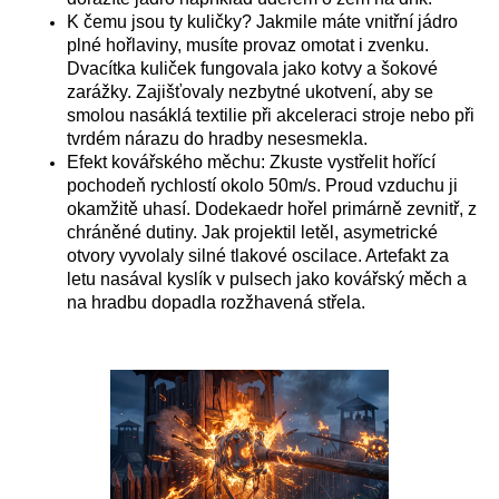
K čemu jsou ty kuličky? Jakmile máte vnitřní jádro
plné hořlaviny, musíte provaz omotat i zvenku.
Dvacítka kuliček fungovala jako kotvy a šokové
zarážky. Zajišťovaly nezbytné ukotvení, aby se
smolou nasáklá textilie při akceleraci stroje nebo při
tvrdém nárazu do hradby nesesmekla.
Efekt kovářského měchu: Zkuste vystřelit hořící
pochodeň rychlostí okolo 50m/s. Proud vzduchu ji
okamžitě uhasí. Dodekaedr hořel primárně zevnitř, z
chráněné dutiny. Jak projektil letěl, asymetrické
otvory vyvolaly silné tlakové oscilace. Artefakt za
letu nasával kyslík v pulsech jako kovářský měch a
na hradbu dopadla rozžhavená střela.