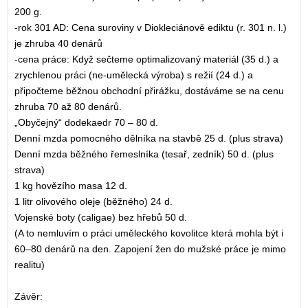
200 g.
-rok 301 AD: Cena suroviny v Diokleciánově ediktu (r. 301 n. l.)
je zhruba 40 denárů
-cena práce: Když sečteme optimalizovaný materiál (35 d.) a
zrychlenou práci (ne-umělecká výroba) s režií (24 d.) a
připočteme běžnou obchodní přirážku, dostáváme se na cenu
zhruba 70 až 80 denárů.
„Obyčejný“ dodekaedr 70 – 80 d.
Denní mzda pomocného dělníka na stavbě 25 d. (plus strava)
Denní mzda běžného řemeslníka (tesař, zedník) 50 d. (plus
strava)
1 kg hovězího masa 12 d.
1 litr olivového oleje (běžného) 24 d.
Vojenské boty (caligae) bez hřebů 50 d.
(A to nemluvím o práci uměleckého kovolitce která mohla být i
60–80 denárů na den. Zapojení žen do mužské práce je mimo
realitu)
Závěr: