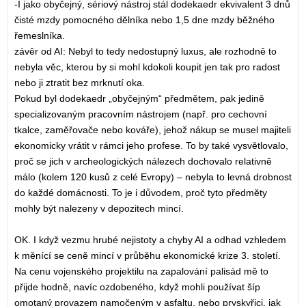
-I jako obyčejný, sériový nástroj stál dodekaedr ekvivalent 3 dnů
čisté mzdy pomocného dělníka nebo 1,5 dne mzdy běžného
řemeslníka.
závěr od AI: Nebyl to tedy nedostupný luxus, ale rozhodně to
nebyla věc, kterou by si mohl kdokoli koupit jen tak pro radost
nebo ji ztratit bez mrknutí oka.
Pokud byl dodekaedr „obyčejným“ předmětem, pak jedině
specializovaným pracovním nástrojem (např. pro cechovní
tkalce, zaměřovače nebo kováře), jehož nákup se musel majiteli
ekonomicky vrátit v rámci jeho profese. To by také vysvětlovalo,
proč se jich v archeologických nálezech dochovalo relativně
málo (kolem 120 kusů z celé Evropy) – nebyla to levná drobnost
do každé domácnosti. To je i důvodem, proč tyto předměty
mohly být nalezeny v depozitech mincí.
OK. I když vezmu hrubé nejistoty a chyby AI a odhad vzhledem
k měnící se ceně mincí v průběhu ekonomické krize 3. století.
Na cenu vojenského projektilu na zapalování palisád mě to
přijde hodně, navíc ozdobeného, když mohli používat šíp
omotaný provazem namočeným v asfaltu, nebo pryskyřici, jak