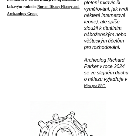
pletení rukavic či
laskavým svolením
Norton Disney History and
vyměřování, jak tvrdí
Archaeology Group
některé internetové
teorie), ale spíše
sloužil k rituálním,
náboženským nebo
věšteckým účelům
pro rozhodování.
A
rcheolog Richard
Parker v roce 2024
se ve stejném duchu
o nálezu vyjadřuje v
klipu
pro BBC.