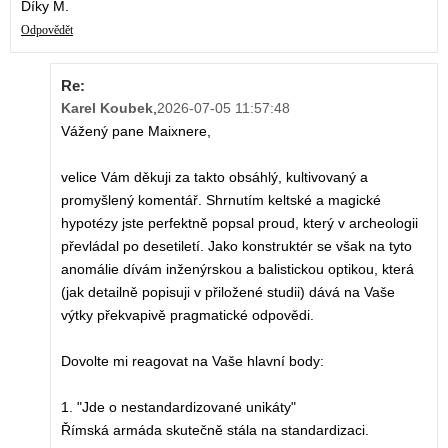
Díky M.
Odpovědět
Re:
Karel Koubek
,
2026-07-05 11:57:48
Vážený pane Maixnere,
velice Vám děkuji za takto obsáhlý, kultivovaný a
promyšlený komentář. Shrnutím keltské a magické
hypotézy jste perfektně popsal proud, který v archeologii
převládal po desetiletí. Jako konstruktér se však na tyto
anomálie dívám inženýrskou a balistickou optikou, která
(jak detailně popisuji v přiložené studii) dává na Vaše
výtky překvapivě pragmatické odpovědi.
Dovolte mi reagovat na Vaše hlavní body:
1. "Jde o nestandardizované unikáty"
Římská armáda skutečně stála na standardizaci.