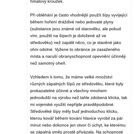
hmatový kroužek.
Při obléhání je často vhodnější použít šípy vyvíjející
během hoření dráždivé nebo jedovaté plyny
(substance jsou známé od starověku, ale pokud
vím, použití na šípech je doložené až ve
středověku) než zapálit něco, co je stavěné jako
ohni odolné. Vyžene to obránce ze zasaženého
místa a naruší obranyschopnost opevnění účinněji
než samotný oheň.
Vzhledem k tomu, že máme velké množství
různých zápalných šípů ze středověku, které byly
prokazatelné účinné a všechny mnohem
jednodušší na výrobu než tahle zdobená klícka, tak
mi vojenské využití nepřijde pravděpodobné.
Středověké šípy měly buď jednoduchou klícku,
kterou kovář během kování hlavice vyrobil za pár
minut nebo dokonce jen otvor či úchyt, ke kterému
se zápalná směs prostě přivázala. Na schopnosti