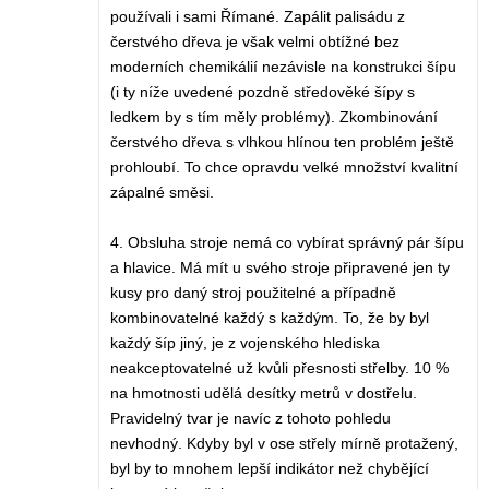
používali i sami Římané. Zapálit palisádu z
čerstvého dřeva je však velmi obtížné bez
moderních chemikálií nezávisle na konstrukci šípu
(i ty níže uvedené pozdně středověké šípy s
ledkem by s tím měly problémy). Zkombinování
čerstvého dřeva s vlhkou hlínou ten problém ještě
prohloubí. To chce opravdu velké množství kvalitní
zápalné směsi.
4. Obsluha stroje nemá co vybírat správný pár šípu
a hlavice. Má mít u svého stroje připravené jen ty
kusy pro daný stroj použitelné a případně
kombinovatelné každý s každým. To, že by byl
každý šíp jiný, je z vojenského hlediska
neakceptovatelné už kvůli přesnosti střelby. 10 %
na hmotnosti udělá desítky metrů v dostřelu.
Pravidelný tvar je navíc z tohoto pohledu
nevhodný. Kdyby byl v ose střely mírně protažený,
byl by to mnohem lepší indikátor než chybějící