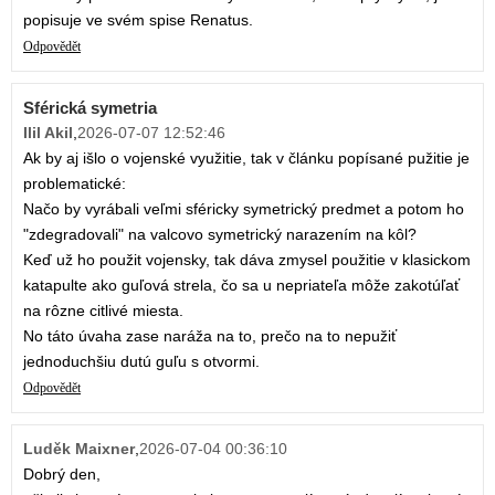
popisuje ve svém spise Renatus.
Odpovědět
Sférická symetria
Ilil Akil
,
2026-07-07 12:52:46
Ak by aj išlo o vojenské využitie, tak v článku popísané pužitie je
problematické:
Načo by vyrábali veľmi sféricky symetrický predmet a potom ho
"zdegradovali" na valcovo symetrický narazením na kôl?
Keď už ho použit vojensky, tak dáva zmysel použitie v klasickom
katapulte ako guľová strela, čo sa u nepriateľa môže zakotúľať
na rôzne citlivé miesta.
No táto úvaha zase naráža na to, prečo na to nepužiť
jednoduchšiu dutú guľu s otvormi.
Odpovědět
Luděk Maixner
,
2026-07-04 00:36:10
Dobrý den,