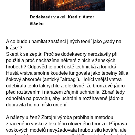
Dodekaedr v akci. Kredit: Autor
článku.
A co budou namítat zastánci jiných teorií jako „vady na
kráse"?
Skeptik se zeptá: Proč se dodekaedry neroztavily při
použití a proč nacházíme některé z nich v ženských
hrobech? Odpověď je opět čistě technická a logická.
Hustá vrstva smolné koudele fungovala jako tepelný štít a
šokový absorbér (antický "airbag"). Hořící vnější vrstva
odebírala teplo tak rychle a efektivně, že bronzové jádro
před roztavením i nárazem zřejmě uchránila. Zbraň tedy
odhořela na povrchu, aby uchránila rozžhavené jádro a
dopravila ho na místo určení.
A nálezy u žen? Zbrojní výroba probíhala metodou
ztraceného vosku z tekutého olověného bronzu. Příprava
voskových modelů nevyžadovala hrubou sílu kováře, ale