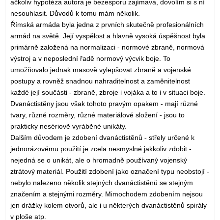
ačkoliv hypotéza autora je bezesporu zajímavá, dovolím si s ní
nesouhlasit. Důvodů k tomu mám několik.
Římská armáda byla jedna z prvních skutečně profesionálních
armád na světě. Její vyspělost a hlavně vysoká úspěšnost byla
primárně založená na normalizaci - normové zbraně, normová
výstroj a v neposlední řadě normový výcvik boje. To
umožňovalo jednak masově vylepšovat zbraně a vojenské
postupy a rovněž snadnou nahraditelnost a zaměnitelnost
každé její součásti - zbraně, zbroje i vojáka a to i v situaci boje.
Dvanáctistěny jsou však tohoto pravým opakem - mají různé
tvary, různé rozměry, různé materiálové složení - jsou to
prakticky nesériově vyráběné unikáty.
Dalším důvodem je zdobení dvanáctistěnů - střely určené k
jednorázovému použití je zcela nesmyslné jakkoliv zdobit -
nejedná se o unikát, ale o hromadně používaný vojenský
ztrátový materiál. Použití zdobení jako označení typu neobstojí -
nebylo nalezeno několik stejných dvanáctistěnů se stejným
značením a stejnými rozměry. Mimochodem zdobením nejsou
jen drážky kolem otvorů, ale i u některých dvanáctistěnů spirály
v ploše atp.