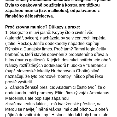
Byla to opakovaně použitelná kostra pro těžkou
zápalnou munici (tzv. malleolus), odpalovanou z
římského dělostřelectva.
Proč zrovna munice? Důkazy z praxe:
1. Geografie mluví jasně: Kdyby šlo o civilní věc
(kalendář, svícen), nacházela by se v centrech impéria
(Itálie, Řecko). Jenže dodekaedry nápadně kopírují
Rýnský a Dunajský limes. Proč tam? Tamní legie čelily
barbarům, kteří stavěli opevnění z propleteného dřeva a
hlíny (murus gallicus). K jejich destrukci potřebujete oheň.
Nálezy roztříštěných dodekaedrů hluboko v "Barbaricu"
(např. slovenské lokality Hurbanovo a Chotín) silně
naznačují, že tyto bronzové "bomby" někdo přes řeku
prostě vystřelil.
2. Záhada ženské přeslice: Akademici často tvrdí, že o
dodekaedru mlčí prameny. Elitní římský voják Ammianus
Marcellinus ale popisuje zápalnou
zbraň malleolus takto: „...má tvar ženské přeslice, na
kterou se navíjejí lněná vlákna, má duté břicho... a oheň
přijímá do vnitřní dutiny." Historici hledali holý bronz, ale