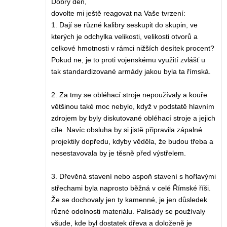
Dobrý den,
dovolte mi ještě reagovat na Vaše tvrzení:
1. Dají se různé kalibry seskupit do skupin, ve
kterých je odchylka velikosti, velikosti otvorů a
celkové hmotnosti v rámci nižších desítek procent?
Pokud ne, je to proti vojenskému využití zvlášť u
tak standardizované armády jakou byla ta římská.
2. Za tmy se obléhací stroje nepoužívaly a kouře
většinou také moc nebylo, když v podstatě hlavním
zdrojem by byly diskutované obléhací stroje a jejich
cíle. Navíc obsluha by si jistě připravila zápalné
projektily dopředu, kdyby věděla, že budou třeba a
nesestavovala by je těsně před výstřelem.
3. Dřevěná stavení nebo aspoň stavení s hořlavými
střechami byla naprosto běžná v celé Římské říši.
Že se dochovaly jen ty kamenné, je jen důsledek
různé odolnosti materiálu. Palisády se používaly
všude, kde byl dostatek dřeva a doloženě je