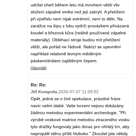
udržet oheň během letu má mnohem větší vliv
složení zápalné směsi než její zakrytí. A přetížení
při výstřelu není nijak extrémní, není to dělo. Na
zarážce na šípu z luku vydrží provázkem přivázaná
koudel a březová kůra (reálně používané zápalné
materiály). Obléhací stroje budou mít přetížení
větší, ale pořád ne řádově. Nabízí se upevnění
například relativně levným měděným
páskem/drátem zajištěným čepem.
Odpovědět
Re: Re:
Jiří Komprda
,
2026-07-07 11:09:02
Opět, jedná se o čiré spekulace, prázdné fráze
navíc velmi slabé. Vaše tvrzení nejsou dokázány
žádnou metodou experimentální archeologie. "Při
výrobě voskové matrice metodou ztraceného vosku
tyto drážky fungovaly jako doraz pro ohřátý trn, aby
nepropálil stěnu příliš hluboko." Zkoušel jste někdy