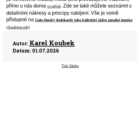
přímo u nás doma
. Zde se také můžete seznámit s
ve mlýně
detailní
mi
nákresy
a
principy nabíjení.
V
še
je
volně
přístupné
na
Galo-římský dodekaedr jako balistické jádro zápalné munice
(Academia.edu)
Karel Koubek
Autor:
Datum:
01.07.2026
Tisk článku