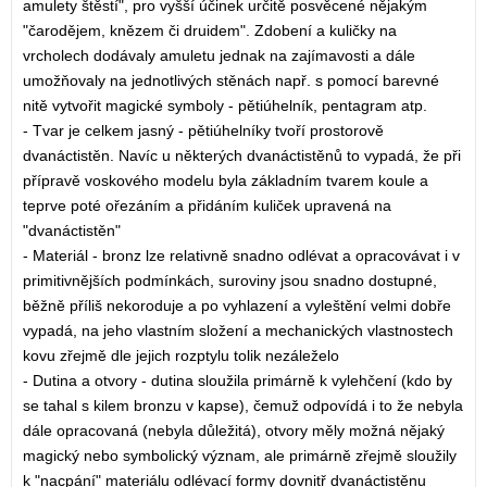
amulety štěstí", pro vyšší účinek určitě posvěcené nějakým
"čarodějem, knězem či druidem". Zdobení a kuličky na
vrcholech dodávaly amuletu jednak na zajímavosti a dále
umožňovaly na jednotlivých stěnách např. s pomocí barevné
nitě vytvořit magické symboly - pětiúhelník, pentagram atp.
- Tvar je celkem jasný - pětiúhelníky tvoří prostorově
dvanáctistěn. Navíc u některých dvanáctistěnů to vypadá, že při
přípravě voskového modelu byla základním tvarem koule a
teprve poté ořezáním a přidáním kuliček upravená na
"dvanáctistěn"
- Materiál - bronz lze relativně snadno odlévat a opracovávat i v
primitivnějších podmínkách, suroviny jsou snadno dostupné,
běžně příliš nekoroduje a po vyhlazení a vyleštění velmi dobře
vypadá, na jeho vlastním složení a mechanických vlastnostech
kovu zřejmě dle jejich rozptylu tolik nezáleželo
- Dutina a otvory - dutina sloužila primárně k vylehčení (kdo by
se tahal s kilem bronzu v kapse), čemuž odpovídá i to že nebyla
dále opracovaná (nebyla důležitá), otvory měly možná nějaký
magický nebo symbolický význam, ale primárně zřejmě sloužily
k "nacpání" materiálu odlévací formy dovnitř dvanáctistěnu