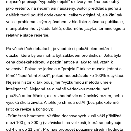
nejasně popisuje "vypouklý objekt" s otvory, možná podlouhlý
jako vřeteno, na něčem asi nasazený. Autor předkládá jednu z
dalších teorii použití dodekaedru, celkem originální, ale činí tak
velice problematickým způsobem z hlediska způsobu publikace,
manipulativního výkladu faktů, odborného jazyka, terminologie a
relativně slabé rešerše.
Po všech těch debatách, je vhodné si položit elementární
otázku, která by asi mohla být základem pro diskuzi. Jaká byla
cena dodekahedronu v pozdní antice a jaký to má vztah k
vojenství. Pokud se jednalo o "projektil" tak se muselo jednat o
téměř "spotřební zboží", pokud nedocházelo ke 100% recyklaci.
Nejsem historik, tak použijme "výzkumnou metodu umělé
inteligence". Nejedná se o méně vědeckou metodu, než
používá autor článku, ale rozhodně víc než selský rozum, nebo
vysoká škola života. A tohle je shrnutí od AI (bez jakékoliv mé
kritické revize a kontroly):
-Průměrná hmotnost: Většina dochovaných kusů váží přibližně
mezi 100 g a 300 g (v závislosti na velikosti, která se pohybuje
od 4 cm do 11 cm). Pro náš propočet použijme střední hodnotu