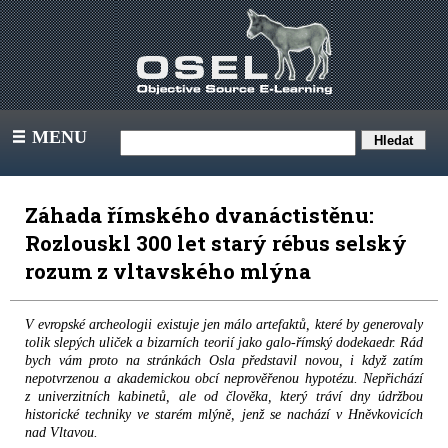
MENU
III
Záhada římského dvanáctistěnu:
Rozlouskl 300 let starý rébus selský
rozum z vltavského mlýna
V evropské archeologii existuje jen málo artefaktů, které by generovaly
tolik slepých uliček a bizarních teorií jako galo-římský dodekaedr. Rád
bych vám proto na stránkách Osla představil novou, i když zatím
nepotvrzenou a akademickou obcí neprověřenou hypotézu. Nepřichází
z univerzitních kabinetů, ale od člověka, který tráví dny údržbou
historické techniky ve starém mlýně, jenž se nachází v Hněvkovicích
nad Vltavou.