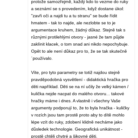
protože samozřejmě, každý kdo to vezme do ruky
a seznámí se s provedením, když dostane úkol:
"zavři oči a najdi tu a tu stranu" se bude řídit
hmatem - tak to najde, ale nezlobte se to je
argumentace kruhem, žádný důkaz. Stejně tak s
různými protilehlými otvory - jasné že tam půjde
zaklínit klacek, o tom snad ani nikdo nepochybuje.
Opět to ale není důkaz pro to, že se tak skutečně
´používalo.
Víte, pro tyto parametry se totiž najdou stejně
pravděpodobná vysvětlení - didaktická hračka pro
děti například. Děti se na ní učily že velký kámen /
kulička nejde nacpat do malého otvoru... takové
hračky máme i dnes. A vlastně i všechny Vaše
argumenty podporují to, že to byla hračka - kuličky
v rozích jsou tam prostě proto aby to dítě mohlo
lépe vzít do ruky, zdobení klidně necháme jako
důsledek technologie. Geografická unikátnost -
prostě chtěli chytré a šikovné děti.