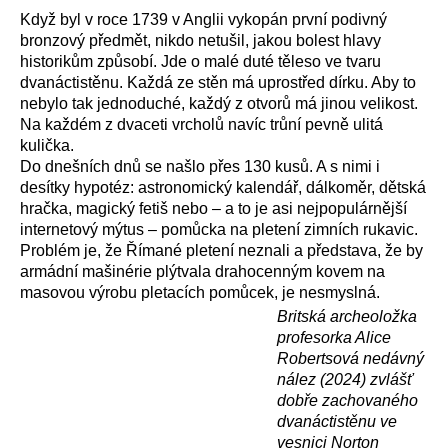
Když byl v roce 1739 v Anglii vykopán první podivný
bronzový předmět, nikdo netušil, jakou bolest hlavy
historikům způsobí. Jde o malé duté těleso ve tvaru
dvanáctistěnu. Každá ze stěn má uprostřed dírku. Aby to
nebylo tak jednoduché, každý z otvorů má jinou velikost.
Na každém z dvaceti vrcholů navíc trůní pevně ulitá
kulička.
Do dnešních dnů se našlo přes 130 kusů. A s nimi i
desítky hypotéz: astronomický kalendář, dálkoměr, dětská
hračka, magický fetiš nebo – a to je asi nejpopulárnější
internetový mýtus – pomůcka na pletení zimních rukavic.
Problém je, že Římané pletení neznali a představa, že by
armádní mašinérie plýtvala drahocenným kovem na
masovou výrobu pletacích pomůcek, je nesmyslná.
Britská archeoložka
profesorka Alice
Robertsová nedávný
nález (2024) zvlášť
dobře zachovaného
dvanáctistěnu ve
vesnici Norton