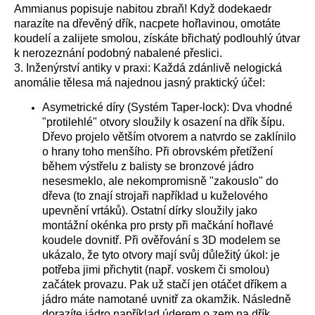
Ammianus popisuje nabitou zbraň! Když dodekaedr
narazíte na dřevěný dřík, nacpete hořlavinou, omotáte
koudelí a zalijete smolou, získáte břichatý podlouhlý útvar
k nerozeznání podobný nabalené přeslici.
3. Inženýrství antiky v praxi: Každá zdánlivě nelogická
anomálie tělesa má najednou jasný praktický účel:
Asymetrické díry (Systém Taper-lock): Dva vhodné
"protilehlé" otvory sloužily k osazení na dřík šípu.
Dřevo projelo větším otvorem a natvrdo se zaklínilo
o hrany toho menšího. Při obrovském přetížení
během výstřelu z balisty se bronzové jádro
nesesmeklo, ale nekompromisně "zakouslo" do
dřeva (to znají strojaři například u kuželového
upevnění vrtáků). Ostatní dírky sloužily jako
montážní okénka pro prsty při mačkání hořlavé
koudele dovnitř. Při ověřování s 3D modelem se
ukázalo, že tyto otvory mají svůj důležitý úkol: je
potřeba jimi přichytit (např. voskem či smolou)
začátek provazu. Pak už stačí jen otáčet dříkem a
jádro máte namotané uvnitř za okamžik. Následně
dorazíte jádro například úderem o zem na dřík.