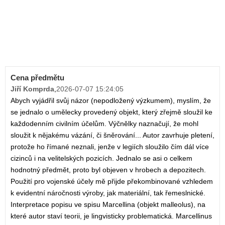
Cena předmětu
Jiří Komprda
,
2026-07-07 15:24:05
Abych vyjádřil svůj názor (nepodložený výzkumem), myslím, že
se jednalo o umělecky provedený objekt, který zřejmě sloužil ke
každodenním civilním účelům. Výčnělky naznačují, že mohl
sloužit k nějakému vázání, či šněrování... Autor zavrhuje pletení,
protože ho římané neznali, jenže v legiích sloužilo čím dál více
cizinců i na velitelských pozicích. Jednalo se asi o celkem
hodnotný předmět, proto byl objeven v hrobech a depozitech.
Použití pro vojenské účely mě přijde překombinované vzhledem
k evidentní náročnosti výroby, jak materiální, tak řemeslnické.
Interpretace popisu ve spisu Marcellina (objekt malleolus), na
které autor staví teorii, je lingvisticky problematická. Marcellinus