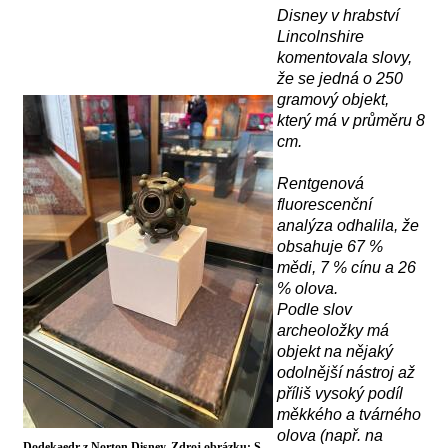
Disney v hrabství
Lincolnshire
komentovala slovy,
že se jedná o
250
gram
ový objekt
,
který má
v průměru 8
cm.
R
entgenov
á
fluorescenční
analýz
a
odhalila, že
obsahuje 67 %
mědi, 7 % cínu a 26
% olova.
Podle slov
archeoložky má
objekt na nějaký
odolnější nástroj až
příliš vysoký podíl
měkkého a tvárného
olova (např. na
Dodekaedr z Norton Disney. Zdroj obrázku: S