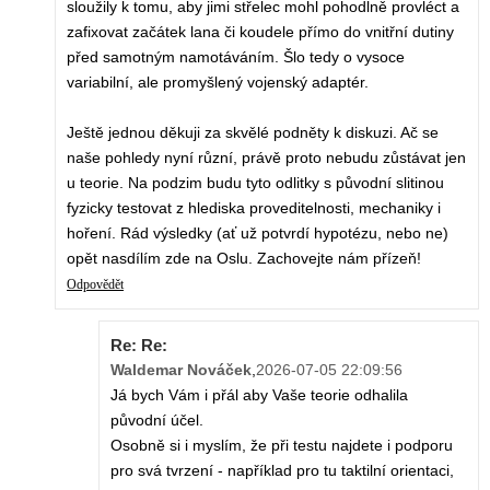
sloužily k tomu, aby jimi střelec mohl pohodlně provléct a
zafixovat začátek lana či koudele přímo do vnitřní dutiny
před samotným namotáváním. Šlo tedy o vysoce
variabilní, ale promyšlený vojenský adaptér.
Ještě jednou děkuji za skvělé podněty k diskuzi. Ač se
naše pohledy nyní různí, právě proto nebudu zůstávat jen
u teorie. Na podzim budu tyto odlitky s původní slitinou
fyzicky testovat z hlediska proveditelnosti, mechaniky i
hoření. Rád výsledky (ať už potvrdí hypotézu, nebo ne)
opět nasdílím zde na Oslu. Zachovejte nám přízeň!
Odpovědět
Re: Re:
Waldemar Nováček
,
2026-07-05 22:09:56
Já bych Vám i přál aby Vaše teorie odhalila
původní účel.
Osobně si i myslím, že při testu najdete i podporu
pro svá tvrzení - například pro tu taktilní orientaci,