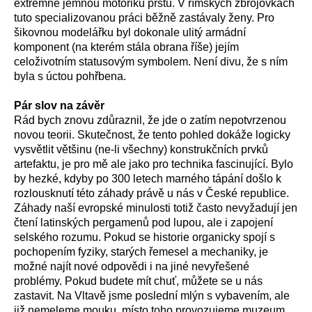
extrémně jemnou motoriku prstů. V římských zbrojovkách
tuto specializovanou práci běžně zastávaly ženy. Pro
šikovnou modelářku byl dokonale ulitý armádní
komponent (na kterém stála obrana říše) jejím
celoživotním statusovým symbolem. Není divu, že s ním
byla s úctou pohřbena.
Pár slov na závěr
Rád bych znovu zdůraznil, že jde o zatím nepotvrzenou
novou teorii. Skutečnost, že tento pohled dokáže logicky
vysvětlit většinu (ne-li všechny) konstrukčních prvků
artefaktu, je pro mě ale jako pro technika fascinující. Bylo
by hezké, kdyby po 300 letech marného tápání došlo k
rozlousknutí této záhady právě u nás v České republice.
Záhady naší evropské minulosti totiž často nevyžadují jen
čtení latinských pergamenů pod lupou, ale i zapojení
selského rozumu. Pokud se historie organicky spojí s
pochopením fyziky, starých řemesel a mechaniky, je
možné najít nové odpovědi i na jiné nevyřešené
problémy. Pokud budete mít chuť, můžete se u nás
zastavit. Na Vltavě jsme poslední mlýn s vybavením, ale
již nemeleme mouku, místo toho provozujeme muzeum,