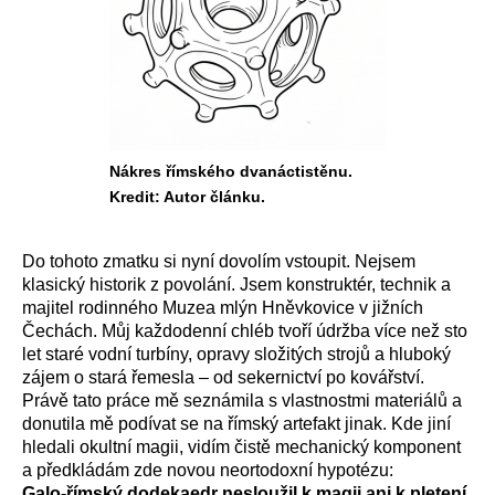
Nákres římského dvanáctistěnu.
Kredit: Autor článku.
Do tohoto zmatku si nyní dovolím vstoupit. Nejsem
klasický historik z povolání. Jsem konstruktér, technik a
majitel rodinného Muzea mlýn Hněvkovice v jižních
Čechách. Můj každodenní chléb tvoří údržba více než sto
let staré vodní turbíny, opravy složitých strojů a hluboký
zájem o stará řemesla – od sekernictví po kovářství.
Právě tato práce mě seznámila s vlastnostmi materiálů a
donutila mě podívat se na římský artefakt jinak. Kde jiní
hledali okultní magii, vidím čistě mechanický komponent
a předkládám zde novou neortodoxní hypotézu:
Galo-římský dodekaedr nesloužil k magii ani k pletení.