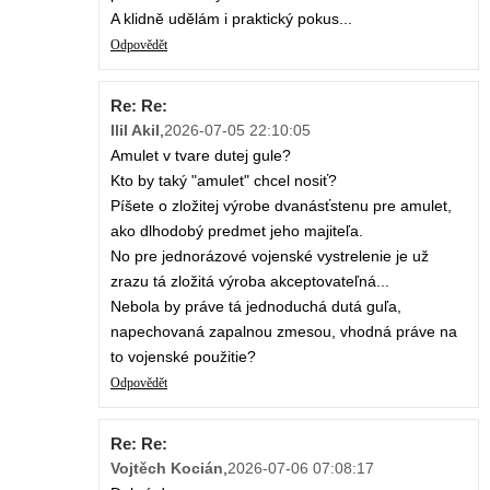
A klidně udělám i praktický pokus...
Odpovědět
Re: Re:
Ilil Akil
,
2026-07-05 22:10:05
Amulet v tvare dutej gule?
Kto by taký "amulet" chcel nosiť?
Píšete o zložitej výrobe dvanásťstenu pre amulet,
ako dlhodobý predmet jeho majiteľa.
No pre jednorázové vojenské vystrelenie je už
zrazu tá zložitá výroba akceptovateľná...
Nebola by práve tá jednoduchá dutá guľa,
napechovaná zapalnou zmesou, vhodná práve na
to vojenské použitie?
Odpovědět
Re: Re:
Vojtěch Kocián
,
2026-07-06 07:08:17