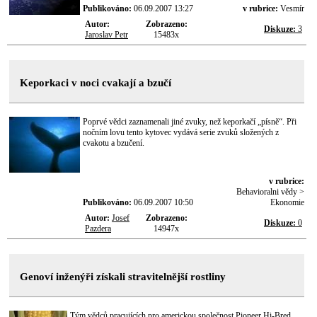
Publikováno:
06.09.2007 13:27
v rubrice:
Vesmír
Autor:
Zobrazeno:
Diskuze:
3
Jaroslav Petr
15483x
Keporkaci v noci cvakají a bzučí
Poprvé vědci zaznamenali jiné zvuky, než keporkačí „písně“. Při
nočním lovu tento kytovec vydává serie zvuků složených z
cvakotu a bzučení.
v rubrice:
Behavioralni vědy >
Publikováno:
06.09.2007 10:50
Ekonomie
Autor:
Josef
Zobrazeno:
Diskuze:
0
Pazdera
14947x
Genoví inženýři získali stravitelnější rostliny
Tým vědců pracujících pro americkou společnost Pioneer Hi-Bred