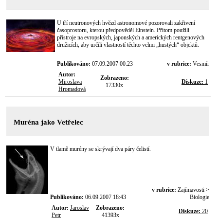
U tří neutronových hvězd astronomové pozorovali zakřivení
časoprostoru, kterou předpověděl Einstein. Přitom použili
přístroje na evropských, japonských a amerických rentgenových
družicích, aby určili vlastností těchto velmi „hustých“ objektů.
Publikováno:
07.09.2007 00:23
v rubrice:
Vesmír
Autor:
Zobrazeno:
Miroslava
Diskuze:
1
17330x
Hromadová
Muréna jako Vetřelec
V tlamě murény se skrývají dva páry čelistí.
v rubrice:
Zajímavosti >
Publikováno:
06.09.2007 18:43
Biologie
Autor:
Jaroslav
Zobrazeno:
Diskuze:
20
Petr
41393x