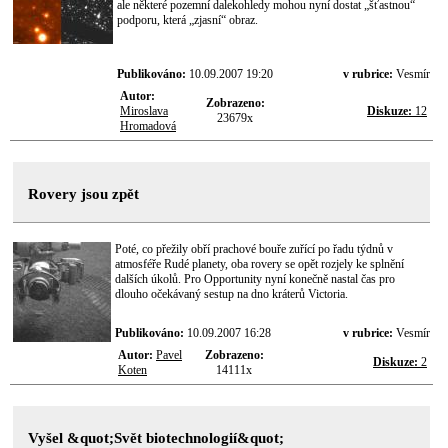
ale některé pozemní dalekohledy mohou nyní dostat „šťastnou“
podporu, která „zjasní“ obraz.
Publikováno:
10.09.2007 19:20
v rubrice:
Vesmír
Autor:
Zobrazeno:
Miroslava
Diskuze:
12
23679x
Hromadová
Rovery jsou zpět
Poté, co přežily obří prachové bouře zuřící po řadu týdnů v
atmosféře Rudé planety, oba rovery se opět rozjely ke splnění
dalších úkolů. Pro Opportunity nyní konečně nastal čas pro
dlouho očekávaný sestup na dno kráterů Victoria.
Publikováno:
10.09.2007 16:28
v rubrice:
Vesmír
Autor:
Pavel
Zobrazeno:
Diskuze:
2
Koten
14111x
Vyšel &quot;Svět biotechnologií&quot;