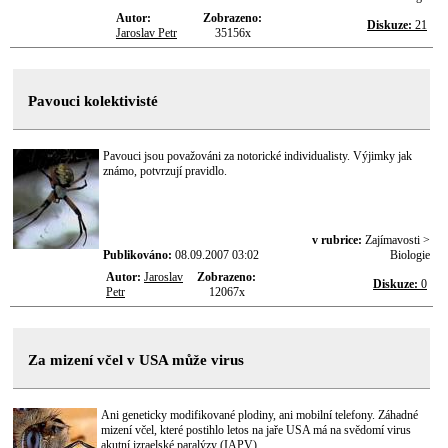
Autor:
Zobrazeno:
Diskuze:
21
Jaroslav Petr
35156x
Pavouci kolektivisté
Pavouci jsou považováni za notorické individualisty. Výjimky jak
známo, potvrzují pravidlo.
v rubrice:
Zajímavosti >
Publikováno:
08.09.2007 03:02
Biologie
Autor:
Jaroslav
Zobrazeno:
Diskuze:
0
Petr
12067x
Za mizení včel v USA může virus
Ani geneticky modifikované plodiny, ani mobilní telefony. Záhadné
mizení včel, které postihlo letos na jaře USA má na svědomí virus
akutní izraelské paralýzy (IAPV).