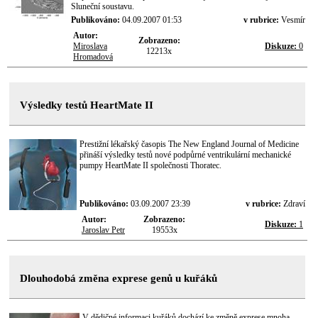
Sluneční soustavu.
Publikováno:
04.09.2007 01:53
v rubrice:
Vesmír
Autor:
Zobrazeno:
Miroslava
Diskuze:
0
12213x
Hromadová
Výsledky testů HeartMate II
Prestižní lékařský časopis The New England Journal of Medicine
přináší výsledky testů nové podpůrné ventrikulární mechanické
pumpy HeartMate II společnosti Thoratec.
Publikováno:
03.09.2007 23:39
v rubrice:
Zdraví
Autor:
Zobrazeno:
Diskuze:
1
Jaroslav Petr
19553x
Dlouhodobá změna exprese genů u kuřáků
V dědičné informaci kuřáků dochází ke změně exprese mnoha