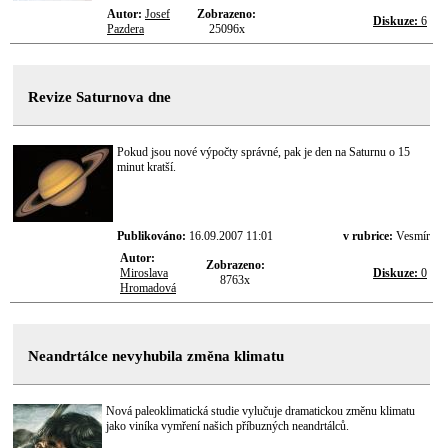
Autor:
Josef
Zobrazeno:
Diskuze:
6
Pazdera
25096x
Revize Saturnova dne
Pokud jsou nové výpočty správné, pak je den na Saturnu o 15
minut kratší.
Publikováno:
16.09.2007 11:01
v rubrice:
Vesmír
Autor:
Zobrazeno:
Miroslava
Diskuze:
0
8763x
Hromadová
Neandrtálce nevyhubila změna klimatu
Nová paleoklimatická studie vylučuje dramatickou změnu klimatu
jako viníka vymření našich příbuzných neandrtálců.