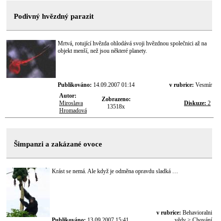
Podivný hvězdný parazit
Mrtvá, rotující hvězda ohlodává svoji hvězdnou společnici až na
objekt menší, než jsou některé planety.
Publikováno:
14.09.2007 01:14
v rubrice:
Vesmír
Autor:
Zobrazeno:
Miroslava
Diskuze:
2
13518x
Hromadová
Šimpanzi a zakázané ovoce
Krást se nemá. Ale když je odměna opravdu sladká …
v rubrice:
Behavioralni
Publikováno:
13.09.2007 15:41
vědy > Chování