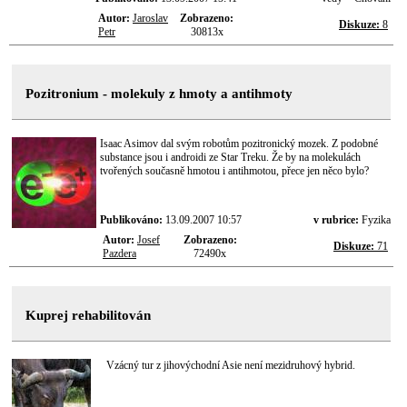
Autor:
Jaroslav
Zobrazeno:
Diskuze:
8
Petr
30813x
Pozitronium - molekuly z hmoty a antihmoty
Isaac Asimov dal svým robotům pozitronický mozek. Z podobné
substance jsou i androidi ze Star Treku. Že by na molekulách
tvořených současně hmotou i antihmotou, přece jen něco bylo?
Publikováno:
13.09.2007 10:57
v rubrice:
Fyzika
Autor:
Josef
Zobrazeno:
Diskuze:
71
Pazdera
72490x
Kuprej rehabilitován
Vzácný tur z jihovýchodní Asie není mezidruhový hybrid.