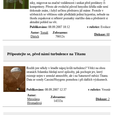
niky, migrovat na značné vzdálenosti i unikat před predátory či
kompetitory. Přesto ale evoluční původ hmyzího křídla stále není
dokonale znám, i když určitou představu již máme. Protože v
učebnicích se většinou stále předkládá jediná hypotéza, nebude na
škodu zopakovat si některé poznatky staršího data a představit si
aktuální pohled na věc.
Publikováno:
08.09.2007 18:12
v rubrice:
Evoluce
Autor:
Tomáš
Zobrazeno:
Diskuze:
60
Ditrich
76612x
Připoutejte se, před námi turbulence na Titanu
Rozlili jste někdy v letadle nápoj kvůli turbulenci? Vědci na obou
stranách Atlantiku hledají nové způsoby, jak pochopit jev, který
existuje nejen v zemské atmosféře, ale i na Saturnově měsíci Titanu.
Data ze sondy Cassini/Huygens pomohou i při dalších výzkumech.
Publikováno:
08.09.2007 12:37
v rubrice:
Vesmír
Autor:
Zobrazeno:
Miroslava
Diskuze:
2
14555x
Hromadová