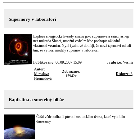
Supernovy v laboratoři
Exploze energetické hvězdy známé jako supernova a zářící jasněji
než miliarda Sluncí, umožní vědcům lépe pochopit základní
vlastnosti vesmíru. Nyní fyzikové doufají, že nová tajemství odhalí
tím, že vytvoří modely supernov v laboratoři.
Publikováno:
06.09.2007 15:09
v rubrice:
Vesmír
Autor:
Zobrazeno:
Miroslava
Diskuze:
3
15942x
Hromadová
Baptistina a smrtelný biliár
Čeští vědci odhalili původ kosmického tělesa, které vyhubilo
dinosaury.