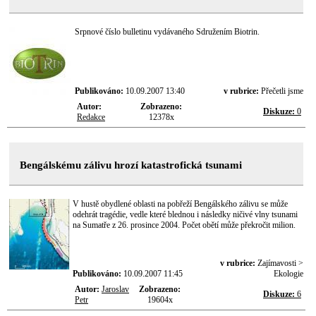
Srpnové číslo bulletinu vydávaného Sdružením Biotrin.
Publikováno:
10.09.2007 13:40
v rubrice:
Přečetli jsme
Autor:
Zobrazeno:
Diskuze:
0
Redakce
12378x
Bengálskému zálivu hrozí katastrofická tsunami
V hustě obydlené oblasti na pobřeží Bengálského zálivu se může
odehrát tragédie, vedle které blednou i následky ničivé vlny tsunami
na Sumatře z 26. prosince 2004. Počet obětí může překročit milion.
v rubrice:
Zajímavosti >
Publikováno:
10.09.2007 11:45
Ekologie
Autor:
Jaroslav
Zobrazeno:
Diskuze:
6
Petr
19604x