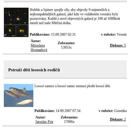
Hubble a Spitzer spojily síly, aby objevily 9 nejmenších a
nejkompaktnějších galaxií, jaké kdy ve vzdáleném vesmíru byly
pozorovány. Každá z nově objevených galaxií je 100 až 1000krát
menší než naše Mléčná dráha.
Publikováno:
15.09.2007 02:31
v rubrice:
Vesmír
Autor:
Zobrazeno:
Miroslava
Diskuze:
5
13953x
Hromadová
Pstruží děti lososích rodičů
Lososí samice a lososí samec nemusí plodit lososí děti.
Publikováno:
14.09.2007 07:54
v rubrice:
Genetika
Autor:
Zobrazeno:
Diskuze:
2
Jaroslav Petr
17006x