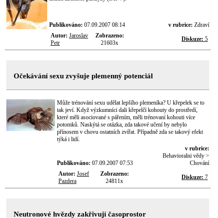
Publikováno:
07.09.2007 08:14
v rubrice:
Zdraví
Autor:
Jaroslav
Zobrazeno:
Diskuze:
5
Petr
21603x
Očekávání sexu zvyšuje plemenný potenciál
Může trénování sexu udělat lepšího plemeníka? U křepelek se to
tak jeví. Když výzkumníci dali křepelčí kohouty do prostředí,
které měli asociované s pářením, měli trénovaní kohouti více
potomků. Naskýtá se otázka, zda takové učení by nebylo
přínosem v chovu ostatních zvířat. Případně zda se takový efekt
týká i lidí.
v rubrice:
Behavioralni vědy >
Publikováno:
07.09.2007 07:53
Chování
Autor:
Josef
Zobrazeno:
Diskuze:
7
Pazdera
24811x
Neutronové hvězdy zakřivují časoprostor