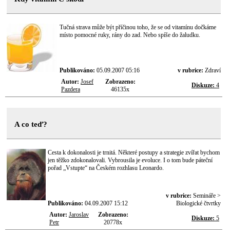
Tučná strava může být příčinou toho, že se od vitamínu dočkáme
místo pomocné ruky, rány do zad. Nebo spíše do žaludku.
Publikováno:
05.09.2007 05:16
v rubrice:
Zdraví
Autor:
Josef
Zobrazeno:
Diskuze:
4
Pazdera
46135x
A co teď?
Cesta k dokonalosti je trnitá. Některé postupy a strategie zvířat bychom
jen těžko zdokonalovali. Vybrousila je evoluce. I o tom bude páteční
pořad „Vstupte“ na Českém rozhlasu Leonardo.
v rubrice:
Semináře >
Publikováno:
04.09.2007 15:12
Biologické čtvrtky
Autor:
Jaroslav
Zobrazeno:
Diskuze:
5
Petr
20778x