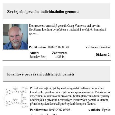
Zveřejnění prvního individuálního genomu
Kontroverzní americký genetik Craig Venter se stal prvním
člověkem, kterému byl přečten a následně i zveřejněn kompletní
genom.
Publikováno:
10.09.2007 08:49
v rubrice:
Genetika
Autor:
Zobrazeno:
Diskuze:
2
Jaroslav Petr
14384x
Kvantové provázání oddělených pamětí
Pokud vás zajímá, jak by mohla vypadat realizace budoucího
kvantového počítače, ocitli jste se na správném místě. Popíšeme si
experiment o kvantovém provázání (entanglementu) dvou fyzicky
oddělených a původně nezávislých kvantových pamětí, o kterém
přineslo zprávu šesté zářijové vydání časopisu Nature.
Publikováno:
10.09.2007 03:05
v rubrice:
Fyzika