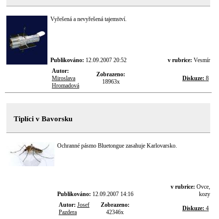
Vyřešená a nevyřešená tajemství.
Publikováno:
12.09.2007 20:52
v rubrice:
Vesmír
Autor:
Zobrazeno:
Miroslava
Diskuze:
8
18963x
Hromadová
Tiplíci v Bavorsku
Ochranné pásmo Bluetongue zasahuje Karlovarsko.
v rubrice:
Ovce,
Publikováno:
12.09.2007 14:16
kozy
Autor:
Josef
Zobrazeno:
Diskuze:
4
Pazdera
42346x