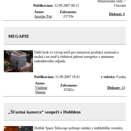
Behavioralni vědy >
Publikováno:
12.09.2007 08:15
Chování
Autor:
Zobrazeno:
Diskuze:
8
Jaroslav Petr
23719x
MEGAPIE
Další krok ve vývoji terčů pro intenzivní produkci neutronů a
možná i na cestě k efektivní jaderné energetice s minimem
radioaktivního odpadu.
Publikováno:
11.09.2007 19:41
v rubrice:
Fyzika
Autor:
Zobrazeno:
Vladimír
Diskuze:
14
35582x
Wagner
„Šťastná kamera“ soupeří s Hubblem
Hubble Space Telescope pořizuje snímky z nejhlubšího vesmíru,