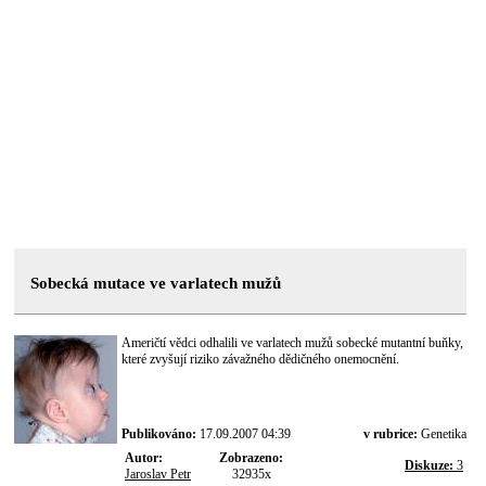
Sobecká mutace ve varlatech mužů
Američtí vědci odhalili ve varlatech mužů sobecké mutantní buňky,
které zvyšují riziko závažného dědičného onemocnění.
Publikováno:
17.09.2007 04:39
v rubrice:
Genetika
Autor:
Zobrazeno:
Diskuze:
3
Jaroslav Petr
32935x