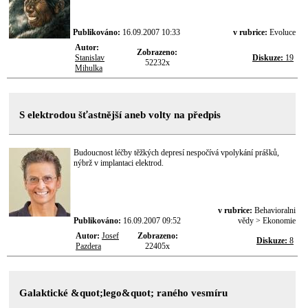
Publikováno:
16.09.2007 10:33
v rubrice:
Evoluce
Autor:
Zobrazeno:
Stanislav
Diskuze:
19
52232x
Mihulka
S elektrodou šťastnější aneb volty na předpis
Budoucnost léčby těžkých depresí nespočívá vpolykání prášků,
nýbrž v implantaci elektrod.
v rubrice:
Behavioralni
Publikováno:
16.09.2007 09:52
vědy > Ekonomie
Autor:
Josef
Zobrazeno:
Diskuze:
8
Pazdera
22405x
Galaktické &quot;lego&quot; raného vesmíru