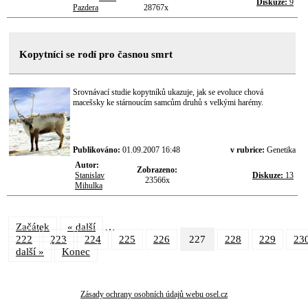
Diskuze:
9
Pazdera
28767x
Kopytníci se rodí pro časnou smrt
Srovnávací studie kopytníků ukazuje, jak se evoluce chová
macešsky ke stárnoucím samcům druhů s velkými harémy.
Publikováno:
01.09.2007 16:48
v rubrice:
Genetika
Autor:
Zobrazeno:
Stanislav
Diskuze:
13
23566x
Mihulka
…
Začátek
« další
222
223
224
225
226
227
228
229
23
další »
Konec
Zásady ochrany osobních údajů webu osel.cz