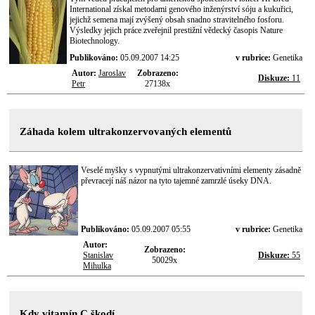
International získal metodami genového inženýrství sóju a kukuřici,
jejichž semena mají zvýšený obsah snadno stravitelného fosforu.
Výsledky jejich práce zveřejnil prestižní vědecký časopis Nature
Biotechnology.
Publikováno:
05.09.2007 14:25
v rubrice:
Genetika
Autor:
Jaroslav
Zobrazeno:
Diskuze:
11
Petr
27138x
Záhada kolem ultrakonzervovaných elementů
Veselé myšky s vypnutými ultrakonzervativními elementy zásadně
převracejí náš názor na tyto tajemné zamrzlé úseky DNA.
Publikováno:
05.09.2007 05:55
v rubrice:
Genetika
Autor:
Zobrazeno:
Stanislav
Diskuze:
55
50029x
Mihulka
Kdy vitamín C škodí