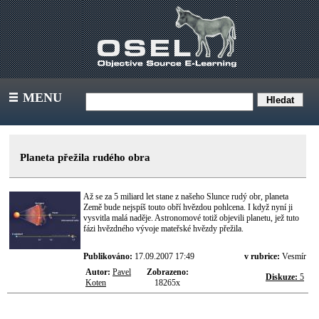
MENU
III
Planeta přežila rudého obra
Až se za 5 miliard let stane z našeho Slunce rudý obr, planeta
Země bude nejspíš touto obří hvězdou pohlcena. I když nyní ji
vysvitla malá naděje. Astronomové totiž objevili planetu, jež tuto
fázi hvězdného vývoje mateřské hvězdy přežila.
Publikováno:
17.09.2007 17:49
v rubrice:
Vesmír
Autor:
Pavel
Zobrazeno:
Diskuze:
5
Koten
18265x