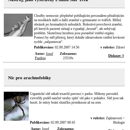
Chodby nemocnic přeplněné pobíhajícím personálem přinášejícím
na nosítkách další a další zraněné s grimasami ve tvářích. Běžný
obrázek po hromadných nehodách. Bolestivá povrchová zranění,
při kterých pacienti sténají a vypadají „hrozně“, ale nebývají
problém. Skutečnou hrozbou jsou poraněné vnitřní orgány.
Pomoci by měl přístroj, který dokáže ultrazvukem vnitřní krvácení
rychle „zašpuntovat“.
Publikováno:
02.09.2007 14:56
v rubrice:
Zdraví
Autor:
Josef
Zobrazeno:
Diskuze:
9
Pazdera
23519x
Nic pro arachnofobiky
Gigantické sítě utkali texasští pavouci v parku. Miliony pavouků
vytvořily podél naučné stezky spleť sítí jako v pohádce. Sítě jsou tak
husté, že místy brání sluníčku proniknout až na zem.
v rubrice:
Zajímavosti >
Publikováno:
02.09.2007 00:45
Biologie
Autor:
Josef
Zobrazeno: