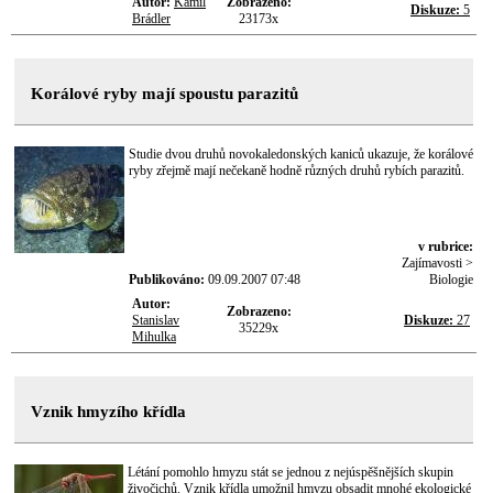
Autor:
Kamil
Zobrazeno:
Diskuze:
5
Brádler
23173x
Korálové ryby mají spoustu parazitů
Studie dvou druhů novokaledonských kaniců ukazuje, že korálové
ryby zřejmě mají nečekaně hodně různých druhů rybích parazitů.
v rubrice:
Zajímavosti >
Publikováno:
09.09.2007 07:48
Biologie
Autor:
Zobrazeno:
Stanislav
Diskuze:
27
35229x
Mihulka
Vznik hmyzího křídla
Létání pomohlo hmyzu stát se jednou z nejúspěšnějších skupin
živočichů. Vznik křídla umožnil hmyzu obsadit mnohé ekologické