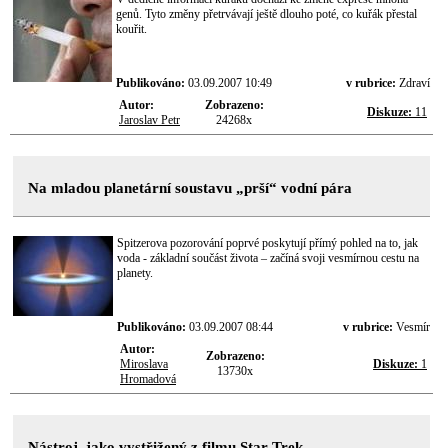
genů. Tyto změny přetrvávají ještě dlouho poté, co kuřák přestal
kouřit.
Publikováno:
03.09.2007 10:49
v rubrice:
Zdraví
Autor:
Zobrazeno:
Diskuze:
11
Jaroslav Petr
24268x
Na mladou planetární soustavu „prší“ vodní pára
Spitzerova pozorování poprvé poskytují přímý pohled na to, jak
voda - základní součást života – začíná svoji vesmírnou cestu na
planety.
Publikováno:
03.09.2007 08:44
v rubrice:
Vesmír
Autor:
Zobrazeno:
Miroslava
Diskuze:
1
13730x
Hromadová
Nástroj, jako vystřižený z filmu Star Trek