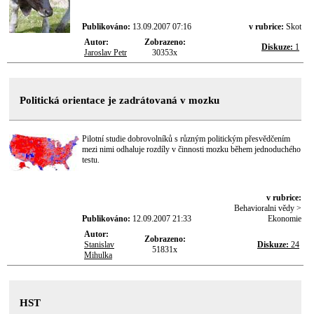
Publikováno:
13.09.2007 07:16
v rubrice:
Skot
Autor:
Zobrazeno:
Diskuze:
1
Jaroslav Petr
30353x
Politická orientace je zadrátovaná v mozku
Pilotní studie dobrovolníků s různým politickým přesvědčením
mezi nimi odhaluje rozdíly v činnosti mozku během jednoduchého
testu.
v rubrice:
Behavioralni vědy >
Publikováno:
12.09.2007 21:33
Ekonomie
Autor:
Zobrazeno:
Stanislav
Diskuze:
24
51831x
Mihulka
HST