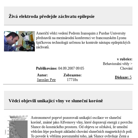
Živá elektroda předejde záchvatu epilepsie
Američtí vědci vedení Pedrem Irazoquim z Purdue University
představili na mezinárodní konferenci ve francouzském Lyonu
špičkovou technologii určenou ke kontrole nástupu epileptických
záchvatů.
v rubrice:
Behavioralni vědy >
Publikováno:
04.09.2007 09:05
Chování
Autor:
Zobrazeno:
Diskuze:
5
Jaroslav Petr
17718x
Vědci objevili unikající vlny ve sluneční koróně
Astronomové poprvé pozorovali unikající oscilace ve sluneční
koróně, známé jako Alfvenovy vlny, které dopravují energii z povrchu
Slunce do kosmického prostoru. Od objevu se očekává, že umožní
vědcům lépe pochopit základní chování slunečních magnetických polí.
To povede k většímu porozumění toho, jak Slunce ovlivňuje Zemi a