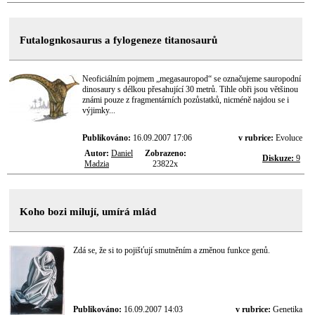
Futalognkosaurus a fylogeneze titanosaurů
Neoficiálním pojmem „megasauropod“ se označujeme sauropodní
dinosaury s délkou přesahující 30 metrů. Tihle obři jsou většinou
známi pouze z fragmentárních pozůstatků, nicméně najdou se i
výjimky...
Publikováno:
16.09.2007 17:06
v rubrice:
Evoluce
Autor:
Daniel
Zobrazeno:
Diskuze:
9
Madzia
23822x
Koho bozi milují, umírá mlád
Zdá se, že si to pojišťují smutněním a změnou funkce genů.
Publikováno:
16.09.2007 14:03
v rubrice:
Genetika