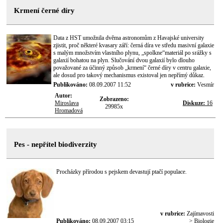
Krmení černé díry
Data z HST umožnila dvěma astronomům z Havajské university
zjistit, proč některé kvasary září: černá díra ve středu masivní galaxie
s malým množstvím vlastního plynu, „spolkne“materiál po srážky s
galaxií bohatou na plyn. Slučování dvou galaxií bylo dlouho
považované za účinný způsob „krmení“ černé díry v centru galaxie,
ale dosud pro takový mechanismus existoval jen nepřímý důkaz.
Publikováno:
08.09.2007 11:52
v rubrice:
Vesmír
Autor:
Zobrazeno:
Miroslava
Diskuze:
16
29985x
Hromadová
Pes - nepřítel biodiverzity
Procházky přírodou s pejskem devastují ptačí populace.
v rubrice:
Zajímavosti
Publikováno:
08.09.2007 03:15
> Biologie