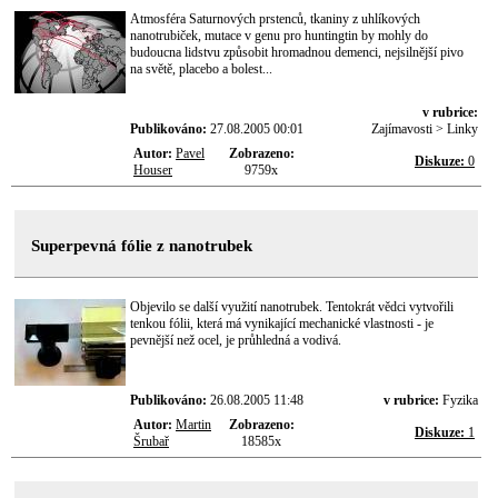
Atmosféra Saturnových prstenců, tkaniny z uhlíkových
nanotrubiček, mutace v genu pro huntingtin by mohly do
budoucna lidstvu způsobit hromadnou demenci, nejsilnější pivo
na světě, placebo a bolest...
v rubrice:
Publikováno:
27.08.2005 00:01
Zajímavosti > Linky
Autor:
Pavel
Zobrazeno:
Diskuze:
0
Houser
9759x
Superpevná fólie z nanotrubek
Objevilo se další využití nanotrubek. Tentokrát vědci vytvořili
tenkou fólii, která má vynikající mechanické vlastnosti - je
pevnější než ocel, je průhledná a vodivá.
Publikováno:
26.08.2005 11:48
v rubrice:
Fyzika
Autor:
Martin
Zobrazeno:
Diskuze:
1
Šrubař
18585x