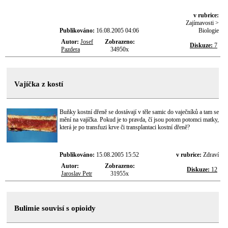
v rubrice:
Zajímavosti >
Publikováno:
16.08.2005 04:06
Biologie
Autor:
Josef
Zobrazeno:
Diskuze:
7
Pazdera
34950x
Vajíčka z kostí
Buňky kostní dřeně se dostávají v těle samic do vaječníků a tam se
mění na vajíčka. Pokud je to pravda, čí jsou potom potomci matky,
která je po transfuzi krve či transplantaci kostní dřeně?
Publikováno:
15.08.2005 15:52
v rubrice:
Zdraví
Autor:
Zobrazeno:
Diskuze:
12
Jaroslav Petr
31955x
Bulimie souvisí s opioidy