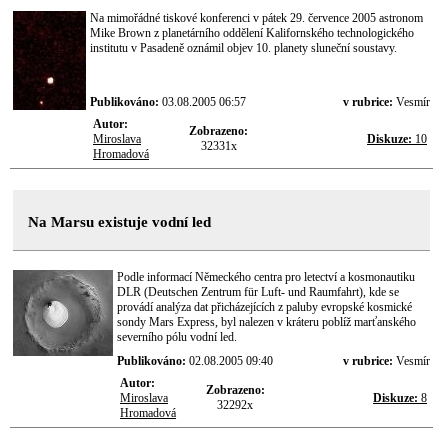
Na mimořádné tiskové konferenci v pátek 29. července 2005 astronom
Mike Brown z planetárního oddělení Kalifornského technologického
institutu v Pasadeně oznámil objev 10. planety sluneční soustavy.
Publikováno:
03.08.2005 06:57
v rubrice:
Vesmír
Autor:
Zobrazeno:
Miroslava
Diskuze:
10
32331x
Hromadová
Na Marsu existuje vodní led
Podle informací Německého centra pro letectví a kosmonautiku
DLR (Deutschen Zentrum für Luft- und Raumfahrt), kde se
provádí analýza dat přicházejících z paluby evropské kosmické
sondy Mars Express, byl nalezen v kráteru poblíž marťanského
severního pólu vodní led.
Publikováno:
02.08.2005 09:40
v rubrice:
Vesmír
Autor:
Zobrazeno:
Miroslava
Diskuze:
8
32292x
Hromadová