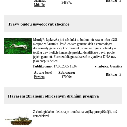
Stanislav
Diskuze:
5
34887x
Mihulka
Trávy budou usvědčovat zločince
Mordýři, lapkové a jiní násilníci to budou mít zase o něco těžší,
alespoň v Austrálii. Poté, co tam genetici dali s entomology
dohromady genetický klíč masařek, snaží se nyní s botaniky o
totéž u trav. Policie financuje projekt identifikace travin podle
jejich genomů. Forenzní diagnostika začne využívat DNA trav
jako corpus delicti.
Publikováno:
17.08.2005 15:07
v rubrice:
Genetika
Autor:
Josef
Zobrazeno:
Diskuze:
5
Pazdera
17000x
Harašení zbraněmi ohroženým druhům prospívá
Z ekologického hlediska je hraní si na vojáky prospěšnější, než
zemědělství.