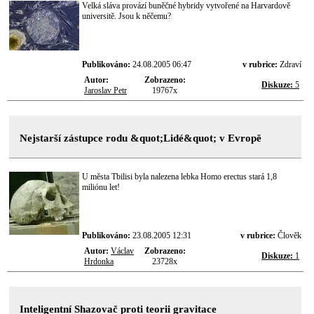
Velká sláva provází buněčné hybridy vytvořené na Harvardově
universitě. Jsou k něčemu?
Publikováno:
24.08.2005 06:47
v rubrice:
Zdraví
Autor:
Zobrazeno:
Diskuze:
5
Jaroslav Petr
19767x
Nejstarší zástupce rodu &quot;Lidé&quot; v Evropě
U města Tbilisi byla nalezena lebka Homo erectus stará 1,8
miliónu let!
Publikováno:
23.08.2005 12:31
v rubrice:
Člověk
Autor:
Václav
Zobrazeno:
Diskuze:
1
Hrdonka
23728x
Inteligentní Shazovač proti teorii gravitace