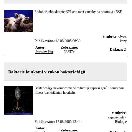
Podobně jako skrapie, šíří se u ovcí z matky na potomka i BSE.
v rubrice:
Ovce,
Publikováno:
18.08.2005 06:30
kozy
Autor:
Zobrazeno:
Diskuze:
2
Jaroslav Petr
33357x
Bakterie loutkami v rukou bakteriofágů
Bakteriofágy nekompromisně ovlivňují expresi genů i samotnou
fitness bakteriálních hostitelů.
v rubrice:
Zajímavosti >
Publikováno:
17.08.2005 22:44
Biologie
Autor:
Zobrazeno: