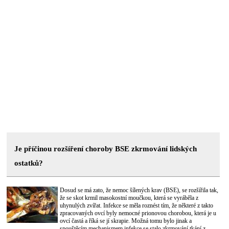
Je příčinou rozšíření choroby BSE zkrmování lidských
ostatků?
Dosud se má zato, že nemoc šílených krav (BSE), se rozšířila tak,
že se skot krmil masokostní moučkou, která se vyráběla z
uhynulých zvířat. Infekce se měla roznést tím, že některé z takto
zpracovaných ovcí byly nemocné prionovou chorobou, která je u
ovcí častá a říká se jí skrapie. Možná tomu bylo jinak a
spouštěcím mechanismem infekce se stalo zkrmování tkání z