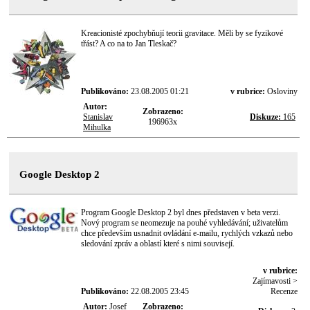
Kreacionisté zpochybňují teorii gravitace. Měli by se fyzikové
třást? A co na to Jan Tleskač?
Publikováno:
23.08.2005 01:21
v rubrice:
Osloviny
Autor:
Zobrazeno:
Stanislav
Diskuze:
165
196963x
Mihulka
Google Desktop 2
Program Google Desktop 2 byl dnes představen v beta verzi.
Nový program se neomezuje na pouhé vyhledávání; uživatelům
chce především usnadnit ovládání e-mailu, rychlých vzkazů nebo
sledování zpráv a oblastí které s nimi souvisejí.
v rubrice:
Zajímavosti >
Publikováno:
22.08.2005 23:45
Recenze
Autor:
Josef
Zobrazeno: