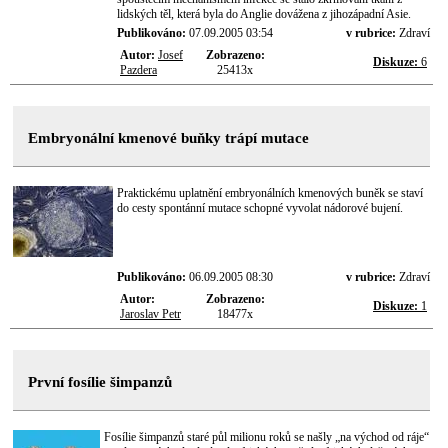
lidských těl, která byla do Anglie dovážena z jihozápadní Asie.
Publikováno:
07.09.2005 03:54
v rubrice:
Zdraví
Autor:
Josef
Zobrazeno:
Diskuze:
6
Pazdera
25413x
Embryonální kmenové buňky trápí mutace
Praktickému uplatnění embryonálních kmenových buněk se staví
do cesty spontánní mutace schopné vyvolat nádorové bujení.
Publikováno:
06.09.2005 08:30
v rubrice:
Zdraví
Autor:
Zobrazeno:
Diskuze:
1
Jaroslav Petr
18477x
První fosílie šimpanzů
Fosílie šimpanzů staré půl milionu roků se našly „na východ od ráje“