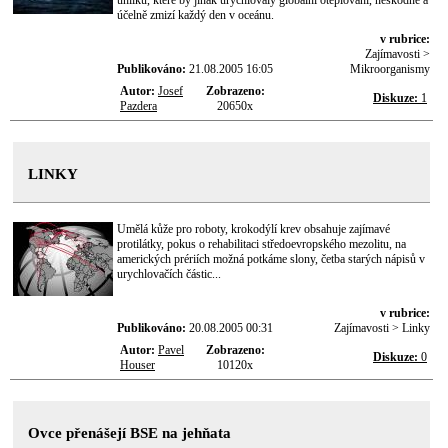
uhlíku, které by jinak urychlovaly globální oteplování, neškodně a
účelně zmizí každý den v oceánu.
v rubrice:
Zajímavosti >
Publikováno:
21.08.2005 16:05
Mikroorganismy
Autor:
Josef
Zobrazeno:
Diskuze:
1
Pazdera
20650x
LINKY
Umělá kůže pro roboty, krokodýlí krev obsahuje zajímavé
protilátky, pokus o rehabilitaci středoevropského mezolitu, na
amerických prériích možná potkáme slony, četba starých nápisů v
urychlovačích částic...
v rubrice:
Publikováno:
20.08.2005 00:31
Zajímavosti > Linky
Autor:
Pavel
Zobrazeno:
Diskuze:
0
Houser
10120x
Ovce přenášejí BSE na jehňata