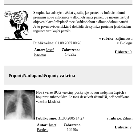
Skupina kanadských vědců zjistila, jak protein v buňkách tlumí
přeměnu nové informace v dlouhotrvající paměť. Je možné, že byl
objeven hlavní přepínač mezi krátkodobou a dlouhodobou pamětí.
Je to první svědectví,které dokládá, že syntéza proteinu je základem
regulace vznikající paměti.
v rubrice:
Zajímavosti
Publikováno:
01.09.2005 00:28
> Biologie
Autor:
Josef
Zobrazeno:
Diskuze:
0
Pazdera
14223x
&quot;Nadupaná&quot; vakcína
Nová verze BCG vakcíny poskytuje novou naději na úspěch v
boji proti tuberkulóze. Je totiž desetkrát účinnější, než používaná
vakcína klasická.
Publikováno:
31.08.2005 14:27
v rubrice:
Zdraví
Autor:
Josef
Zobrazeno:
Diskuze:
2
Pazdera
16440x