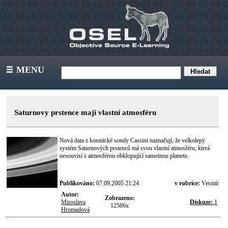
MENU
III
Saturnovy prstence mají vlastní atmosféru
Nová data z kosmické sondy Cassini naznačují, že velkolepý
systém Saturnových prstenců má svou vlastní atmosféru, která
nesouvisí s atmosférou obklopující samotnou planetu.
Publikováno:
07.09.2005 21:24
v rubrice:
Vesmír
Autor:
Zobrazeno:
Miroslava
Diskuze:
1
12586x
Hromadová