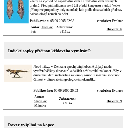
– tedy na východ od západoafrických a středoafrických deštných
pralesů. Před půl milionem roků žili předci šimpanzů v údolí Velké
příkopové propadliny tedy na místě, kde podle dosavadních představ
paleontologů neměli co dělat.
Publikováno:
05.09.2005 22:38
v rubrice:
Evoluce
Autor:
Jaroslav
Zobrazeno:
Diskuze:
6
Petr
31113x
Indické sopky příčinou křídového vymírání?
Nové nálezy v Dekkánu zpochybňují obecně přijatý model
vymření většiny dinosaurů a dalších nešťastníků na konci křídy v
důsledku úderu meteoritu a za viníky označují masivní sopečnou
činnost v ultrakrátkém geologickém okamžiku.
Publikováno:
05.09.2005 20:53
v rubrice:
Evoluce
Autor:
Zobrazeno:
Stanislav
Diskuze:
9
38914x
Mihulka
Rover vyšplhal na kopec