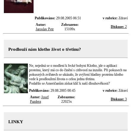
Publikováno:
29.08.2005 06:51
v rubrice:
Zdraví
Autor:
Zobrazeno:
Diskuze:
2
Jaroslav Petr
15109x
Prodlouží nám klotho život o třetinu?
Ne, nejedná se o modlení k řecké bohyni Klotho, jde o aplikaci
proteinu, který má co do činění s citlivostí na inzulín. Při pokusech na
pokusných zvířatech se ukázalo, že zvýšení hladiny proteinu klotho
vede k prodloužení života o celou jednu třetinu.
Podařilo se Američanům získat klíč k naší dlouhověkosti?
Publikováno:
29.08.2005 00:45
v rubrice:
Zdraví
Autor:
Josef
Zobrazeno:
Diskuze:
3
Pazdera
22025x
LINKY