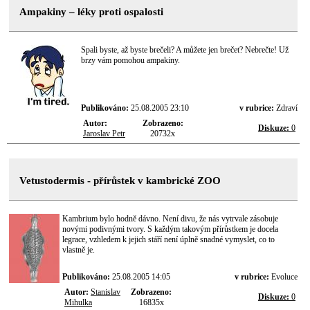
Ampakiny – léky proti ospalosti
Spali byste, až byste brečeli? A můžete jen brečet? Nebrečte! Už
brzy vám pomohou ampakiny.
Publikováno:
25.08.2005 23:10
v rubrice:
Zdraví
Autor:
Zobrazeno:
Diskuze:
0
Jaroslav Petr
20732x
Vetustodermis - přírůstek v kambrické ZOO
Kambrium bylo hodně dávno. Není divu, že nás vytrvale zásobuje
novými podivnými tvory. S každým takovým přírůstkem je docela
legrace, vzhledem k jejich stáří není úplně snadné vymyslet, co to
vlastně je.
Publikováno:
25.08.2005 14:05
v rubrice:
Evoluce
Autor:
Stanislav
Zobrazeno:
Diskuze:
0
Mihulka
16835x