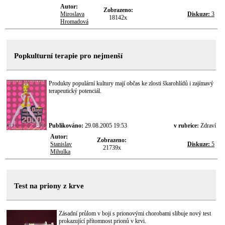
Autor:
Zobrazeno:
Miroslava
Diskuze:
3
18142x
Hromadová
Popkulturní terapie pro nejmenší
Produkty populární kultury mají občas ke zlosti škarohlídů i zajímavý
terapeutický potenciál.
Publikováno:
29.08.2005 19:53
v rubrice:
Zdraví
Autor:
Zobrazeno:
Stanislav
Diskuze:
5
21739x
Mihulka
Test na priony z krve
Zásadní průlom v boji s prionovými chorobami slibuje nový test
prokazující přítomnost prionů v krvi.