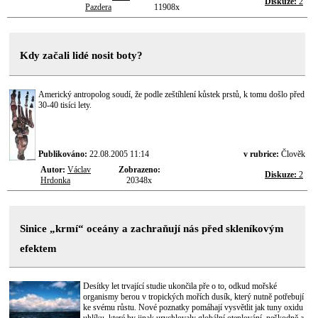
Diskuze:
2
Pazdera
11908x
Kdy začali lidé nosit boty?
Americký antropolog soudí, že podle zeštíhlení kůstek prstů, k tomu došlo před
30-40 tisíci lety.
Publikováno:
22.08.2005 11:14
v rubrice:
Člověk
Autor:
Václav
Zobrazeno:
Diskuze:
2
Hrdonka
20348x
Sinice „krmí“ oceány a zachraňují nás před skleníkovým
efektem
Desítky let trvající studie ukončila pře o to, odkud mořské
organismy berou v tropických mořích dusík, který nutně potřebují
ke svému růstu. Nové poznatky pomáhají vysvětlit jak tuny oxidu