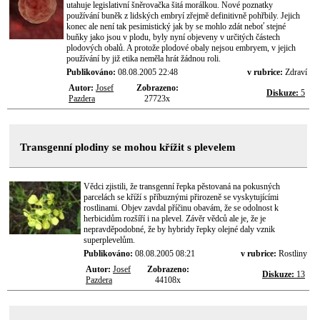
utahuje legislativní šněrovačka šitá morálkou. Nové poznatky
používání buněk z lidských embryí zřejmě definitivně pohřbily. Jejich
konec ale není tak pesimistický jak by se mohlo zdát neboť stejné
buňky jako jsou v plodu, byly nyní objeveny v určitých částech
plodových obalů. A protože plodové obaly nejsou embryem, v jejich
používání by již etika neměla hrát žádnou roli.
Publikováno:
08.08.2005 22:48
v rubrice:
Zdraví
Autor:
Josef
Zobrazeno:
Diskuze:
5
Pazdera
27723x
Transgenní plodiny se mohou křížit s plevelem
Vědci zjistili, že transgenní řepka pěstovaná na pokusných
parcelách se kříží s příbuznými přirozeně se vyskytujícími
rostlinami. Objev zavdal příčinu obavám, že se odolnost k
herbicidům rozšíří i na plevel. Závěr vědců ale je, že je
nepravděpodobné, že by hybridy řepky olejné daly vznik
superplevelům.
Publikováno:
08.08.2005 08:21
v rubrice:
Rostliny
Autor:
Josef
Zobrazeno:
Diskuze:
13
Pazdera
44108x