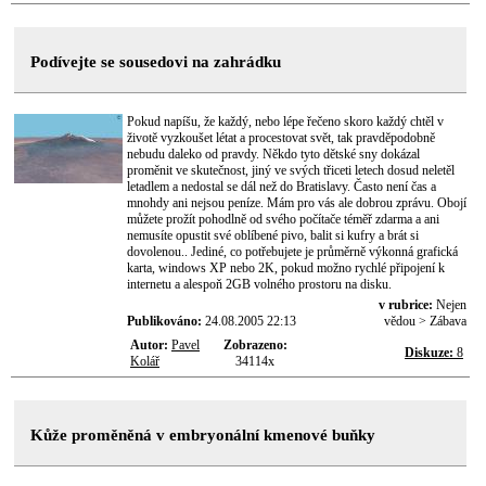
Podívejte se sousedovi na zahrádku
Pokud napíšu, že každý, nebo lépe řečeno skoro každý chtěl v
životě vyzkoušet létat a procestovat svět, tak pravděpodobně
nebudu daleko od pravdy. Někdo tyto dětské sny dokázal
proměnit ve skutečnost, jiný ve svých třiceti letech dosud neletěl
letadlem a nedostal se dál než do Bratislavy. Často není čas a
mnohdy ani nejsou peníze. Mám pro vás ale dobrou zprávu. Obojí
můžete prožít pohodlně od svého počítače téměř zdarma a ani
nemusíte opustit své oblíbené pivo, balit si kufry a brát si
dovolenou.. Jediné, co potřebujete je průměrně výkonná grafická
karta, windows XP nebo 2K, pokud možno rychlé připojení k
internetu a alespoň 2GB volného prostoru na disku.
v rubrice:
Nejen
Publikováno:
24.08.2005 22:13
vědou > Zábava
Autor:
Pavel
Zobrazeno:
Diskuze:
8
Kolář
34114x
Kůže proměněná v embryonální kmenové buňky