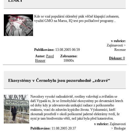
LINKY
Kde se vzal populární skleněný pták věčně klapající zobanem,
využití GMO na Marsu, IQ test pro počítačové programy...
v rubrice:
Zajímavosti >
Publikováno:
13.08.2005 06:59
Recenze
Autor:
Pavel
Zobrazeno:
Diskuze:
0
Houser
10600x
Ekosystémy v Černobylu jsou pozoruhodně „zdravé“
Navzdory vysoké radioaktivitě, rostliny vzkvétají a zvířatům se
daří.Vypadá to, že se černobylské ekosystémy po devatenácti letech
od doby kdy je zdevastovala unikající radiace z poškozeného
reaktoru, vrací do zdravím kypícího života. Výzkumníci, kteří
zkoumali prostředí v okolí poškozené jaderné elektrárny tvrdí, že
nyní je tam biodiverzita větší, než jaká byla před katastrofou.
v rubrice:
Zajímavosti
Publikováno:
11.08.2005 20:37
> Biologie