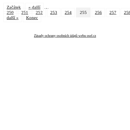
…
Začátek
« další
250
251
252
253
254
255
256
257
25
další »
Konec
Zásady ochrany osobních údajů webu osel.cz