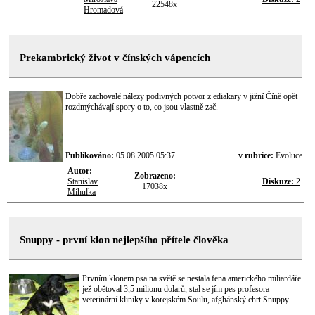
22548x
Hromadová
Prekambrický život v čínských vápencích
Dobře zachovalé nálezy podivných potvor z ediakary v jižní Číně opět
rozdmýchávají spory o to, co jsou vlastně zač.
Publikováno:
05.08.2005 05:37
v rubrice:
Evoluce
Autor:
Zobrazeno:
Stanislav
Diskuze:
2
17038x
Mihulka
Snuppy - první klon nejlepšího přítele člověka
Prvním klonem psa na světě se nestala fena amerického miliardáře
jež obětoval 3,5 milionu dolarů, stal se jím pes profesora
veterinární kliniky v korejském Soulu, afghánský chrt Snuppy.