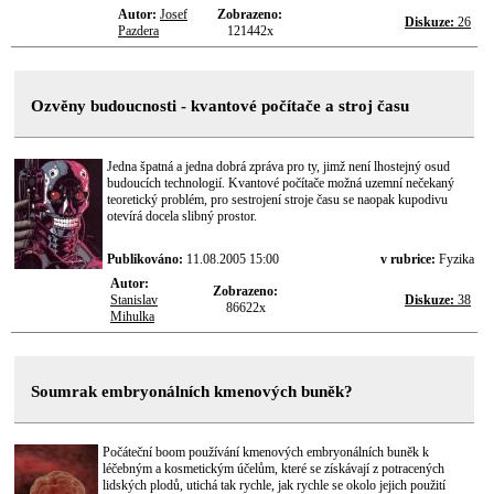
Autor:
Josef
Zobrazeno:
Diskuze:
26
Pazdera
121442x
Ozvěny budoucnosti - kvantové počítače a stroj času
Jedna špatná a jedna dobrá zpráva pro ty, jimž není lhostejný osud
budoucích technologií. Kvantové počítače možná uzemní nečekaný
teoretický problém, pro sestrojení stroje času se naopak kupodivu
otevírá docela slibný prostor.
Publikováno:
11.08.2005 15:00
v rubrice:
Fyzika
Autor:
Zobrazeno:
Stanislav
Diskuze:
38
86622x
Mihulka
Soumrak embryonálních kmenových buněk?
Počáteční boom používání kmenových embryonálních buněk k
léčebným a kosmetickým účelům, které se získávají z potracených
lidských plodů, utichá tak rychle, jak rychle se okolo jejich použití