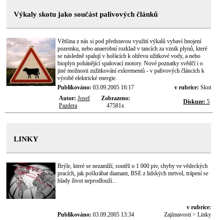
Výkaly skotu jako součást palivových článků
Většina z nás si pod představou využití výkalů vybaví hnojení
pozemku, nebo anaerobní rozklad v tancích za vznik plynů, které
se následně spalují v hořácích k ohřevu užitkové vody, a nebo
bioplyn pohánějící spalovací motory. Nové poznatky svědčí i o
jiné možnosti zužitkování exkrementů - v palivových článcích k
výrobě elektrické energie.
Publikováno:
03.09.2005 16:17
v rubrice:
Skot
Autor:
Josef
Zobrazeno:
Diskuze:
5
Pazdera
47581x
LINKY
Brýle, které se nezamlží, soutěž o 1 000 piv, chyby ve vědeckých
pracích, jak poškrábat diamant, BSE z lidských mrtvol, trápení se
hlady život neprodlouží...
v rubrice:
Publikováno:
03.09.2005 13:34
Zajímavosti > Linky