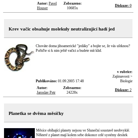
Autor:
Pavel
Zobrazeno:
Diskuze:
0
Houser
10685x
Krev vačic obsahuje molekuly neutralizující hadí jed
Chováte doma jihoamerické "jedáky" a bojíte se, že vás uštknou?
Pořiďte si k nim ještě vačici a budete mít klid.
v rubrice:
Zajímavosti >
Publikováno:
01.09.2005 17:48
Biologie
Autor:
Zobrazeno:
Diskuze:
2
Jaroslav Petr
24228x
Planetka se dvěma měsíčky
Měsíce obíhající planety nejsou ve Sluneční soustavě neobvyklé.
Některé z planet mají kolem sebe dokonce celé systémy desítek