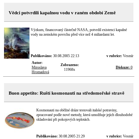
Vědci potvrdili kapalnou vodu v raném období Země
Výzkum, financovaný částečně NASA, potvrdil existenci kapalné
vody na zemském povrchu před více než 4 miliardami let.
Publikováno:
30.08.2005 22:13
v rubrice:
Vesmír
Autor:
Zobrazeno:
Miroslava
Diskuze:
0
11968x
Hromadová
Buon appetito: Ruští kosmonauti na středomořské stravě
Kosmonauti na oběžné dráze testovali italské potraviny,
zpracované podle nové metody, která umožňuje jejich dlouhodobé
skladování při pokojových teplotách.
Publikováno:
30.08.2005 21:29
v rubrice:
Vesmír