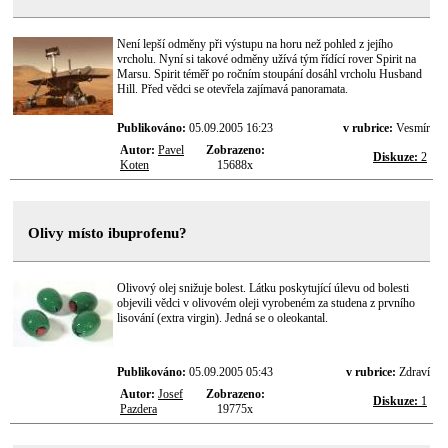
Není lepší odměny při výstupu na horu než pohled z jejího
vrcholu. Nyní si takové odměny užívá tým řídící rover Spirit na
Marsu. Spirit téměř po ročním stoupání dosáhl vrcholu Husband
Hill. Před vědci se otevřela zajímavá panoramata.
Publikováno:
05.09.2005 16:23
v rubrice:
Vesmír
Autor:
Pavel
Zobrazeno:
Diskuze:
2
Koten
15688x
Olivy místo ibuprofenu?
Olivový olej snižuje bolest. Látku poskytující úlevu od bolesti
objevili vědci v olivovém oleji vyrobeném za studena z prvního
lisování (extra virgin). Jedná se o oleokantal.
Publikováno:
05.09.2005 05:43
v rubrice:
Zdraví
Autor:
Josef
Zobrazeno:
Diskuze:
1
Pazdera
19775x