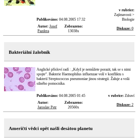
v rubrice:
Zajímavosti >
Publikováno:
04.08.2005 17:32
Biologie
Autor:
Josef
Zobrazeno:
Diskuze:
0
Pazdera
13038x
Bakteriální žalobník
Anglické přísloví radí : „Když je nemůžete porazit, tak se s nimi
spojte“. Bakterie Haemophilus influenzae volí v konfliktu s
bakterií Streptococcus pneumoniae jinou strategii. Žaluje a volá
silného pomocníka.
Publikováno:
04.08.2005 01:45
v rubrice:
Zdraví
Autor:
Zobrazeno:
Diskuze:
2
Jaroslav Petr
20560x
Američtí vědci opět našli desátou planetu