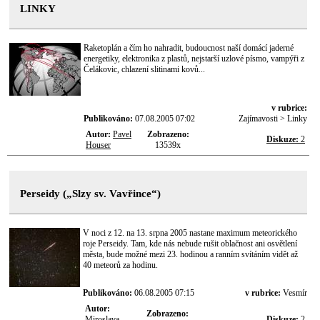
LINKY
Raketoplán a čím ho nahradit, budoucnost naší domácí jaderné
energetiky, elektronika z plastů, nejstarší uzlové písmo, vampýři z
Čelákovic, chlazení slitinami kovů...
v rubrice:
Publikováno:
07.08.2005 07:02
Zajímavosti > Linky
Autor:
Pavel
Zobrazeno:
Diskuze:
2
Houser
13539x
Perseidy („Slzy sv. Vavřince“)
V noci z 12. na 13. srpna 2005 nastane maximum meteorického
roje Perseidy. Tam, kde nás nebude rušit oblačnost ani osvětlení
města, bude možné mezi 23. hodinou a ranním svítáním vidět až
40 meteorů za hodinu.
Publikováno:
06.08.2005 07:15
v rubrice:
Vesmír
Autor:
Zobrazeno:
Miroslava
Diskuze:
2