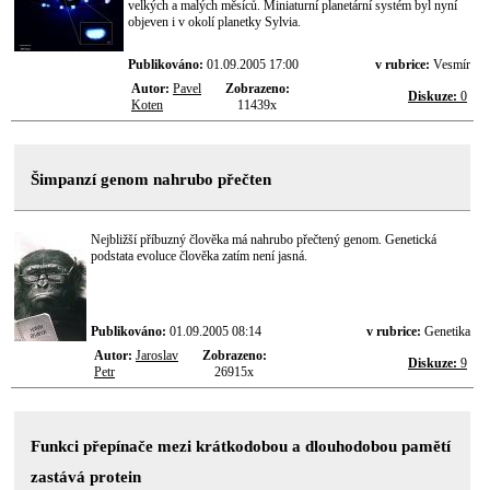
velkých a malých měsíců. Miniaturní planetární systém byl nyní
objeven i v okolí planetky Sylvia.
Publikováno:
01.09.2005 17:00
v rubrice:
Vesmír
Autor:
Pavel
Zobrazeno:
Diskuze:
0
Koten
11439x
Šimpanzí genom nahrubo přečten
Nejbližší příbuzný člověka má nahrubo přečtený genom. Genetická
podstata evoluce člověka zatím není jasná.
Publikováno:
01.09.2005 08:14
v rubrice:
Genetika
Autor:
Jaroslav
Zobrazeno:
Diskuze:
9
Petr
26915x
Funkci přepínače mezi krátkodobou a dlouhodobou pamětí
zastává protein