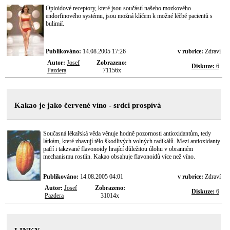
Opioidové receptory, které jsou součástí našeho mozkového
endorfinového systému, jsou možná klíčem k možné léčbě pacientů s
bulimií.
Publikováno:
14.08.2005 17:26
v rubrice:
Zdraví
Autor:
Josef
Zobrazeno:
Diskuze:
6
Pazdera
71156x
Kakao je jako červené víno - srdci prospívá
Současná lékařská věda věnuje hodně pozornosti antioxidantům, tedy
látkám, které zbavují tělo škodlivých volných radikálů. Mezi antioxidanty
patří i takzvané flavonoidy hrající důležitou úlohu v obranném
mechanismu rostlin. Kakao obsahuje flavonoidů více než víno.
Publikováno:
14.08.2005 04:01
v rubrice:
Zdraví
Autor:
Josef
Zobrazeno:
Diskuze:
6
Pazdera
31014x