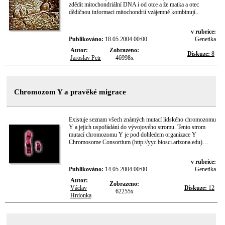
zdědit mitochondriální DNA i od otce a že matka a otec
dědičnou informaci mitochondrií vzájemně kombinují..
v rubrice:
Publikováno:
18.05.2004 00:00
Genetika
Autor:
Zobrazeno:
Diskuze:
8
Jaroslav Petr
46998x
Chromozom Y a pravěké migrace
Existuje seznam všech známých mutací lidského chromozomu
Y a jejich uspořádání do vývojového stromu. Tento strom
mutací chromozomu Y je pod dohledem organizace Y
Chromosome Consortium (http://yyc.biosci.arizona.edu)…
v rubrice:
Publikováno:
14.05.2004 00:00
Genetika
Autor:
Zobrazeno:
Václav
Diskuze:
12
62255x
Hrdonka