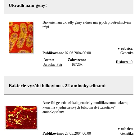
Ukradli nám geny!
Bakterie nám ukradly geny a dnes nás jejich prostřednictvím
trápí.
v rubrice:
Publikováno:
02.06.2004 00:00
Genetika
Autor:
Zobrazeno:
Diskuze:
0
Jaroslav Petr
16726x
Bakterie vyrábí bílkovinu s 22 aminokyselinami
Američtí genetici získali geneticky modifikovanou bakterii,
která má v jedné ze svých bílkovin dvě „exotické“
aminokyseliny.
v rubrice:
Publikováno:
27.05.2004 00:00
Genetika