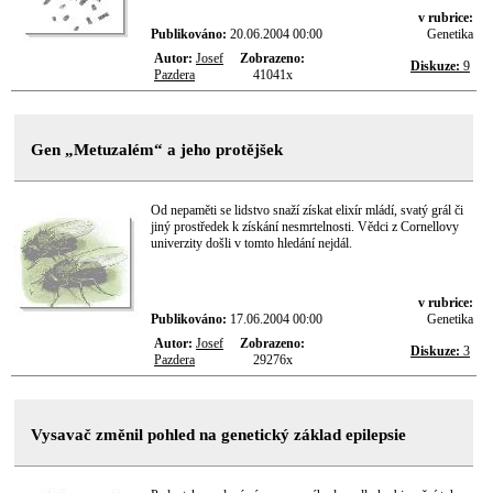
v rubrice:
Publikováno:
20.06.2004 00:00
Genetika
Autor:
Josef
Zobrazeno:
Diskuze:
9
Pazdera
41041x
Gen „Metuzalém“ a jeho protějšek
Od nepaměti se lidstvo snaží získat elixír mládí, svatý grál či
jiný prostředek k získání nesmrtelnosti. Vědci z Cornellovy
univerzity došli v tomto hledání nejdál.
v rubrice:
Publikováno:
17.06.2004 00:00
Genetika
Autor:
Josef
Zobrazeno:
Diskuze:
3
Pazdera
29276x
Vysavač změnil pohled na genetický základ epilepsie