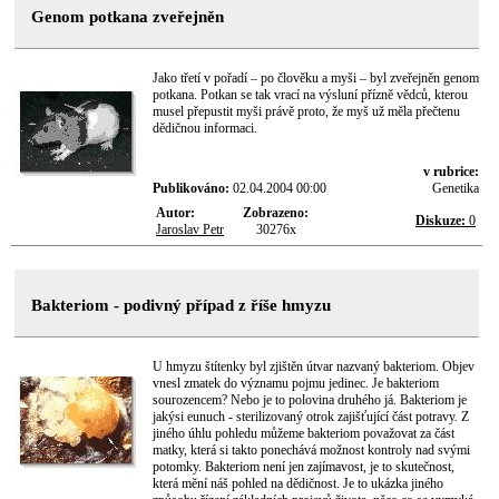
Genom potkana zveřejněn
Jako třetí v pořadí – po člověku a myši – byl zveřejněn genom
potkana. Potkan se tak vrací na výsluní přízně vědců, kterou
musel přepustit myši právě proto, že myš už měla přečtenu
dědičnou informaci.
v rubrice:
Publikováno:
02.04.2004 00:00
Genetika
Autor:
Zobrazeno:
Diskuze:
0
Jaroslav Petr
30276x
Bakteriom - podivný případ z říše hmyzu
U hmyzu štítenky byl zjištěn útvar nazvaný bakteriom. Objev
vnesl zmatek do významu pojmu jedinec. Je bakteriom
sourozencem? Nebo je to polovina druhého já. Bakteriom je
jakýsi eunuch - sterilizovaný otrok zajišťující část potravy. Z
jiného úhlu pohledu můžeme bakteriom považovat za část
matky, která si takto ponechává možnost kontroly nad svými
potomky. Bakteriom není jen zajímavost, je to skutečnost,
která mění náš pohled na dědičnost. Je to ukázka jiného