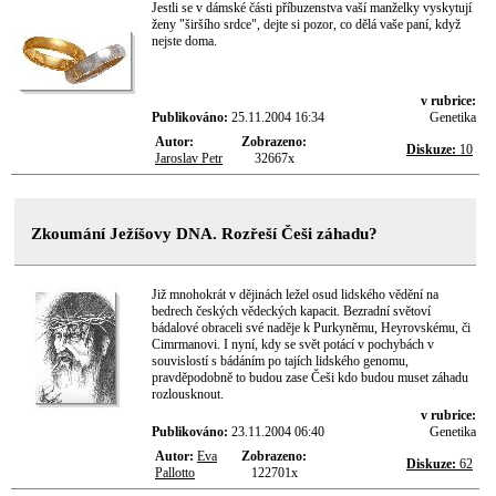
Jestli se v dámské části příbuzenstva vaší manželky vyskytují
ženy "širšího srdce", dejte si pozor, co dělá vaše paní, když
nejste doma.
v rubrice:
Publikováno:
25.11.2004 16:34
Genetika
Autor:
Zobrazeno:
Diskuze:
10
Jaroslav Petr
32667x
Zkoumání Ježíšovy DNA. Rozřeší Češi záhadu?
Již mnohokrát v dějinách ležel osud lidského vědění na
bedrech českých vědeckých kapacit. Bezradní světoví
bádalové obraceli své naděje k Purkyněmu, Heyrovskému, či
Cimrmanovi. I nyní, kdy se svět potácí v pochybách v
souvislostí s bádáním po tajích lidského genomu,
pravděpodobně to budou zase Češi kdo budou muset záhadu
rozlousknout.
v rubrice:
Publikováno:
23.11.2004 06:40
Genetika
Autor:
Eva
Zobrazeno:
Diskuze:
62
Pallotto
122701x