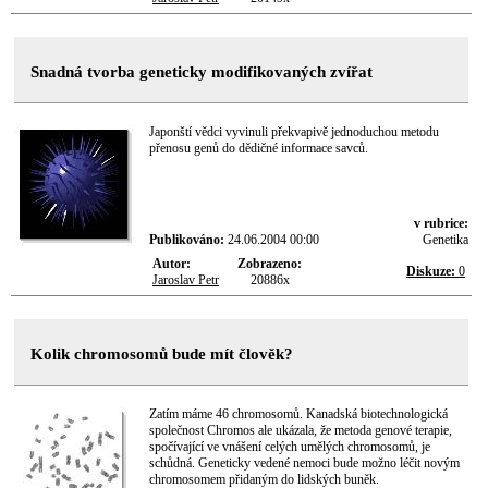
Snadná tvorba geneticky modifikovaných zvířat
Japonští vědci vyvinuli překvapivě jednoduchou metodu
přenosu genů do dědičné informace savců.
v rubrice:
Publikováno:
24.06.2004 00:00
Genetika
Autor:
Zobrazeno:
Diskuze:
0
Jaroslav Petr
20886x
Kolik chromosomů bude mít člověk?
Zatím máme 46 chromosomů. Kanadská biotechnologická
společnost Chromos ale ukázala, že metoda genové terapie,
spočívající ve vnášení celých umělých chromosomů, je
schůdná. Geneticky vedené nemoci bude možno léčit novým
chromosomem přidaným do lidských buněk.