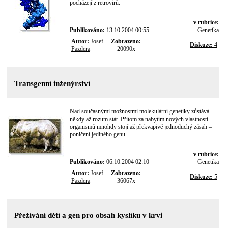
pocházejí z retrovirů.
v rubrice:
Publikováno:
13.10.2004 00:55
Genetika
Autor:
Josef
Zobrazeno:
Diskuze:
4
Pazdera
20090x
Transgenní inženýrství
Nad současnými možnostmi molekulární genetiky zůstává
někdy až rozum stát. Přitom za nabytím nových vlastností
organismů mnohdy stojí až překvapivě jednoduchý zásah –
poničení jediného genu.
v rubrice:
Publikováno:
06.10.2004 02:10
Genetika
Autor:
Josef
Zobrazeno:
Diskuze:
5
Pazdera
36067x
Přežívání dětí a gen pro obsah kyslíku v krvi