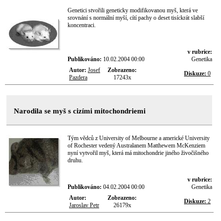
Genetici stvořili geneticky modifikovanou myš, která ve
srovnání s normální myší, cítí pachy o deset tisíckrát slabší
koncentraci.
v rubrice:
Publikováno:
10.02.2004 00:00
Genetika
Autor:
Josef
Zobrazeno:
Diskuze:
0
Pazdera
17243x
Narodila se myš s cizími mitochondriemi
Tým vědců z University of Melbourne a americké University
of Rochester vedený Australanem Matthewem McKenziem
nyní vytvořil myš, která má mitochondrie jiného živočišného
druhu.
v rubrice:
Publikováno:
04.02.2004 00:00
Genetika
Autor:
Zobrazeno:
Diskuze:
2
Jaroslav Petr
26179x