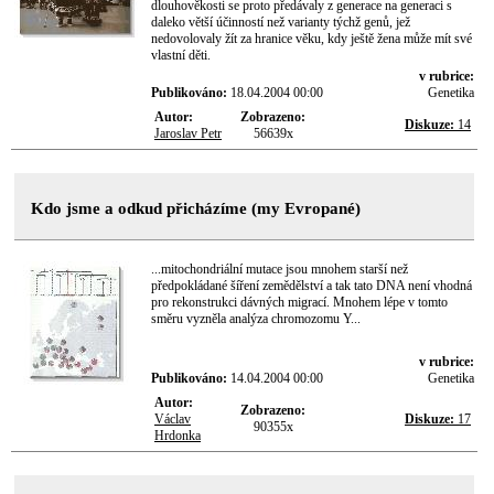
dlouhověkosti se proto předávaly z generace na generaci s
daleko větší účinností než varianty týchž genů, jež
nedovolovaly žít za hranice věku, kdy ještě žena může mít své
vlastní děti.
v rubrice:
Publikováno:
18.04.2004 00:00
Genetika
Autor:
Zobrazeno:
Diskuze:
14
Jaroslav Petr
56639x
Kdo jsme a odkud přicházíme (my Evropané)
...mitochondriální mutace jsou mnohem starší než
předpokládané šíření zemědělství a tak tato DNA není vhodná
pro rekonstrukci dávných migrací. Mnohem lépe v tomto
směru vyzněla analýza chromozomu Y...
v rubrice:
Publikováno:
14.04.2004 00:00
Genetika
Autor:
Zobrazeno:
Václav
Diskuze:
17
90355x
Hrdonka