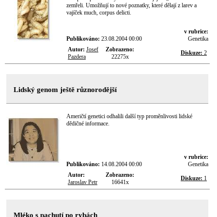
zemřeli. Umožňují to nové poznatky, které dělají z larev a
vajíček much, corpus delicti.
v rubrice:
Publikováno:
23.08.2004 00:00
Genetika
Autor:
Josef
Zobrazeno:
Diskuze:
2
Pazdera
22275x
Lidský genom ještě různorodější
Američtí genetici odhalili další typ proměnlivosti lidské
dědičné informace.
v rubrice:
Publikováno:
14.08.2004 00:00
Genetika
Autor:
Zobrazeno:
Diskuze:
1
Jaroslav Petr
16641x
Mléko s pachutí po rybách