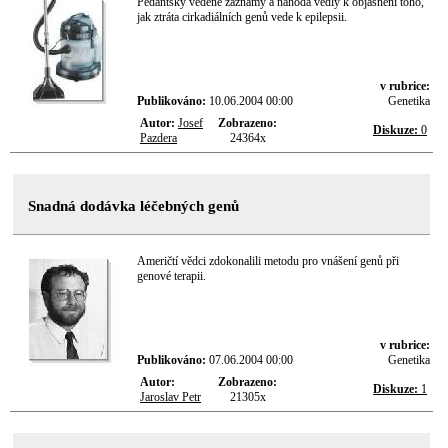
Pedantsky vedené záznamy a náhoda vedly k objasnění toho,
jak ztráta cirkadiálních genů vede k epilepsii.
v rubrice:
Publikováno:
10.06.2004 00:00
Genetika
Autor:
Josef
Zobrazeno:
Diskuze:
0
Pazdera
24364x
Snadná dodávka léčebných genů
Američtí vědci zdokonalili metodu pro vnášení genů při
genové terapii.
v rubrice:
Publikováno:
07.06.2004 00:00
Genetika
Autor:
Zobrazeno:
Diskuze:
1
Jaroslav Petr
21305x