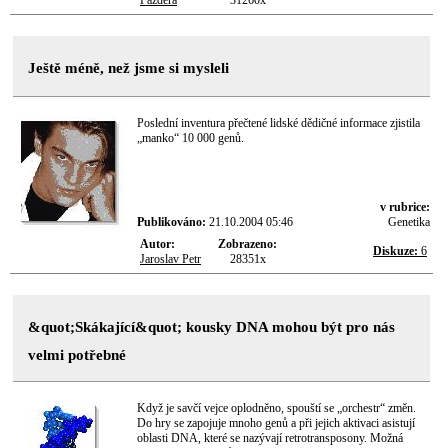
Pazdera
31260x
Ještě méně, než jsme si mysleli
Poslední inventura přečtené lidské dědičné informace zjistila
„manko“ 10 000 genů.
v rubrice:
Publikováno:
21.10.2004 05:46
Genetika
Autor:
Zobrazeno:
Diskuze:
6
Jaroslav Petr
28351x
&quot;Skákající&quot; kousky DNA mohou být pro nás
velmi potřebné
Když je savčí vejce oplodněno, spouští se „orchestr“ změn.
Do hry se zapojuje mnoho genů a při jejich aktivaci asistují
oblasti DNA, které se nazývají retrotransposony. Možná