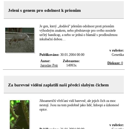
Jeleni s genem pro odolnost k prionům
Je gen, který „dodává“ jelenům odolnost proti prionům
výhodným znakem, nebo představuje pro svého nositele
určitý handicap, a nebo se jedná o blamáž s prodlouženou
inkubační dobou…
v rubrice:
Publikováno:
30.01.2004 00:00
Genetika
Autor:
Zobrazeno:
Diskuze:
0
Jaroslav Petr
14993x
Za barevné vidění zaplatili naši předci slabým čichem
Jihoameričtí vřešťani vidí barevně, ale jejich čich za moc
nestojí. Jsou na tom podobně jako lidé, lidoopi a úzkonosé
opice.
v rubrice: