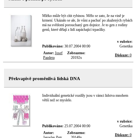
Mléko může být cítit rybinou. Mělo se zato, že na vině je
krmení. Ukázalo se ale, že vůni a pachuť po zkažených rybách
má na svědomí porouchaný gen dojnice. Je to gen z rodiny
genů, které dělají z lidí zapáchající trpaslíky.
v rubrice:
Publikováno:
30.07.2004 00:00
Genetika
Autor:
Josef
Zobrazeno:
Diskuze:
0
Pazdera
20192x
Překvapivě proměnlivá lidská DNA
Individuální genetické rozdíly jsou v rámci lidstva mnohem
větší než se myslelo.
v rubrice:
Publikováno:
25.07.2004 00:00
Genetika
Autor:
Zobrazeno:
Diskuze:
0
Jaroslav Petr
20149x