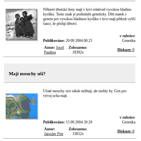
Některé tibetské ženy mají v krvi relativně vysokou hladinu
kyslíku. Tento znak je podmíněn geneticky. Děti matek s
genem pro vysokou hladinou kyslíku v krvi mají pětkrát vyšší
šanci, že přežijí dětství.
v rubrice:
Publikováno:
20.09.2004 00:25
Genetika
Autor:
Josef
Zobrazeno:
Diskuze:
0
Pazdera
18392x
Mají mouchy uši?
Ušaté mouchy sice nikde nelétají, ale mohly by. Gen pro
vývoj ucha mají.
v rubrice:
Publikováno:
15.09.2004 20:29
Genetika
Autor:
Zobrazeno:
Diskuze:
8
Jaroslav Petr
33852x