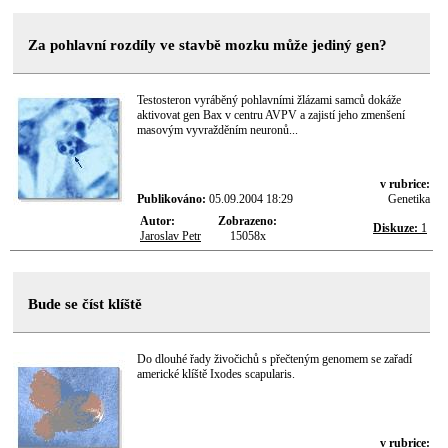
Za pohlavní rozdíly ve stavbě mozku může jediný gen?
Testosteron vyráběný pohlavními žlázami samců dokáže
aktivovat gen Bax v centru AVPV a zajistí jeho zmenšení
masovým vyvražděním neuronů...
v rubrice:
Publikováno:
05.09.2004 18:29
Genetika
Autor:
Zobrazeno:
Diskuze:
1
Jaroslav Petr
15058x
Bude se číst klíště
Do dlouhé řady živočichů s přečteným genomem se zařadí
americké klíště Ixodes scapularis.
v rubrice: