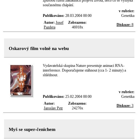
způsobu řízení základních projevů života, něco co se vymyká
současnému chápání.
v rubrice:
Publikováno:
28.03.2004 00:00
Genetika
Autor:
Josef
Zobrazeno:
Diskuze:
8
Pazdera
46918x
Oskarový film volně na webu
Vydavatelská skupina Nature presentuje animaci RNA-
interference. Doporučujeme stáhnout (cca 1- 2 minuty) a
shlédnout.
v rubrice:
Publikováno:
25.02.2004 00:00
Genetika
Autor:
Zobrazeno:
Diskuze:
3
Jaroslav Petr
24276x
Myš se super-čenichem