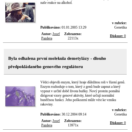
naše reakce na alkohol.
v rubrice:
Publikováno:
01.01.2005 13:29
Genetika
Autor:
Josef
Zobrazeno:
Diskuze:
0
Pazdera
22113x
Byla odhalena první molekula demetylázy - dlouho
předpokládaného genového regulátoru
Vědci objevili enzym, který hraje důležitou roli v řízení genů.
Enzym rozhoduje o tom, který z genů bude zapnut a který
vypnut v určité době života buňky. Nový protein pomáhá
dirigovat vzory genové aktivity, které určují normální
buněčnou funkci. Jeho poškození může vést ke vzniku
rakoviny.
v rubrice:
Publikováno:
30.12.2004 09:14
Genetika
Autor:
Josef
Zobrazeno:
Diskuze:
0
Pazdera
13971x