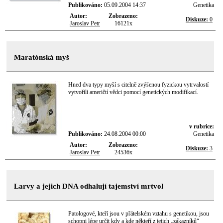
Publikováno:
05.09.2004 14:37
Genetika
Autor:
Zobrazeno:
Diskuze:
0
Jaroslav Petr
16121x
Maratónská myš
Hned dva typy myší s citelně zvýšenou fyzickou vytrvalostí
vytvořili američtí vědci pomocí genetických modifikací.
v rubrice:
Publikováno:
24.08.2004 00:00
Genetika
Autor:
Zobrazeno:
Diskuze:
3
Jaroslav Petr
24536x
Larvy a jejich DNA odhalují tajemství mrtvol
Patologové, kteří jsou v přátelském vztahu s genetikou, jsou
schopni lépe určit kdy a kde někteří z jejich „zákazníků“