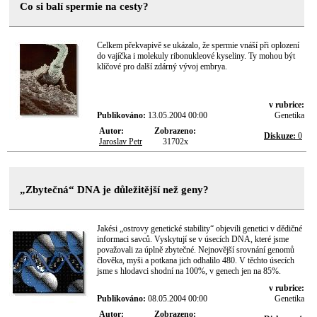
Co si balí spermie na cesty?
Celkem překvapivě se ukázalo, že spermie vnáší při oplození
do vajíčka i molekuly ribonukleové kyseliny. Ty mohou být
klíčové pro další zdárný vývoj embrya.
v rubrice:
Publikováno:
13.05.2004 00:00
Genetika
Autor:
Zobrazeno:
Diskuze:
0
Jaroslav Petr
31702x
„Zbytečná“ DNA je důležitější než geny?
Jakési „ostrovy genetické stability“ objevili genetici v dědičné
informaci savců. Vyskytují se v úsecích DNA, které jsme
považovali za úplně zbytečné. Nejnovější srovnání genomů
člověka, myši a potkana jich odhalilo 480. V těchto úsecích
jsme s hlodavci shodní na 100%, v genech jen na 85%.
v rubrice:
Publikováno:
08.05.2004 00:00
Genetika
Autor:
Zobrazeno: