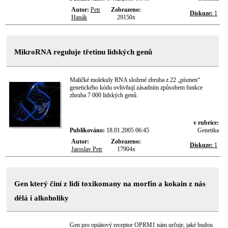
Autor:
Petr
Zobrazeno:
Diskuze:
1
Hanák
29150x
MikroRNA reguluje třetinu lidských genů
Maličké molekuly RNA složené zhruba z 22 „písmen“
genetického kódu ovlivňují zásadním způsobem funkce
zhruba 7 000 lidských genů.
v rubrice:
Publikováno:
18.01.2005 06:45
Genetika
Autor:
Zobrazeno:
Diskuze:
1
Jaroslav Petr
17904x
Gen který činí z lidí toxikomany na morfin a kokain z nás
dělá i alkoholiky
Gen pro opiátový receptor OPRM1 nám určuje, jaké budou