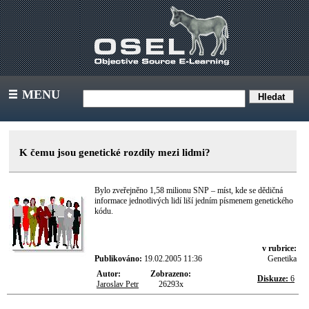
MENU
III
K čemu jsou genetické rozdíly mezi lidmi?
Bylo zveřejněno 1,58 milionu SNP – míst, kde se dědičná
informace jednotlivých lidí liší jedním písmenem genetického
kódu.
v rubrice:
Publikováno:
19.02.2005 11:36
Genetika
Autor:
Zobrazeno:
Diskuze:
6
Jaroslav Petr
26293x