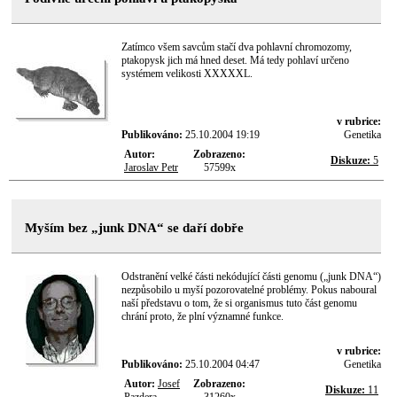
Zatímco všem savcům stačí dva pohlavní chromozomy,
ptakopysk jich má hned deset. Má tedy pohlaví určeno
systémem velikosti XXXXXL.
v rubrice:
Publikováno:
25.10.2004 19:19
Genetika
Autor:
Zobrazeno:
Diskuze:
5
Jaroslav Petr
57599x
Myším bez „junk DNA“ se daří dobře
Odstranění velké části nekódující části genomu („junk DNA“)
nezpůsobilo u myší pozorovatelné problémy. Pokus naboural
naší představu o tom, že si organismus tuto část genomu
chrání proto, že plní významné funkce.
v rubrice:
Publikováno:
25.10.2004 04:47
Genetika
Autor:
Josef
Zobrazeno:
Diskuze:
11