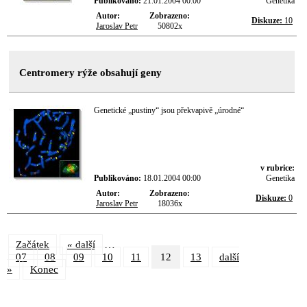
Publikováno:
21.01.2004 00:00
Genetika
Autor:
Zobrazeno:
Diskuze:
10
Jaroslav Petr
50802x
Centromery rýže obsahují geny
Genetické „pustiny“ jsou překvapivě „úrodné“
v rubrice:
Publikováno:
18.01.2004 00:00
Genetika
Autor:
Zobrazeno:
Diskuze:
0
Jaroslav Petr
18036x
…
Začátek
« další
07
08
09
10
11
12
13
další
»
Konec