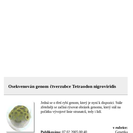
Osekvenován genom čtverzubce Tetraodon nigroviridis
Jedná se o třetí rybí genom, který je nyní k dispozici. Stále
zřetelněji se začíná rýsovat obrázek genomu, který stál na
počátku vývojové linie strunatců, tedy i lidí.
v rubrice:
Publikováno:
07.02.2005 00:40
Genetika