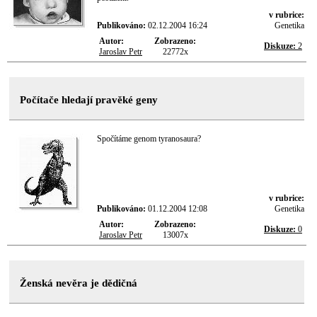
v rubrice:
Publikováno:
02.12.2004 16:24
Genetika
Autor:
Zobrazeno:
Diskuze:
2
Jaroslav Petr
22772x
Počítače hledají pravěké geny
Spočítáme genom tyranosaura?
v rubrice:
Publikováno:
01.12.2004 12:08
Genetika
Autor:
Zobrazeno:
Diskuze:
0
Jaroslav Petr
13007x
Ženská nevěra je dědičná