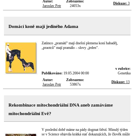
Autor:
Zobrazeno:
Diskuze:
3
Jaroslav Petr
24053x
Domácí koně mají jediného Adama
Zatímco „pramátí“ mají dnešní plemena koní habaděj,
„praotců“ mají pramálo – slovy „jeden“.
v rubrice:
Publikováno:
19.05.2004 00:00
Genetika
Autor:
Zobrazeno:
Diskuze:
13
Jaroslav Petr
53867x
Rekombinace mitochondriální DNA aneb zamáváme
mitochondriální Evě?
V poslední době máme na pády dogmat štěstí. Minulý týden
se v Science objevila krátká stať dokazujících, že člověk může