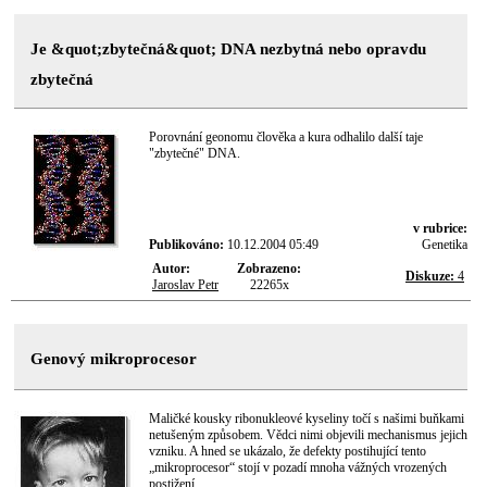
Je &quot;zbytečná&quot; DNA nezbytná nebo opravdu
zbytečná
Porovnání geonomu člověka a kura odhalilo další taje
"zbytečné" DNA.
v rubrice:
Publikováno:
10.12.2004 05:49
Genetika
Autor:
Zobrazeno:
Diskuze:
4
Jaroslav Petr
22265x
Genový mikroprocesor
Maličké kousky ribonukleové kyseliny točí s našimi buňkami
netušeným způsobem. Vědci nimi objevili mechanismus jejich
vzniku. A hned se ukázalo, že defekty postihující tento
„mikroprocesor“ stojí v pozadí mnoha vážných vrozených
postižení.