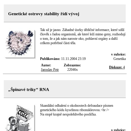
Genetické ostrovy stability řídí vývoj
Tak už je jasno. Záhadné úseky dědičné informace, které sdílí
člověk s řadou organismů, ale které leží mimo geny, rozhodují
o tom, že a jak nám naroste oko, pohlavní orgány a další
celkem potřebné části těla.
v rubrice:
Publikováno:
11.11.2004 23:19
Genetika
Autor:
Zobrazeno:
Diskuze:
4
Jaroslav Petr
22046x
„Špinavé triky“ RNA
Skandální odhalení o okolnostech defraudace písmen
genetického kódu kyselinou ribonukleovou.<br />
Na stopě krajně nespolehlivého poslíčka.
v rubrice: