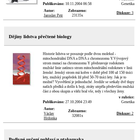
Publikováno:
10.11.2004 06:58
Genetika
Autor:
Zobrazeno:
Diskuze:
3
Jaroslav Petr
23135x
Dějiny lidstva přečtené biology
Historie lidstva se posuzuje podle dvou molekul -
mitochondriální DNA a DNA z chromozomu Y.Vývojový
strom mutací na chromozomu Y představuje rodokmen
mužské linie zatímco strom mitochondriální rodokmen v linii
ženské. ženský strom má kořen v době před 100 až 150 tisíci
lety, mužský prapředek žil před 50-70 tisíci lety. Jak je to
možné? Vysvětlení je jednoduché. Jestliže se setkaly dvě tlupy
našich předků a došlo k boji, ztráty utrpěla především mužská
část z obou skupin a vítěz bral vše, tedy i všechny ženy.
v rubrice:
Publikováno:
27.10.2004 23:49
Genetika
Autor:
Zobrazeno:
Václav
Diskuze:
2
32081x
Hrdonka
Podivné určení pohlaví u ptakopyska