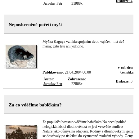
Diskuze:
4
Jaroslav Petr
31988x
Neposkvrněné početí myši
Myška Kaguya vznikla spojením dvou vajíček - má dvě
mámy, zato tátu ani jednoho.
v rubrice:
Publikováno:
21.04.2004 00:00
Genetika
Autor:
Zobrazeno:
Diskuze:
3
Jaroslav Petr
22868x
Za co vděčíme babičkám?
Za populační vzestup vděčíme babičkám.Na první pohled
nelogická lidská dlouhověkost se jeví ve světle studie z
Nature jako důmyslná adaptace. Rodiny s dlouhověkými geny
se dostávaly po tisíciletí do významné evoluční výhody. Geny