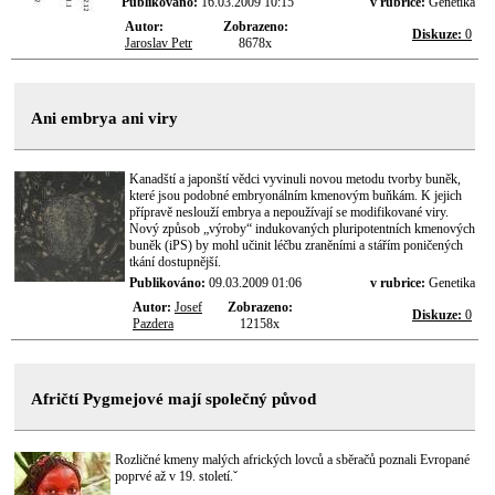
Publikováno:
16.03.2009 10:15
v rubrice:
Genetika
Autor:
Zobrazeno:
Diskuze:
0
Jaroslav Petr
8678x
Ani embrya ani viry
Kanadští a japonští vědci vyvinuli novou metodu tvorby buněk,
které jsou podobné embryonálním kmenovým buňkám. K jejich
přípravě neslouží embrya a nepoužívají se modifikované viry.
Nový způsob „výroby“ indukovaných pluripotentních kmenových
buněk (iPS) by mohl učinit léčbu zraněními a stářím poničených
tkání dostupnější.
Publikováno:
09.03.2009 01:06
v rubrice:
Genetika
Autor:
Josef
Zobrazeno:
Diskuze:
0
Pazdera
12158x
Afričtí Pygmejové mají společný původ
Rozličné kmeny malých afrických lovců a sběračů poznali Evropané
poprvé až v 19. století.ˇ