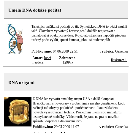
Umělá DNA dokáže počítat
Tanečníci valčíku si počítají do tří. Syntetickou DNA to vědci naučili
také. Člověkem vytvořený řetězec genů dokáže registrovat a
pamatovat si opakující se děje. Když tato struktura napočítá předem
určený počet cyklů, spustí činnost, jakou si budeme přát.
Publikováno:
04.06.2009 22:51
v rubrice:
Genetika
Autor:
Josef
Zobrazeno:
Diskuze:
1
Pazdera
12997x
DNA origami
Z DNA lze vytvořit smajlíky, mapu USA a další hlouposti.
Hračičkování s novotvary vyrobenými z našeho genetického kódu
začínají mít obrysy praktické upotřebitelnosti. Jsou základem
nových vyšetřovacích technik. Posledním hitem jsou miniaturní
uzamykatelné krabičky. Vědci tvrdí, že jsme na prahu nového
způsobu dopravy a dávkování léčiv.ˇ
Publikováno:
29.05.2009 11:07
v rubrice:
Genetika