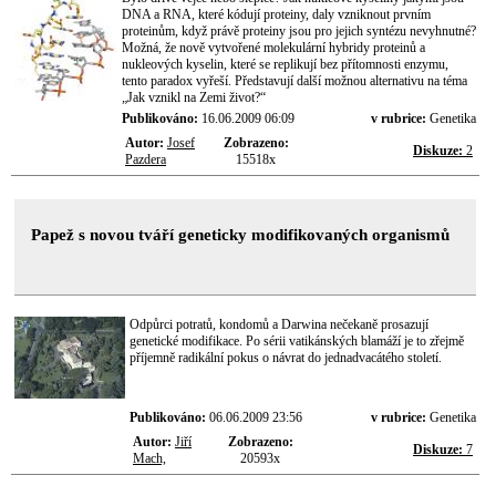
DNA a RNA, které kódují proteiny, daly vzniknout prvním
proteinům, když právě proteiny jsou pro jejich syntézu nevyhnutné?
Možná, že nově vytvořené molekulární hybridy proteinů a
nukleových kyselin, které se replikují bez přítomnosti enzymu,
tento paradox vyřeší. Představují další možnou alternativu na téma
„Jak vznikl na Zemi život?“
Publikováno:
16.06.2009 06:09
v rubrice:
Genetika
Autor:
Josef
Zobrazeno:
Diskuze:
2
Pazdera
15518x
Papež s novou tváří geneticky modifikovaných organismů
Odpůrci potratů, kondomů a Darwina nečekaně prosazují
genetické modifikace. Po sérii vatikánských blamáží je to zřejmě
příjemně radikální pokus o návrat do jednadvacátého století.
Publikováno:
06.06.2009 23:56
v rubrice:
Genetika
Autor:
Jiří
Zobrazeno:
Diskuze:
7
Mach,
20593x