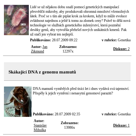
Lidé se už nějakou dobu snaží pomocí genetických manipulací
přesvědčit mikroby, aby produkovali ohromná množství všemožných
látek. Proč se s tím ale piplat krok za krokem, když to může evoluce
zvládnout najednou a ještě k tomu za zlomek ceny? Právě to dělá nová
technologie ve službách genetického inženýrství, která pozmění
desítky genů, aby vytvořila přehršel nových unikátních kmenů. Pak
už stačí jen vybrat ten nejlepší.
Publikováno:
28.07.2009 09:22
v rubrice:
Genetika
Autor:
Jan
Zobrazeno:
Diskuze:
2
Zikmund
12297x
Skákající DNA z genomu mamutů
DNA mamutů vymřelých před tisíci let i dnes vydává svá tajemství.
Přispěly k jejich vymření i nenasytní genomoví paraziti?
Publikováno:
28.07.2009 02:35
v rubrice:
Genetika
Autor:
Zobrazeno:
Stanislav
Diskuze:
1
13986x
Mihulka