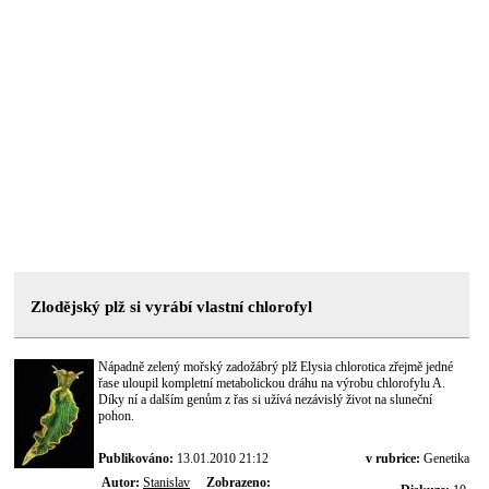
Zlodějský plž si vyrábí vlastní chlorofyl
Nápadně zelený mořský zadožábrý plž Elysia chlorotica zřejmě jedné
řase uloupil kompletní metabolickou dráhu na výrobu chlorofylu A.
Díky ní a dalším genům z řas si užívá nezávislý život na sluneční
pohon.
Publikováno:
13.01.2010 21:12
v rubrice:
Genetika
Autor:
Stanislav
Zobrazeno: