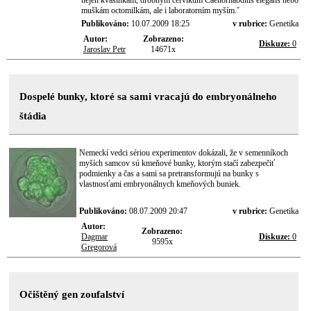
nejen kvasinkám, drobným červíkům Caenorhabditis elegans nebo
muškám octomilkám, ale i laboratorním myším.ˇ
Publikováno:
10.07.2009 18:25
v rubrice:
Genetika
Autor:
Zobrazeno:
Diskuze:
0
Jaroslav Petr
14671x
Dospelé bunky, ktoré sa sami vracajú do embryonálneho
štádia
Nemeckí vedci sériou experimentov dokázali, že v semenníkoch
myších samcov sú kmeňové bunky, ktorým stačí zabezpečiť
podmienky a čas a sami sa pretransformujú na bunky s
vlastnosťami embryonálnych kmeňových buniek.
Publikováno:
08.07.2009 20:47
v rubrice:
Genetika
Autor:
Zobrazeno:
Dagmar
Diskuze:
0
9595x
Gregorová
Očištěný gen zoufalství