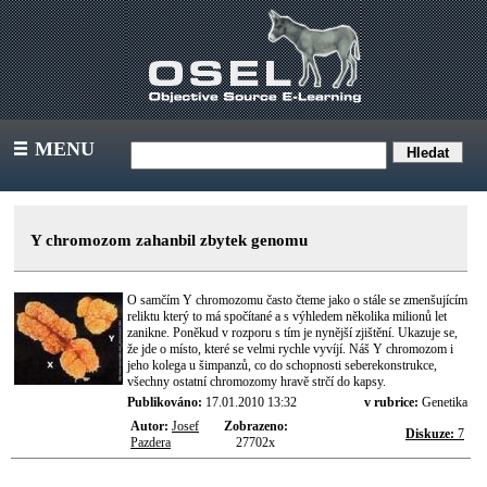
MENU
III
Y chromozom zahanbil zbytek genomu
O samčím Y chromozomu často čteme jako o stále se zmenšujícím
reliktu který to má spočítané a s výhledem několika milionů let
zanikne. Poněkud v rozporu s tím je nynější zjištění. Ukazuje se,
že jde o místo, které se velmi rychle vyvíjí. Náš Y chromozom i
jeho kolega u šimpanzů, co do schopnosti seberekonstrukce,
všechny ostatní chromozomy hravě strčí do kapsy.
Publikováno:
17.01.2010 13:32
v rubrice:
Genetika
Autor:
Josef
Zobrazeno:
Diskuze:
7
Pazdera
27702x