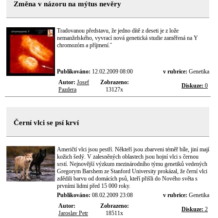
Změna v názoru na mýtus nevěry
Tradovanou představu, že jedno dítě z deseti je z lože
nemanželského, vyvrací nová genetická studie zaměřená na Y
chromozóm a příjmení.ˇ
Publikováno:
12.02.2009 08:00
v rubrice:
Genetika
Autor:
Josef
Zobrazeno:
Diskuze:
0
Pazdera
13127x
Černí vlci se psí krví
Američtí vlci jsou pestří. Někteří jsou zbarveni téměř bíle, jiní mají
kožich šedý. V zalesněných oblastech jsou hojní vlci s černou
srstí. Nejnovější výzkum mezinárodního týmu genetiků vedených
Gregorym Barshem ze Stanford University prokázal, že černí vlci
zdědili barvu od domácích psů, kteří přišli do Nového světa s
prvními lidmi před 15 000 roky.
Publikováno:
08.02.2009 23:08
v rubrice:
Genetika
Autor:
Zobrazeno:
Diskuze:
2
Jaroslav Petr
18511x