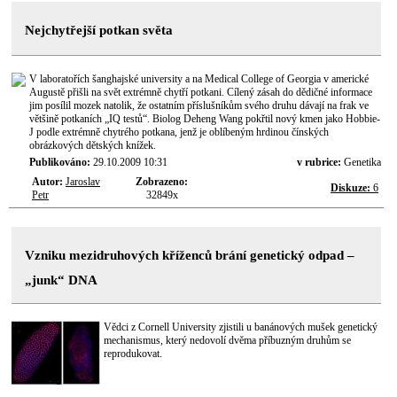
Nejchytřejší potkan světa
V laboratořích šanghajské university a na Medical College of Georgia v americké
Augustě přišli na svět extrémně chytří potkani. Cílený zásah do dědičné informace
jim posílil mozek natolik, že ostatním příslušníkům svého druhu dávají na frak ve
většině potkaních „IQ testů“. Biolog Deheng Wang pokřtil nový kmen jako Hobbie-
J podle extrémně chytrého potkana, jenž je oblíbeným hrdinou čínských
obrázkových dětských knížek.
Publikováno:
29.10.2009 10:31
v rubrice:
Genetika
Autor:
Jaroslav
Zobrazeno:
Diskuze:
6
Petr
32849x
Vzniku mezidruhových kříženců brání genetický odpad –
„junk“ DNA
Vědci z Cornell University zjistili u banánových mušek genetický
mechanismus, který nedovolí dvěma příbuzným druhům se
reprodukovat.