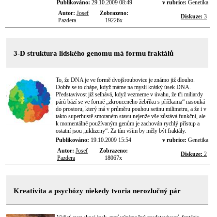
Publikováno:
29.10.2009 08:49
v rubrice:
Genetika
Autor:
Josef
Zobrazeno:
Diskuze:
3
Pazdera
19226x
3-D struktura lidského genomu má formu fraktálů
To, že DNA je ve formě dvojšroubovice je známo již dlouho.
Dobře se to chápe, když máme na mysli krátký úsek DNA.
Představivost již selhává, když vezmeme v úvahu, že tři miliardy
párů bází se ve formě „zkrouceného žebříku s příčkama“ nasouká
do prostoru, který má v průměru pouhou setinu milimetru, a že i v
takto superhustě smotaném stavu nejenže vše zůstává funkční, ale
k momentálně používaným genům je zachován rychlý přístup a
ostatní jsou „uklizeny“. Za tím vším by měly být fraktály.
Publikováno:
19.10.2009 15:54
v rubrice:
Genetika
Autor:
Josef
Zobrazeno:
Diskuze:
2
Pazdera
18067x
Kreativita a psychózy niekedy tvoria nerozlučný pár