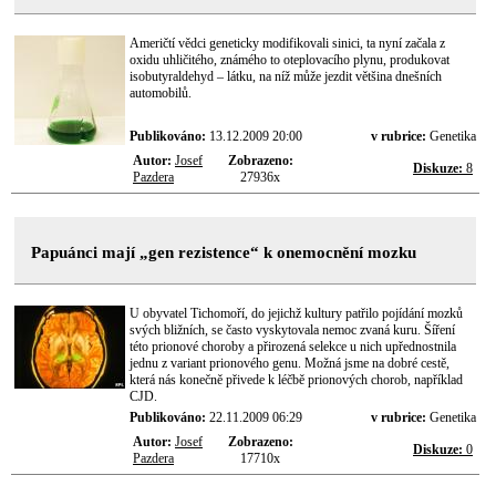
Američtí vědci geneticky modifikovali sinici, ta nyní začala z
oxidu uhličitého, známého to oteplovacího plynu, produkovat
isobutyraldehyd – látku, na níž může jezdit většina dnešních
automobilů.
Publikováno:
13.12.2009 20:00
v rubrice:
Genetika
Autor:
Josef
Zobrazeno:
Diskuze:
8
Pazdera
27936x
Papuánci mají „gen rezistence“ k onemocnění mozku
U obyvatel Tichomoří, do jejichž kultury patřilo pojídání mozků
svých bližních, se často vyskytovala nemoc zvaná kuru. Šíření
této prionové choroby a přirozená selekce u nich upřednostnila
jednu z variant prionového genu. Možná jsme na dobré cestě,
která nás konečně přivede k léčbě prionových chorob, například
CJD.
Publikováno:
22.11.2009 06:29
v rubrice:
Genetika
Autor:
Josef
Zobrazeno:
Diskuze:
0
Pazdera
17710x