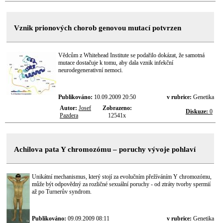
Vznik prionových chorob genovou mutací potvrzen
Vědcům z Whitehead Institute se podařilo dokázat, že samotná
mutace dostačuje k tomu, aby dala vznik infekční
neurodegenerativní nemoci.
Publikováno:
10.09.2009 20:50
v rubrice:
Genetika
Autor:
Josef
Zobrazeno:
Diskuze:
0
Pazdera
12541x
Achilova pata Y chromozómu – poruchy vývoje pohlaví
Unikátní mechanismus, který stojí za evolučním přežíváním Y chromozómu,
může být odpovědný za rozličné sexuální poruchy - od ztráty tvorby spermií
až po Turnerův syndrom.
Publikováno:
09.09.2009 08:11
v rubrice:
Genetika