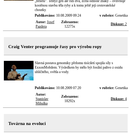
„brnění“. Tentýž gen ale řídí dva, zcela odlišné znaky – ovlivňuje
kostěnou stavbu těla ryby a k tomu ještě její cestovatelské
choutky.
Publikováno:
10.08.2009 09:24
v rubrice:
Genetika
Autor:
Josef
Zobrazeno:
Diskuze:
2
Pazdera
12275x
Craig Venter programuje řasy pro výrobu ropy
Slavná postava genomiky přelomu tisíciletí spojila síly s
ExxonMobilem. Výsledkem by mělo být fosilní palivo z oxidu
uhličitého, světla a vody.
Publikováno:
10.08.2009 07:20
v rubrice:
Genetika
Autor:
Zobrazeno:
Stanislav
Diskuze:
4
18292x
Mihulka
Továrna na evoluci