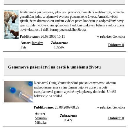
Krátkonohá psí plemena, jako jsou jezevčíci, basseti či welsh-corgi, odhalila
genetikům jedno z tajemství evoluce pozemského života. Američtí vědci
zjistili, že za dramatickou změnu v délce psích končetin je zodpovědný nový
gen vzniklý neobvyklým způsobem. Podobně získávají během evoluce zcela
nové vlastnosti i další formy pozemského života.
Publikováno:
26.08.2009 15:11
v rubrice:
Genetika
Autor:
Jaroslav
Zobrazeno:
Diskuze:
0
Petr
10959x
Genomové pašeráctví na cestě k umělému životu
Neúnavný Craig Venter úspěšně přelstil enzymovou obranu
mykoplazmat a se svým týmem nejprve upravil a poté
transplantoval genom z jedné mykoplazmy do druhé. Umělá
bakterie je na dohled.
Publikováno:
23.08.2009 08:29
v rubrice:
Genetika
Autor:
Zobrazeno:
Stanislav
Diskuze:
0
9042x
Mihulka