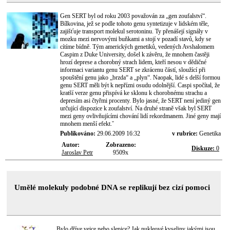
Gen SERT byl od roku 2003 považován za „gen zoufalství“.
Bílkovina, jež se podle tohoto genu syntetizuje v lidském těle,
zajišťuje transport molekul serotoninu. Ty přenášejí signály v
mozku mezi nervovými buňkami a stojí v pozadí stavů, kdy se
cítíme bídně. Tým amerických genetiků, vedených Avshalomem
Caspim z Duke University, došel k závěru, že mnohem častěji
hrozí deprese a chorobný strach lidem, kteří nesou v dědičné
informaci variantu genu SERT se zkrácenu částí, sloužící při
spouštění genu jako „brzda“ a „plyn“. Naopak, lidé s delší formou
genu SERT měli být k nepřízni osudu odolnější. Caspi spočítal, že
kratší verze genu přispívá ke sklonu k chorobnému strachu a
depresím asi čtyřmi procenty. Bylo jasné, že SERT není jediný gen
určující dispozice k zoufalství. Na druhé straně však byl SERT
mezi geny ovlivňujícími chování lidí rekordmanem. Jiné geny mají
mnohem menší efekt.ˇ
Publikováno:
29.06.2009 16:32
v rubrice:
Genetika
Autor:
Zobrazeno:
Diskuze:
0
Jaroslav Petr
9509x
Umělé molekuly podobné DNA se replikují bez cizí pomoci
Bylo dříve vejce nebo slepice? Jak nukleové kyseliny jakými jsou