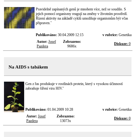
Pravidelně zapínaných genů je mnohem více, než se soudilo. S
jejich pomocí organismy reagují na změny v životním prostředí.
Řízení aktivity na základě cyklů umožňuje organismům být včas
připraven.ˇ
Publikováno:
30.04.2009 12:15
v rubrice:
Genetika
Autor:
Josef
Zobrazeno:
Diskuze:
0
Pazdera
9686x
Na AIDS s tabákem
Gen z řas produkuje v rostlinách protein, který s vysokou účinností
zabraňuje šíření viru HIV.ˇ
Publikováno:
01.04.2009 10:28
v rubrice:
Genetika
Autor:
Josef
Zobrazeno:
Diskuze:
0
Pazdera
13073x