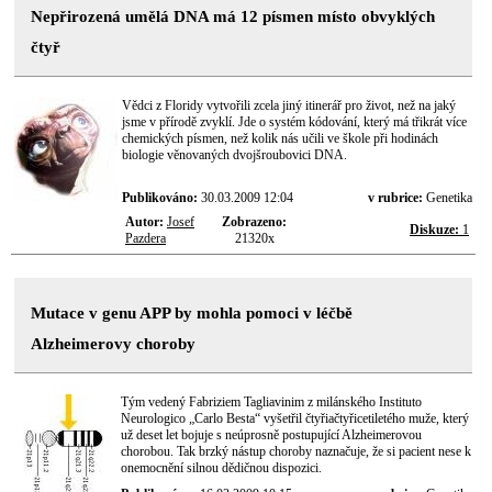
Nepřirozená umělá DNA má 12 písmen místo obvyklých
čtyř
Vědci z Floridy vytvořili zcela jiný itinerář pro život, než na jaký
jsme v přírodě zvyklí. Jde o systém kódování, který má třikrát více
chemických písmen, než kolik nás učili ve škole při hodinách
biologie věnovaných dvojšroubovici DNA.
Publikováno:
30.03.2009 12:04
v rubrice:
Genetika
Autor:
Josef
Zobrazeno:
Diskuze:
1
Pazdera
21320x
Mutace v genu APP by mohla pomoci v léčbě
Alzheimerovy choroby
Tým vedený Fabriziem Tagliavinim z milánského Instituto
Neurologico „Carlo Besta“ vyšetřil čtyřiačtyřicetiletého muže, který
už deset let bojuje s neúprosně postupující Alzheimerovou
chorobou. Tak brzký nástup choroby naznačuje, že si pacient nese k
onemocnění silnou dědičnou dispozici.