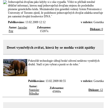
Jednovaječná dvojčata jako kdyby si z oka vypadla. Vědci to přičítali totožné
dědičné informaci, kterou mají jednovaječná dvojčata stejnou do posledního
písmene genetického kódu. Mezinárodní tým genetiků vedený Artem Petronisem z
University of Toronto zjistil, že podobnost jednovaječných dvojčat zdaleka neurčuje
jen samotná dvojitá šroubovice DNA.ˇ
Publikováno:
13.02.2009 12:12
v rubrice:
Genetika
Autor:
Jaroslav
Zobrazeno:
Diskuze:
0
Petr
15207x
Deset vymřelých zvířat, která by se mohla vrátit zpátky
Pokročilé technologie slibují brzké oživení nedávno vymřelých
druhů. Stačí si jen vybrat a pustit se do toho.ˇ
Publikováno:
13.02.2009 00:55
v rubrice:
Genetika
Autor:
Zobrazeno:
Stanislav
Diskuze:
12
45060x
Mihulka