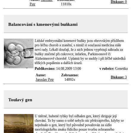
Diskuze:
0
Petr
11810x
Balancování s kmenovými buňkami
Lidské embryonální kmenové buňky jsou obrovským příslibem
pro léčbu chorob a zranění, s nimiž si současná medicína stále
neví rady. Lékaři doufají, že z nich jednou vypěstují náhradu za
buňky zničené při cukrovce, infarktu, Parkinsonově či
Alzheimerově chorobě. Uplatnit by se mohly i při léčbě následků
těžkých popálenin a dalších úrazů.
Publikováno:
14.08.2009 13:00
v rubrice:
Genetika
Autor:
Zobrazeno:
Diskuze:
3
Jaroslav Petr
14892x
Toulavý gen
U titěrné, hubené rybky byl odhalen gen, který diriguje její
chování. To by samo o sobě nebylo nic překvapivého, kdyby se
nejednalo o gen, který byl původně považován za sídlo
morfologického znaku řídícího pouze tvorbu ochranného