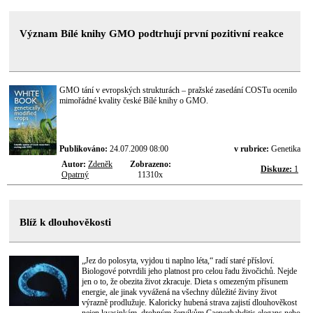
Význam Bílé knihy GMO podtrhují první pozitivní reakce
GMO tání v evropských strukturách – pražské zasedání COSTu ocenilo
mimořádné kvality české Bílé knihy o GMO.
Publikováno:
24.07.2009 08:00
v rubrice:
Genetika
Autor:
Zdeněk
Zobrazeno:
Diskuze:
1
Opatrný
11310x
Blíž k dlouhověkosti
„Jez do polosyta, vyjdou ti naplno léta,“ radí staré přísloví.
Biologové potvrdili jeho platnost pro celou řadu živočichů. Nejde
jen o to, že obezita život zkracuje. Dieta s omezeným přísunem
energie, ale jinak vyvážená na všechny důležité živiny život
výrazně prodlužuje. Kaloricky hubená strava zajistí dlouhověkost