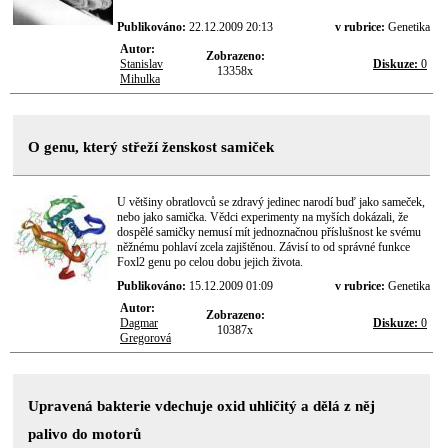
Publikováno:
22.12.2009 20:13
v rubrice:
Genetika
Autor:
Zobrazeno:
Stanislav
Diskuze:
0
13358x
Mihulka
O genu, který střeží ženskost samiček
U většiny obratlovců se zdravý jedinec narodí buď jako sameček,
nebo jako samička. Vědci experimenty na myších dokázali, že
dospělé samičky nemusí mít jednoznačnou příslušnost ke svému
něžnému pohlaví zcela zajištěnou. Závisí to od správné funkce
Foxl2 genu po celou dobu jejich života.
Publikováno:
15.12.2009 01:09
v rubrice:
Genetika
Autor:
Zobrazeno:
Dagmar
Diskuze:
0
10387x
Gregorová
Upravená bakterie vdechuje oxid uhličitý a dělá z něj
palivo do motorů