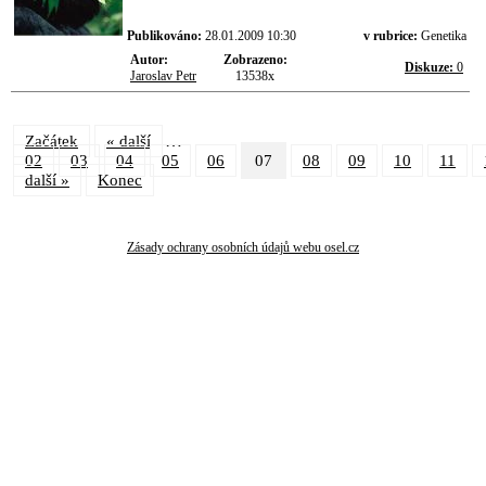
Publikováno:
28.01.2009 10:30
v rubrice:
Genetika
Autor:
Zobrazeno:
Diskuze:
0
Jaroslav Petr
13538x
…
Začátek
« další
02
03
04
05
06
07
08
09
10
11
další »
Konec
Zásady ochrany osobních údajů webu osel.cz