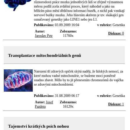
různorodosti práce mozku jednotlivých lidí se zřejmě významnou
měrou podílí zcela zvláštní proces, který náhodně a jako na
běžícím pásu mění dědičnou informaci buněk, z nichž pak vznikají
nervové buňky mozku. Jeho hlavním aktérem je tzv. skákající gen
označovaný genetiky jako LINE1 nebo jen L1.
Publikováno:
03.09.2009 16:04
v rubrice:
Genetika
Autor:
Zobrazeno:
Diskuze:
0
Jaroslav Petr
11760x
Transplantace mitochondriálních genů
Narození tří zdravých opiček skýtá naději, že lidských nemocí, za
které mohou vadné mitochondrie, se budeme moci poměrně
snadno zbavit. Mělo by to jít přenesením chromozómů do vajíčka
se zdravými mitochondriemi.
Publikováno:
31.08.2009 06:17
v rubrice:
Genetika
Autor:
Josef
Zobrazeno:
Diskuze:
1
Pazdera
16129x
Tajemství krátkých psích nohou