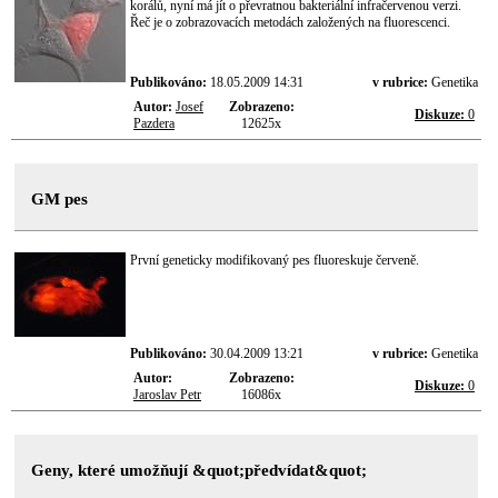
korálů, nyní má jít o převratnou bakteriální infračervenou verzi.
Řeč je o zobrazovacích metodách založených na fluorescenci.
Publikováno:
18.05.2009 14:31
v rubrice:
Genetika
Autor:
Josef
Zobrazeno:
Diskuze:
0
Pazdera
12625x
GM pes
První geneticky modifikovaný pes fluoreskuje červeně.
Publikováno:
30.04.2009 13:21
v rubrice:
Genetika
Autor:
Zobrazeno:
Diskuze:
0
Jaroslav Petr
16086x
Geny, které umožňují &quot;předvídat&quot;