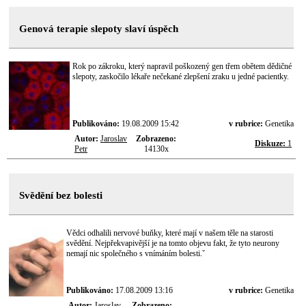
Genová terapie slepoty slaví úspěch
Rok po zákroku, který napravil poškozený gen třem obětem dědičné
slepoty, zaskočilo lékaře nečekané zlepšení zraku u jedné pacientky.
Publikováno:
19.08.2009 15:42
v rubrice:
Genetika
Autor:
Jaroslav
Zobrazeno:
Diskuze:
1
Petr
14130x
Svědění bez bolesti
Vědci odhalili nervové buňky, které mají v našem těle na starosti
svědění. Nejpřekvapivější je na tomto objevu fakt, že tyto neurony
nemají nic společného s vnímáním bolesti.ˇ
Publikováno:
17.08.2009 13:16
v rubrice:
Genetika
Autor:
Jaroslav
Zobrazeno: