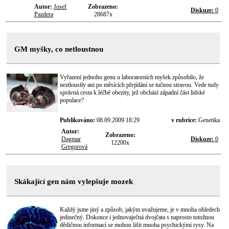
Autor:
Josef
Zobrazeno:
Diskuze:
0
Pazdera
28687x
GM myšky, co netloustnou
Vyřazení jednoho genu u laboratorních myšek způsobilo, že
neztloustly ani po měsících přejídání se tučnou stravou. Vede tudy
správná cesta k léčbě obezity, jež obchází západní část lidské
populace?
Publikováno:
08.09.2009 18:29
v rubrice:
Genetika
Autor:
Zobrazeno:
Dagmar
Diskuze:
0
12200x
Gregorová
Skákající gen nám vylepšuje mozek
Každý jsme jiný a způsob, jakým uvažujeme, je v mnoha ohledech
jedinečný. Dokonce i jednovaječná dvojčata s naprosto totožnou
dědičnou informací se mohou lišit mnoha psychickými rysy. Na