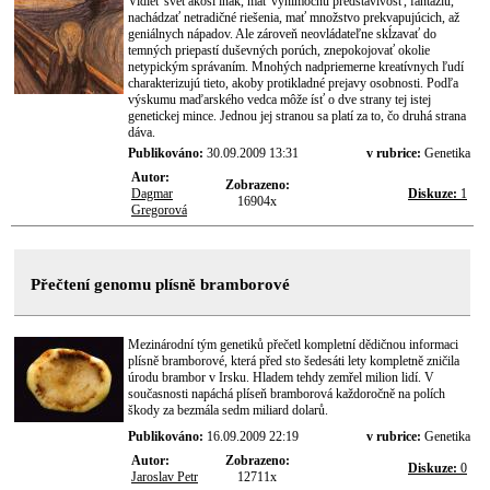
Vidieť svet akosi inak, mať výnimočnú predstavivosť, fantáziu,
nachádzať netradičné riešenia, mať množstvo prekvapujúcich, až
geniálnych nápadov. Ale zároveň neovládateľne skĺzavať do
temných priepastí duševných porúch, znepokojovať okolie
netypickým správaním. Mnohých nadpriemerne kreatívnych ľudí
charakterizujú tieto, akoby protikladné prejavy osobnosti. Podľa
výskumu maďarského vedca môže ísť o dve strany tej istej
genetickej mince. Jednou jej stranou sa platí za to, čo druhá strana
dáva.
Publikováno:
30.09.2009 13:31
v rubrice:
Genetika
Autor:
Zobrazeno:
Dagmar
Diskuze:
1
16904x
Gregorová
Přečtení genomu plísně bramborové
Mezinárodní tým genetiků přečetl kompletní dědičnou informaci
plísně bramborové, která před sto šedesáti lety kompletně zničila
úrodu brambor v Irsku. Hladem tehdy zemřel milion lidí. V
současnosti napáchá plíseň bramborová každoročně na polích
škody za bezmála sedm miliard dolarů.
Publikováno:
16.09.2009 22:19
v rubrice:
Genetika
Autor:
Zobrazeno:
Diskuze:
0
Jaroslav Petr
12711x