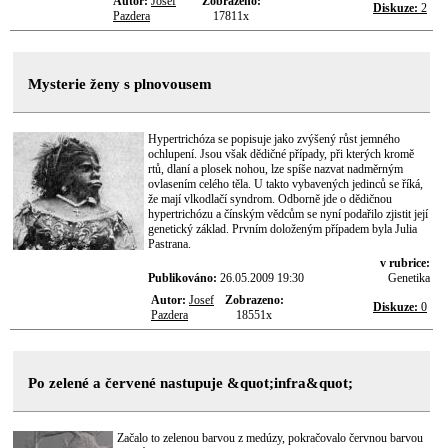
Autor:
Josef
Zobrazeno:
Diskuze:
2
Pazdera
17811x
Mysterie ženy s plnovousem
Hypertrichóza se popisuje jako zvýšený růst jemného
ochlupení. Jsou však dědičné případy, při kterých kromě
rtů, dlaní a plosek nohou, lze spíše nazvat nadměrným
ovlasením celého těla. U takto vybavených jedinců se říká,
že mají vlkodlačí syndrom. Odborně jde o dědičnou
hypertrichózu a čínským vědcům se nyní podařilo zjistit její
genetický základ. Prvním doloženým případem byla Julia
Pastrana.
v rubrice:
Publikováno:
26.05.2009 19:30
Genetika
Autor:
Josef
Zobrazeno:
Diskuze:
0
Pazdera
18551x
Po zelené a červené nastupuje &quot;infra&quot;
Začalo to zelenou barvou z medúzy, pokračovalo červnou barvou