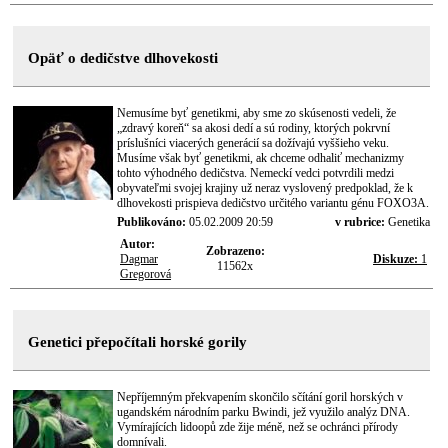
Opäť o dedičstve dlhovekosti
Nemusíme byť genetikmi, aby sme zo skúsenosti vedeli, že
„zdravý koreň“ sa akosi dedí a sú rodiny, ktorých pokrvní
príslušníci viacerých generácií sa dožívajú vyššieho veku.
Musíme však byť genetikmi, ak chceme odhaliť mechanizmy
tohto výhodného dedičstva. Nemeckí vedci potvrdili medzi
obyvateľmi svojej krajiny už neraz vyslovený predpoklad, že k
dlhovekosti prispieva dedičstvo určitého variantu génu FOXO3A.
Publikováno:
05.02.2009 20:59
v rubrice:
Genetika
Autor:
Zobrazeno:
Dagmar
Diskuze:
1
11562x
Gregorová
Genetici přepočítali horské gorily
Nepříjemným překvapením skončilo sčítání goril horských v
ugandském národním parku Bwindi, jež využilo analýz DNA.
Vymírajících lidoopů zde žije méně, než se ochránci přírody
domnívali.