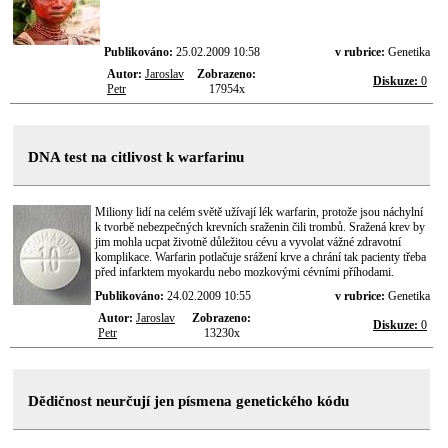
Publikováno:
25.02.2009 10:58
v rubrice:
Genetika
Autor:
Jaroslav
Zobrazeno:
Diskuze:
0
Petr
17954x
DNA test na citlivost k warfarinu
Miliony lidí na celém světě užívají lék warfarin, protože jsou náchylní
k tvorbě nebezpečných krevních sraženin čili trombů. Sražená krev by
jim mohla ucpat životně důležitou cévu a vyvolat vážné zdravotní
komplikace. Warfarin potlačuje srážení krve a chrání tak pacienty třeba
před infarktem myokardu nebo mozkovými cévními příhodami.
Publikováno:
24.02.2009 10:55
v rubrice:
Genetika
Autor:
Jaroslav
Zobrazeno:
Diskuze:
0
Petr
13230x
Dědičnost neurčují jen písmena genetického kódu