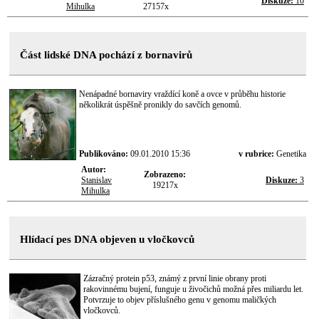
Diskuze:
10
Mihulka
27157x
Část lidské DNA pochází z bornavirů
Nenápadné bornaviry vraždící koně a ovce v průběhu historie
několikrát úspěšně pronikly do savčích genomů.
Publikováno:
09.01.2010 15:36
v rubrice:
Genetika
Autor:
Zobrazeno:
Stanislav
Diskuze:
3
19217x
Mihulka
Hlídací pes DNA objeven u vločkovců
Zázračný protein p53, známý z první linie obrany proti
rakovinnému bujení, funguje u živočichů možná přes miliardu let.
Potvrzuje to objev příslušného genu v genomu maličkých
vločkovců.