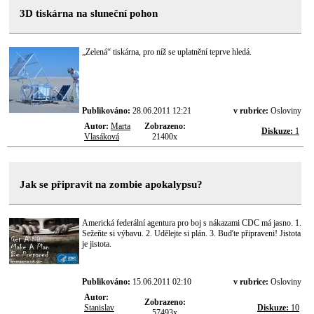
3D tiskárna na sluneční pohon
„Zelená“ tiskárna, pro níž se uplatnění teprve hledá.
Publikováno:
28.06.2011 12:21
v rubrice:
Osloviny
Autor:
Marta
Zobrazeno:
Diskuze:
1
Vlasáková
21400x
Jak se připravit na zombie apokalypsu?
Americká federální agentura pro boj s nákazami CDC má jasno. 1.
Sežeňte si výbavu. 2. Udělejte si plán. 3. Buďte připraveni! Jistota
je jistota.
Publikováno:
15.06.2011 02:10
v rubrice:
Osloviny
Autor:
Zobrazeno:
Stanislav
Diskuze:
10
57493x