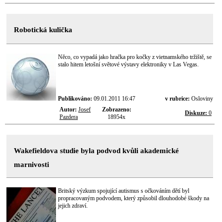
Robotická kulička
Něco, co vypadá jako hračka pro kočky z vietnamského tržiště, se
stalo hitem letošní světové výstavy elektroniky v Las Vegas.
Publikováno:
09.01.2011 16:47
v rubrice:
Osloviny
Autor:
Josef
Zobrazeno:
Diskuze:
0
Pazdera
18954x
Wakefieldova studie byla podvod kvůli akademické
marnivosti
Britský výzkum spojující autismus s očkováním dětí byl
propracovaným podvodem, který způsobil dlouhodobé škody na
jejich zdraví.