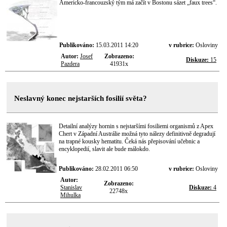
Americko-francouzský tým má začít v Bostonu sázet „faux trees“.
Publikováno:
15.03.2011 14:20
v rubrice:
Osloviny
Autor:
Josef
Zobrazeno:
Diskuze:
15
Pazdera
41931x
Neslavný konec nejstarších fosilií světa?
Detailní analýzy hornin s nejstaršími fosiliemi organismů z Apex
Chert v Západní Austrálie možná tyto nálezy definitivně degradují
na trapné kousky hematitu. Čeká nás přepisování učebnic a
encyklopedií, slavit ale bude málokdo.
Publikováno:
28.02.2011 06:50
v rubrice:
Osloviny
Autor:
Zobrazeno:
Stanislav
Diskuze:
4
22748x
Mihulka