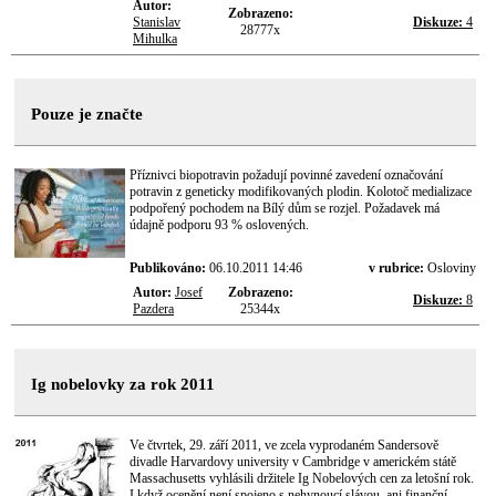
Autor:
Zobrazeno:
Stanislav
Diskuze:
4
28777x
Mihulka
Pouze je značte
Příznivci biopotravin požadují povinné zavedení označování
potravin z geneticky modifikovaných plodin. Kolotoč medializace
podpořený pochodem na Bílý dům se rozjel. Požadavek má
údajně podporu 93 % oslovených.
Publikováno:
06.10.2011 14:46
v rubrice:
Osloviny
Autor:
Josef
Zobrazeno:
Diskuze:
8
Pazdera
25344x
Ig nobelovky za rok 2011
Ve čtvrtek, 29. září 2011, ve zcela vyprodaném Sandersově
divadle Harvardovy university v Cambridge v americkém státě
Massachusetts vyhlásili držitele Ig Nobelových cen za letošní rok.
I když ocenění není spojeno s nehynoucí slávou, ani finanční