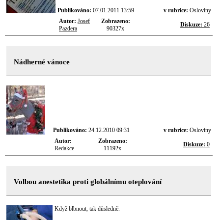
Publikováno:
07.01.2011 13:59
v rubrice:
Osloviny
Autor:
Josef
Zobrazeno:
Diskuze:
26
Pazdera
90327x
Nádherné vánoce
Publikováno:
24.12.2010 09:31
v rubrice:
Osloviny
Autor:
Zobrazeno:
Diskuze:
0
Redakce
11192x
Volbou anestetika proti globálnímu oteplování
Když blbnout, tak důsledně.