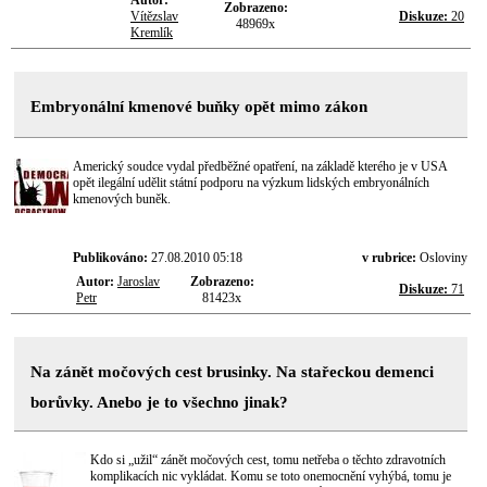
Autor:
Zobrazeno:
Vítězslav
Diskuze:
20
48969x
Kremlík
Embryonální kmenové buňky opět mimo zákon
Americký soudce vydal předběžné opatření, na základě kterého je v USA
opět ilegální udělit státní podporu na výzkum lidských embryonálních
kmenových buněk.
Publikováno:
27.08.2010 05:18
v rubrice:
Osloviny
Autor:
Jaroslav
Zobrazeno:
Diskuze:
71
Petr
81423x
Na zánět močových cest brusinky. Na stařeckou demenci
borůvky. Anebo je to všechno jinak?
Kdo si „užil“ zánět močových cest, tomu netřeba o těchto zdravotních
komplikacích nic vykládat. Komu se toto onemocnění vyhýbá, tomu je