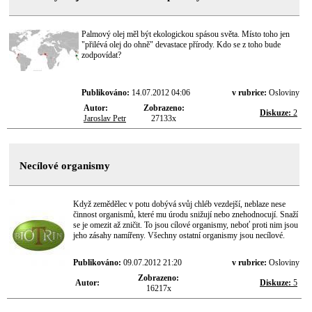
Palmový olej měl být ekologickou spásou světa. Místo toho jen
"přilévá olej do ohně" devastace přírody. Kdo se z toho bude
zodpovídat?
Publikováno:
14.07.2012 04:06
v rubrice:
Osloviny
Autor:
Zobrazeno:
Diskuze:
2
Jaroslav Petr
27133x
Necílové organismy
Když zemědělec v potu dobývá svůj chléb vezdejší, neblaze nese
činnost organismů, které mu úrodu snižují nebo znehodnocují. Snaží
se je omezit až zničit. To jsou cílové organismy, neboť proti nim jsou
jeho zásahy namířeny. Všechny ostatní organismy jsou necílové.
Publikováno:
09.07.2012 21:20
v rubrice:
Osloviny
Zobrazeno:
Autor:
Diskuze:
5
16217x