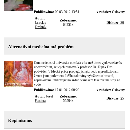
Publikováno:
09.03.2012 13:51
v rubrice:
Osloviny
Autor:
Zobrazeno:
Jaroslav
Diskuze:
36
64251x
Drobník
Alternativní medicína má problém
Connecticutská universita obeslala více než deset vydavatelství s
upozorněním, že jejich pracovník profesor Dr. Dipak Das
podváděl. Vědecké práce propagující ajurvédu a prodlužování
života jsou podvrhem. Léčba rakoviny výtažkem z hroznů,
napravování umdlévajícího srdce česnekem také zřejmě stojí na
vodě.
Publikováno:
17.01.2012 08:29
v rubrice:
Osloviny
Autor:
Josef
Zobrazeno:
Diskuze:
25
Pazdera
55594x
Kopimismus