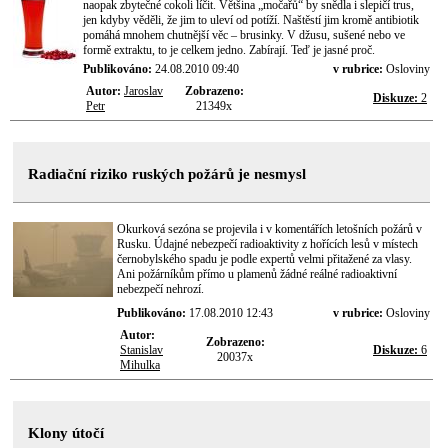
naopak zbytečné cokoli líčit. Většina „močařů“ by snědla i slepičí trus,
jen kdyby věděli, že jim to uleví od potíží. Naštěstí jim kromě antibiotik
pomáhá mnohem chutnější věc – brusinky. V džusu, sušené nebo ve
formě extraktu, to je celkem jedno. Zabírají. Teď je jasné proč.
Publikováno:
24.08.2010 09:40
v rubrice:
Osloviny
Autor:
Jaroslav
Zobrazeno:
Diskuze:
2
Petr
21349x
Radiační riziko ruských požárů je nesmysl
Okurková sezóna se projevila i v komentářích letošních požárů v
Rusku. Údajné nebezpečí radioaktivity z hořících lesů v místech
černobylského spadu je podle expertů velmi přitažené za vlasy.
Ani požárníkům přímo u plamenů žádné reálné radioaktivní
nebezpečí nehrozí.
Publikováno:
17.08.2010 12:43
v rubrice:
Osloviny
Autor:
Zobrazeno:
Stanislav
Diskuze:
6
20037x
Mihulka
Klony útočí