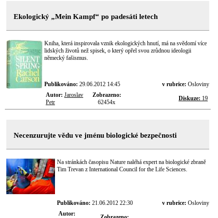
Ekologický „Mein Kampf“ po padesáti letech
Kniha, která inspirovala vznik ekologických hnutí, má na svědomí více
lidských životů než spisek, o který opřel svou zrůdnou ideologii
německý fašismus.
Publikováno:
29.06.2012 14:45
v rubrice:
Osloviny
Autor:
Jaroslav
Zobrazeno:
Diskuze:
19
Petr
62454x
Necenzurujte vědu ve jménu biologické bezpečnosti
Na stránkách časopisu Nature naléhá expert na biologické zbraně
Tim Trevan z International Council for the Life Sciences.
Publikováno:
21.06.2012 22:30
v rubrice:
Osloviny
Autor:
Zobrazeno: