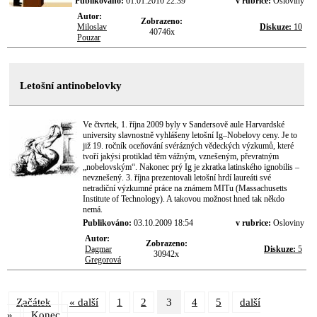
Publikováno:
01.01.2010 22:39
v rubrice:
Osloviny
Autor:
Zobrazeno:
Miloslav
Diskuze:
10
40746x
Pouzar
Letošní antinobelovky
Ve čtvrtek, 1. října 2009 byly v Sandersově aule Harvardské
university slavnostně vyhlášeny letošní Ig–Nobelovy ceny. Je to
již 19. ročník oceňování svérázných vědeckých výzkumů, které
tvoří jakýsi protiklad těm vážným, vznešeným, převratným
„nobelovským“. Nakonec prý Ig je zkratka latinského ignobilis –
nevznešený. 3. října prezentovali letošní hrdí laureáti své
netradiční výzkumné práce na známem MITu (Massachusetts
Institute of Technology). A takovou možnost hned tak někdo
nemá.
Publikováno:
03.10.2009 18:54
v rubrice:
Osloviny
Autor:
Zobrazeno:
Dagmar
Diskuze:
5
30942x
Gregorová
Začátek
« další
1
2
3
4
5
další
»
Konec