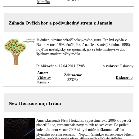
Mihulka
Záhada Ovčích hor a podivuhodný strom z Jamalu
Je duben, slavíme výročí hokejkového grafu. Ten byl vydán v
Nature v roce 1998 téměř přesně na Den Země (23.dubna 1998).
Pojďme nostalgicky zavzpomínat, jak se toto mistrovské dílo
špičkové moderní vědy rodilo.
Publikováno:
17.04.2011 22:05
v rubrice:
Osloviny
Autor:
Zobrazeno:
Vítězslav
Diskuze:
6
32323x
Kremlík
New Horizons míjí Triton
Americká sonda New Horizons, vypuštěná roku 2006 k trpasličí
planetě Pluto, zaznamenala nový milník na své cestě: Po průletu
kolem Jupiteru v roce 2007 si nyní může odškrtnout dalšího
plynného obra na seznamu - Neptun. Snímkovací sekvence během