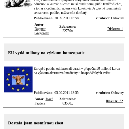
odměnou a laureáti si cestu musí hradit sami, přišli téměř všichni,
a to i u vícečlenných autorských kolektivů. Je zjevně rozumnější
se na recesi podílet, než se cítit dotčený.
Publikováno:
30.09.2011 16:58
v rubrice:
Osloviny
Autor:
Zobrazeno:
Dagmar
Diskuze:
1
22759x
Gregorová
EU vydá miliony na výzkum homeopatie
Evropští politici odhlasovali utratit v přepočtu 50 milionů korun
na výzkum alternativní medicíny u hospodářských zvířat.
Publikováno:
05.09.2011 13:55
v rubrice:
Osloviny
Autor:
Josef
Zobrazeno:
Diskuze:
52
Pazdera
83580x
Dostala jsem nesmírnou zlost