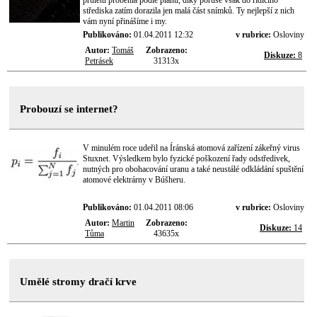
průletu proběhla podle plánu, díky poruše však do řídícího
střediska zatím dorazila jen malá část snímků. Ty nejlepší z nich
vám nyní přinášíme i my.
Publikováno:
01.04.2011 12:32
v rubrice:
Osloviny
Autor:
Tomáš
Zobrazeno:
Diskuze:
8
Petrásek
31313x
Probouzí se internet?
V minulém roce udeřil na Íránská atomová zařízení zákeřný virus
Stuxnet. Výsledkem bylo fyzické poškození řady odstředivek,
nutných pro obohacování uranu a také neustálé odkládání spuštění
atomové elektrárny v Búšheru.
Publikováno:
01.04.2011 08:06
v rubrice:
Osloviny
Autor:
Martin
Zobrazeno:
Diskuze:
14
Tůma
43635x
Umělé stromy dračí krve