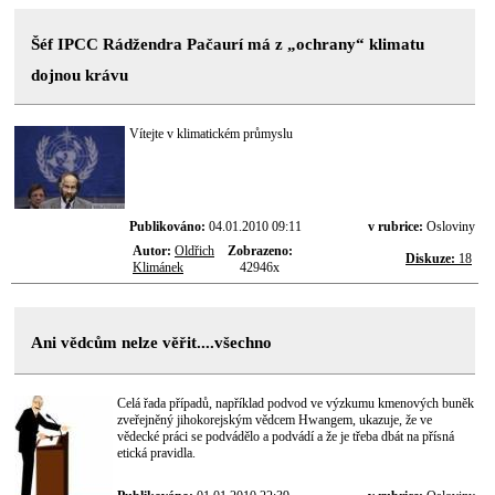
Šéf IPCC Rádžendra Pačaurí má z „ochrany“ klimatu
dojnou krávu
Vítejte v klimatickém průmyslu
Publikováno:
04.01.2010 09:11
v rubrice:
Osloviny
Autor:
Oldřich
Zobrazeno:
Diskuze:
18
Klimánek
42946x
Ani vědcům nelze věřit....všechno
Celá řada případů, například podvod ve výzkumu kmenových buněk
zveřejněný jihokorejským vědcem Hwangem, ukazuje, že ve
vědecké práci se podvádělo a podvádí a že je třeba dbát na přísná
etická pravidla.