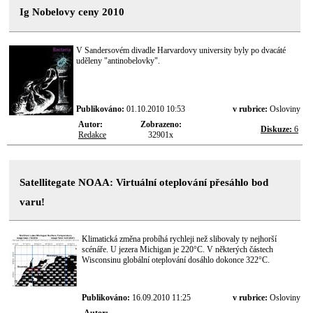
Ig Nobelovy ceny 2010
V Sandersovém divadle Harvardovy university byly po dvacáté
uděleny "antinobelovky".
Publikováno:
01.10.2010 10:53
v rubrice:
Osloviny
Autor:
Zobrazeno:
Diskuze:
6
Redakce
32901x
Satellitegate NOAA: Virtuální oteplování přesáhlo bod
varu!
Klimatická změna probíhá rychleji než slibovaly ty nejhorší
scénáře. U jezera Michigan je 220°C. V některých částech
Wisconsinu globální oteplování dosáhlo dokonce 322°C.
Publikováno:
16.09.2010 11:25
v rubrice:
Osloviny