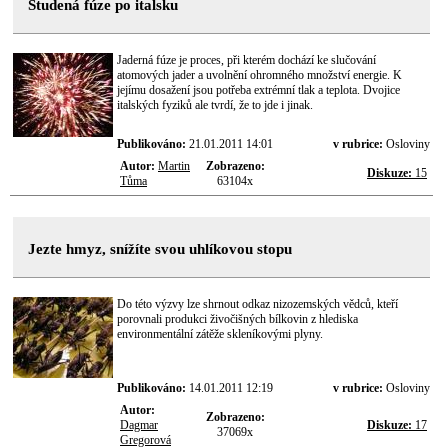
Studená fúze po italsku
Jaderná fúze je proces, při kterém dochází ke slučování
atomových jader a uvolnění ohromného množství energie. K
jejímu dosažení jsou potřeba extrémní tlak a teplota. Dvojice
italských fyziků ale tvrdí, že to jde i jinak.
Publikováno:
21.01.2011 14:01
v rubrice:
Osloviny
Autor:
Martin
Zobrazeno:
Diskuze:
15
Tůma
63104x
Jezte hmyz, snížíte svou uhlíkovou stopu
Do této výzvy lze shrnout odkaz nizozemských vědců, kteří
porovnali produkci živočišných bílkovin z hlediska
environmentální zátěže skleníkovými plyny.
Publikováno:
14.01.2011 12:19
v rubrice:
Osloviny
Autor:
Zobrazeno:
Dagmar
Diskuze:
17
37069x
Gregorová