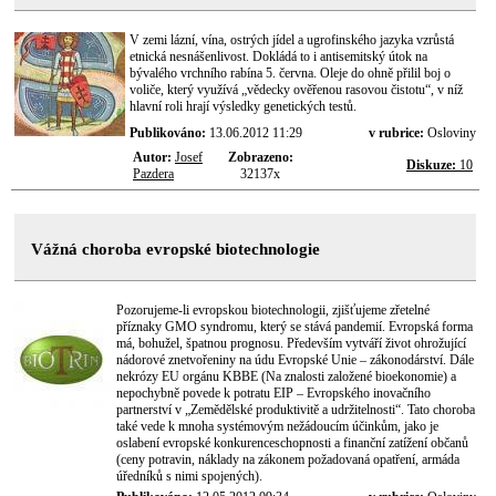
V zemi lázní, vína, ostrých jídel a ugrofinského jazyka vzrůstá
etnická nesnášenlivost. Dokládá to i antisemitský útok na
bývalého vrchního rabína 5. června. Oleje do ohně přilil boj o
voliče, který využívá „vědecky ověřenou rasovou čistotu“, v níž
hlavní roli hrají výsledky genetických testů.
Publikováno:
13.06.2012 11:29
v rubrice:
Osloviny
Autor:
Josef
Zobrazeno:
Diskuze:
10
Pazdera
32137x
Vážná choroba evropské biotechnologie
Pozorujeme-li evropskou biotechnologii, zjišťujeme zřetelné
příznaky GMO syndromu, který se stává pandemií. Evropská forma
má, bohužel, špatnou prognosu. Především vytváří život ohrožující
nádorové znetvořeniny na údu Evropské Unie – zákonodárství. Dále
nekrózy EU orgánu KBBE (Na znalosti založené bioekonomie) a
nepochybně povede k potratu EIP – Evropského inovačního
partnerství v „Zemědělské produktivitě a udržitelnosti“. Tato choroba
také vede k mnoha systémovým nežádoucím účinkům, jako je
oslabení evropské konkurenceschopnosti a finanční zatížení občanů
(ceny potravin, náklady na zákonem požadovaná opatření, armáda
úředníků s nimi spojených).