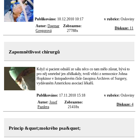
Publikováno:
10.12.2010 10:17
v rubrice:
Osloviny
Autor:
Dagmar
Zobrazeno:
Diskuze:
11
Gregorová
27788x
Zapomnětlivost chirurgů
Když si pacient odnáší ze sálu něco co tam mělo zůstat, bývá to
pro něj smrtelné jen zřídkakdy, tvrdí vědci z nemocnice Johna
Hopkinse v listopadovém čísle časopisu Archives of Surgery,
vydávaném Americkou asociací lékařů.
Publikováno:
17.11.2010 15:18
v rubrice:
Osloviny
Autor:
Josef
Zobrazeno:
Diskuze:
4
Pazdera
21418x
Princip &quot;mokrého psa&quot;