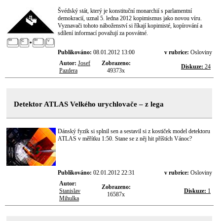
Švédský stát, který je konstituční monarchií s parlamentní
demokracií, uznal 5. ledna 2012 kopimismus jako novou víru.
Vyznavači tohoto náboženství si říkají kopimisté, kopírování a
sdílení informací považují za posvátné.
Publikováno:
08.01.2012 13:00
v rubrice:
Osloviny
Autor:
Josef
Zobrazeno:
Diskuze:
24
Pazdera
49373x
Detektor ATLAS Velkého urychlovače – z lega
Dánský fyzik si splnil sen a sestavil si z kostiček model detektoru
ATLAS v měřítku 1:50. Stane se z něj hit příštích Vánoc?
Publikováno:
02.01.2012 22:31
v rubrice:
Osloviny
Autor:
Zobrazeno:
Stanislav
Diskuze:
1
16587x
Mihulka