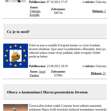
Publikováno:
07.10.2012 17:47
v rubrice:
Osloviny
Autor:
Zobrazeno:
Vítězslav
Diskuze:
2
20674x
Kremlík
Co je to med?
Právě na tom se nemůže Evropská komise se svým Soudním
dvorem shodnout. Spor mezi Lucemburkem a Bruselem, který po
odborné stránce nemá věcný podklad, může evropské včelaře
poslat na buben.
Publikováno:
23.09.2012 18:19
v rubrice:
Osloviny
Autor:
Josef
Zobrazeno:
Diskuze:
21
Pazdera
52186x
Obavy o kontaminaci Marsu pozemským životem
Čerstvá aféra kolem vrtáků Curiosity hrozí reálným omezením
průzkumu Marsu kvůli teoretické možnosti kontaminace teoretické