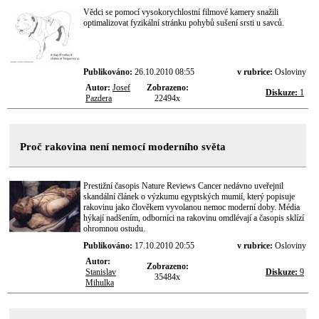
Vědci se pomocí vysokorychlostní filmové kamery snažili
optimalizovat fyzikální stránku pohybů sušení srsti u savců.
Publikováno:
26.10.2010 08:55
v rubrice:
Osloviny
Autor:
Josef
Zobrazeno:
Diskuze:
1
Pazdera
22494x
Proč rakovina není nemocí moderního světa
Prestižní časopis Nature Reviews Cancer nedávno uveřejnil
skandální článek o výzkumu egyptských mumií, který popisuje
rakovinu jako člověkem vyvolanou nemoc moderní doby. Média
hýkají nadšením, odborníci na rakovinu omdlévají a časopis sklízí
ohromnou ostudu.
Publikováno:
17.10.2010 20:55
v rubrice:
Osloviny
Autor:
Zobrazeno:
Stanislav
Diskuze:
9
35484x
Mihulka