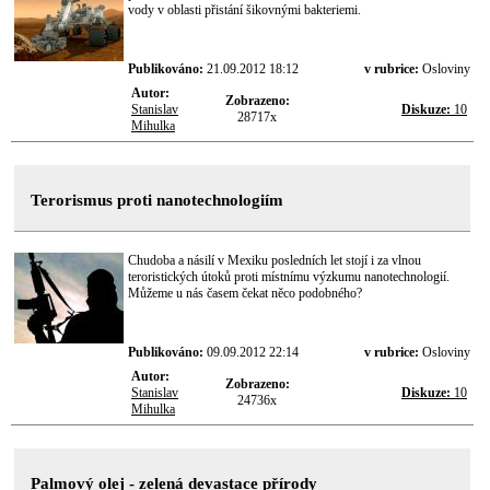
vody v oblasti přistání šikovnými bakteriemi.
Publikováno:
21.09.2012 18:12
v rubrice:
Osloviny
Autor:
Zobrazeno:
Stanislav
Diskuze:
10
28717x
Mihulka
Terorismus proti nanotechnologiím
Chudoba a násilí v Mexiku posledních let stojí i za vlnou
teroristických útoků proti místnímu výzkumu nanotechnologií.
Můžeme u nás časem čekat něco podobného?
Publikováno:
09.09.2012 22:14
v rubrice:
Osloviny
Autor:
Zobrazeno:
Stanislav
Diskuze:
10
24736x
Mihulka
Palmový olej - zelená devastace přírody