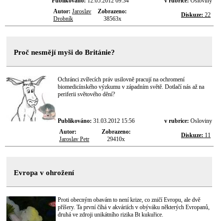
Publikováno:
12.05.2012 09:34
v rubrice:
Osloviny
Autor:
Jaroslav
Zobrazeno:
Diskuze:
22
Drobník
38563x
Proč nesmějí myši do Británie?
Ochránci zvířecích práv usilovně pracují na ochromení
biomedicínského výzkumu v západním světě. Dotlačí nás až na
periferii světového dění?
Publikováno:
31.03.2012 15:56
v rubrice:
Osloviny
Autor:
Zobrazeno:
Diskuze:
11
Jaroslav Petr
29410x
Evropa v ohrožení
Proti obecným obavám to není krize, co zničí Evropu, ale dvě
příšery. Ta první číhá v akváriích v obýváku některých Evropanů,
druhá ve zdroji unikátního rizika Bt kukuřice.