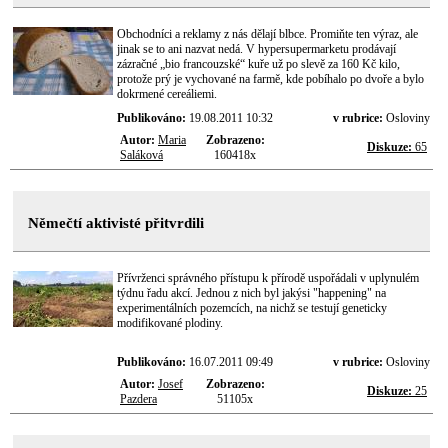
Obchodníci a reklamy z nás dělají blbce. Promiňte ten výraz, ale
jinak se to ani nazvat nedá. V hypersupermarketu prodávají
zázračné „bio francouzské“ kuře už po slevě za 160 Kč kilo,
protože prý je vychované na farmě, kde pobíhalo po dvoře a bylo
dokrmené cereáliemi.
Publikováno:
19.08.2011 10:32
v rubrice:
Osloviny
Autor:
Maria
Zobrazeno:
Diskuze:
65
Saláková
160418x
Němečtí aktivisté přitvrdili
Přívrženci správného přístupu k přírodě uspořádali v uplynulém
týdnu řadu akcí. Jednou z nich byl jakýsi "happening" na
experimentálních pozemcích, na nichž se testují geneticky
modifikované plodiny.
Publikováno:
16.07.2011 09:49
v rubrice:
Osloviny
Autor:
Josef
Zobrazeno:
Diskuze:
25
Pazdera
51105x