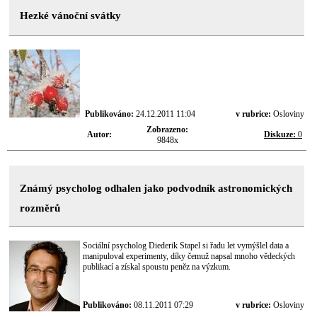
Hezké vánoční svátky
Publikováno:
24.12.2011 11:04
v rubrice:
Osloviny
Zobrazeno:
Autor:
Diskuze:
0
9848x
Známý psycholog odhalen jako podvodník astronomických
rozměrů
Sociální psycholog Diederik Stapel si řadu let vymýšlel data a
manipuloval experimenty, díky čemuž napsal mnoho vědeckých
publikací a získal spoustu peněz na výzkum.
Publikováno:
08.11.2011 07:29
v rubrice:
Osloviny