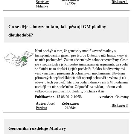
Stanislav
Diskuze:
1
14222x
Mihulka
Co se děje s hmyzem tam, kde pěstují GM plodiny
dlouhodobě?
Není pochyb o tom, že geneticky modifikované rostliny s
transplantovaným genem pro tvorbu Bt toxinu ničí hmyz, který si
na nich pochutnává. Za tím účelem byly nakonec vytvořeny. Často
ale v souvislosti s jejich pěstováním zaznívají argumenty, že spolu
se škůdci na to doplácí i jejich predátoři. Pokles biodiverzity má
vést k narušení přirozených ochranných mechanismů. Úbytkem
přirozených nepřátel škůdců rádi operují ochranáři a vzbuzují tak
obavy u těch pěstitelů, kteří hospodaří klasicky a s GM plodinami
nechtějí mít nic společného. Odpověď na otázku, k čemu vede
velkoplošné pěstování Bt plodiny, přichází z Asie.
Publikováno:
15.06.2012 10:58
v rubrice:
Osloviny
Autor:
Josef
Zobrazeno:
Diskuze:
3
Pazdera
21864x
Genomika rozděluje Maďary