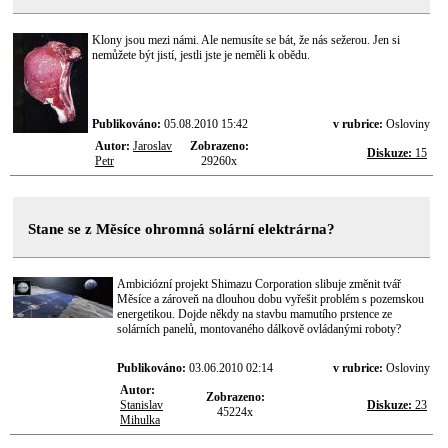
Klony jsou mezi námi. Ale nemusíte se bát, že nás sežerou. Jen si
nemůžete být jistí, jestli jste je neměli k obědu.
Publikováno:
05.08.2010 15:42
v rubrice:
Osloviny
Autor:
Jaroslav
Zobrazeno:
Diskuze:
15
Petr
29260x
Stane se z Měsíce ohromná solární elektrárna?
Ambiciózní projekt Shimazu Corporation slibuje změnit tvář
Měsíce a zároveň na dlouhou dobu vyřešit problém s pozemskou
energetikou. Dojde někdy na stavbu mamutího prstence ze
solárních panelů, montovaného dálkově ovládanými roboty?
Publikováno:
03.06.2010 02:14
v rubrice:
Osloviny
Autor:
Zobrazeno:
Stanislav
Diskuze:
23
45224x
Mihulka