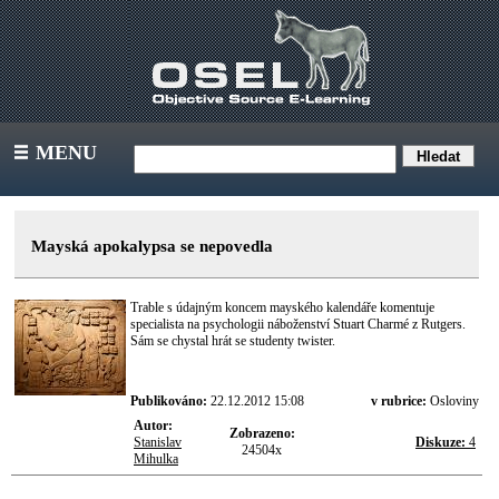
MENU
III
Mayská apokalypsa se nepovedla
Trable s údajným koncem mayského kalendáře komentuje
specialista na psychologii náboženství Stuart Charmé z Rutgers.
Sám se chystal hrát se studenty twister.
Publikováno:
22.12.2012 15:08
v rubrice:
Osloviny
Autor:
Zobrazeno:
Stanislav
Diskuze:
4
24504x
Mihulka