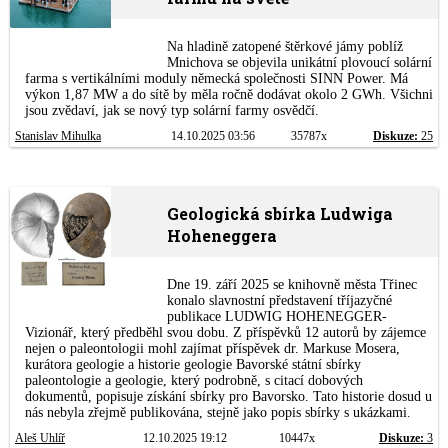
Na hladině zatopené štěrkové jámy poblíž
Mnichova se objevila unikátní plovoucí solární
farma s vertikálními moduly německá společnosti SINN Power. Má
výkon 1,87 MW a do sítě by měla ročně dodávat okolo 2 GWh. Všichni
jsou zvědaví, jak se nový typ solární farmy osvědčí.
Stanislav Mihulka
14.10.2025 03:56
35787x
Diskuze:
25
Geologická sbírka Ludwiga
Hoheneggera
Dne 19. září 2025 se knihovně města Třinec
konalo slavnostní představení tříjazyčné
publikace LUDWIG HOHENEGGER-
Vizionář, který předběhl svou dobu. Z příspěvků 12 autorů by zájemce
nejen o paleontologii mohl zajímat příspěvek dr. Markuse Mosera,
kurátora geologie a historie geologie Bavorské státní sbírky
paleontologie a geologie, který podrobně, s citací dobových
dokumentů, popisuje získání sbírky pro Bavorsko. Tato historie dosud u
nás nebyla zřejmě publikována, stejně jako popis sbírky s ukázkami.
Aleš Uhlíř
12.10.2025 19:12
10447x
Diskuze:
3