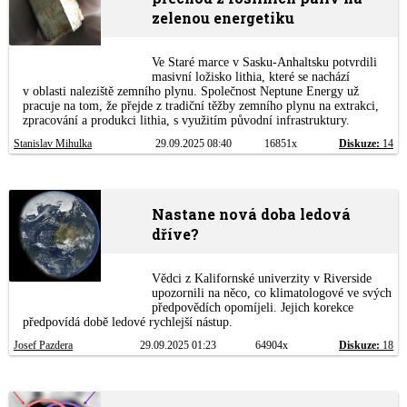
zelenou energetiku
Ve Staré marce v Sasku-Anhaltsku potvrdili
masivní ložisko lithia, které se nachází
v oblasti naleziště zemního plynu. Společnost Neptune Energy už
pracuje na tom, že přejde z tradiční těžby zemního plynu na extrakci,
zpracování a produkci lithia, s využitím původní infrastruktury.
Stanislav Mihulka
29.09.2025 08:40
16851x
Diskuze:
14
Nastane nová doba ledová
dříve?
Vědci z Kalifornské univerzity v Riverside
upozornili na něco, co klimatologové ve svých
předpovědích opomíjeli. Jejich korekce
předpovídá době ledové rychlejší nástup.
Josef Pazdera
29.09.2025 01:23
64904x
Diskuze:
18