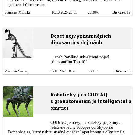
geometrii časoprostoru.
Stanislav Mihulka
16.10.2025 20:11
25500x
Diskuze:
19
Deset nejvýznamnějších
dinosaurů v dějinách
…aneb Poněkud subjektivní pojetí
„dinosauřího Top 10“
Vladimír Socha
16.10.2025 18:32
13601x
Diskuze:
3
Robotický pes CODiAQ
s granátometem je inteligentní a
smrtící
CODiAQ je nový, uživatelsky příjemný a
relativně levný robopes od Skyborne
Technologies, který nabízí snadné ovládání operátorem a díky umělé