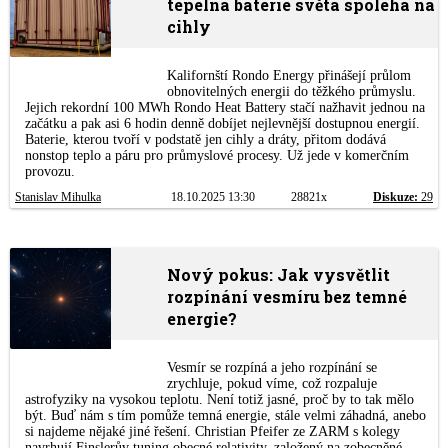
tepelná baterie světa spoléhá na
cihly
Kalifornští Rondo Energy přinášejí průlom
obnovitelných energii do těžkého průmyslu.
Jejich rekordní 100 MWh Rondo Heat Battery stačí nažhavit jednou na
začátku a pak asi 6 hodin denně dobíjet nejlevnější dostupnou energií.
Baterie, kterou tvoří v podstatě jen cihly a dráty, přitom dodává
nonstop teplo a páru pro průmyslové procesy. Už jede v komerčním
provozu.
Stanislav Mihulka
18.10.2025 13:30
28821x
Diskuze:
29
Nový pokus: Jak vysvětlit
rozpínání vesmíru bez temné
energie?
Vesmír se rozpíná a jeho rozpínání se
zrychluje, pokud víme, což rozpaluje
astrofyziky na vysokou teplotu. Není totiž jasné, proč by to tak mělo
být. Buď nám s tím pomůže temná energie, stále velmi záhadná, anebo
si najdeme nějaké jiné řešení. Christian Pfeifer ze ZARM s kolegy
navrhují Finslerův tuning obecné relativity, založený na zobecněné