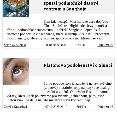
spustí podmořské datové
centrum u Šanghaje
Tam kde neuspěl Microsoft se dere dopředu
Čína. Společnost Highlander brzy ponoří a
připojí podmořské datacentrum u pobřeží Šanghaje. Jejich úsilí
finančně podporuje čínská vláda, která si slibuje více než 95procentní
úsporu energie, která by se jinak spotřebovala na chlazení serverů.
Stanislav Mihulka
08.10.2025 00:34
16404x
Diskuze:
19
Platónovo podobenství o Slunci
Tohle podobenství je založené na tzv. světelné
(zrakové) metafoře, tedy na jazykové analogii
poznání a vidění. O poznání často mluvíme
výrazy, které jinak používáme pro vidění: „nahlédnout, je to jasné…“
Platón však jde dál a na této metafoře staví koncept idejí.
Zdeněk Kratochvíl
07.10.2025 21:10
60140x
Diskuze:
16