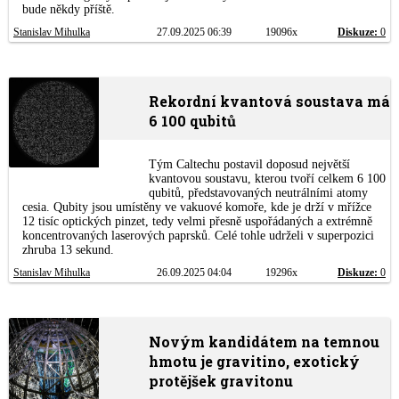
bude někdy příště.
Stanislav Mihulka
27.09.2025 06:39
19096x
Diskuze:
0
Rekordní kvantová soustava má
6 100 qubitů
Tým Caltechu postavil doposud největší
kvantovou soustavu, kterou tvoří celkem 6 100
qubitů, představovaných neutrálními atomy
cesia. Qubity jsou umístěny ve vakuové komoře, kde je drží v mřížce
12 tisíc optických pinzet, tedy velmi přesně uspořádaných a extrémně
koncentrovaných laserových paprsků. Celé tohle udrželi v superpozici
zhruba 13 sekund.
Stanislav Mihulka
26.09.2025 04:04
19296x
Diskuze:
0
Novým kandidátem na temnou
hmotu je gravitino, exotický
protějšek gravitonu