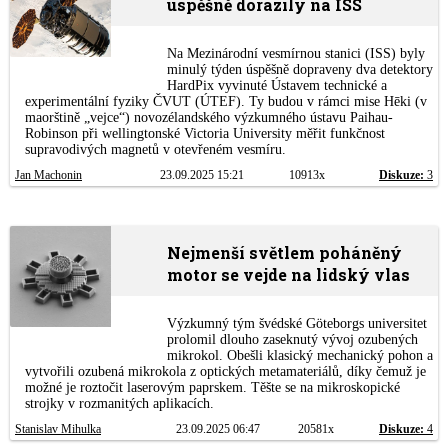
úspěšně dorazily na ISS
Na Mezinárodní vesmírnou stanici (ISS) byly
minulý týden úspěšně dopraveny dva detektory
HardPix vyvinuté Ústavem technické a
experimentální fyziky ČVUT (ÚTEF). Ty budou v rámci mise Hēki (v
maorštině „vejce“) novozélandského výzkumného ústavu Paihau-
Robinson při wellingtonské Victoria University měřit funkčnost
supravodivých magnetů v otevřeném vesmíru.
Jan Machonin
23.09.2025 15:21
10913x
Diskuze:
3
Nejmenší světlem poháněný
motor se vejde na lidský vlas
Výzkumný tým švédské Göteborgs universitet
prolomil dlouho zaseknutý vývoj ozubených
mikrokol. Obešli klasický mechanický pohon a
vytvořili ozubená mikrokola z optických metamateriálů, díky čemuž je
možné je roztočit laserovým paprskem. Těšte se na mikroskopické
strojky v rozmanitých aplikacích.
Stanislav Mihulka
23.09.2025 06:47
20581x
Diskuze:
4