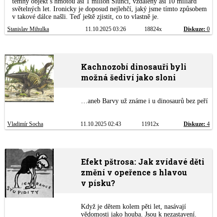
temný objekt s hmotou asi 1 milion Sluncí, vzdálený asi 10 miliard
světelných let. Ironicky je doposud nejlehčí, jaký jsme tímto způsobem
v takové dálce našli. Teď ještě zjistit, co to vlastně je.
Stanislav Mihulka
11.10.2025 03:26
18824x
Diskuze:
0
Kachnozobí dinosauři byli
možná šediví jako sloni
…aneb Barvy už známe i u dinosaurů bez peří
Vladimír Socha
11.10.2025 02:43
11912x
Diskuze:
4
Efekt pštrosa: Jak zvídavé děti
změní v opeřence s hlavou
v písku?
Když je dětem kolem pěti let, nasávají
vědomosti jako houba. Jsou k nezastavení.