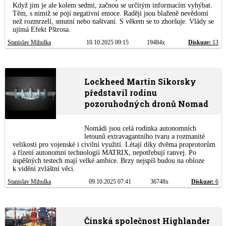
Když jim je ale kolem sedmi, začnou se určitým informacím vyhýbat.
Těm, s nimiž se pojí negativní emoce. Raději jsou blaženě nevědomí
než rozmrzelí, smutní nebo naštvaní. S věkem se to zhoršuje. Vlády se
ujímá Efekt Pštrosa.
Stanislav Mihulka
10.10.2025 09:15
19484x
Diskuze:
13
Lockheed Martin Sikorsky
představil rodinu
pozoruhodných dronů Nomad
Nomádi jsou celá rodinka autonomních
letounů extravagantního tvaru a rozmanité
velikosti pro vojenské i civilní využití. Létají díky dvěma proprotorům
a řízení autonomní technologií MATRIX, nepotřebují ranvej. Po
úspěšných testech mají velké ambice. Brzy nejspíš budou na obloze
k vidění zvláštní věci.
Stanislav Mihulka
09.10.2025 07:41
36748x
Diskuze:
6
Čínská společnost Highlander