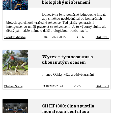
biologickými zbraněmi
Donedávna bylo poměrně jednoduché hlídat,
aby si někdo neobjednával od komerčních
biotech společností vražedné sekvence. Teď přišly generativní
inteligence, co umějí pracovat se sekvencemi. Je to výborný sluha, ale
děsný pán, takže máme o další biologickou hrozbu navíc.
Stanislav Mihulka
04.10.2025 20:55
14133x
Diskuze:
8
Wyrex – tyranosaurus s
ukousnutým ocasem
…aneb Otisky kůže a děsivé zranění
Vladimír Socha
03.10.2025 20:41
21729x
Diskuze:
4
CHIEF1300: Čína spustila
monstrózní centrifugu