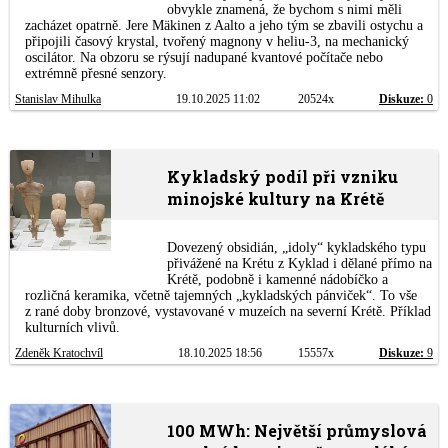
obvykle znamená, že bychom s nimi měli
zacházet opatrně. Jere Mäkinen z Aalto a jeho tým se zbavili ostychu a
připojili časový krystal, tvořený magnony v heliu-3, na mechanický
oscilátor. Na obzoru se rýsují nadupané kvantové počítače nebo
extrémně přesné senzory.
Stanislav Mihulka
19.10.2025 11:02
20524x
Diskuze:
0
Kykladský podíl při vzniku
minojské kultury na Krétě
Dovezený obsidián, „idoly“ kykladského typu
přivážené na Krétu z Kyklad i dělané přímo na
Krétě, podobně i kamenné nádobíčko a
rozličná keramika, včetně tajemných „kykladských pánviček“. To vše
z rané doby bronzové, vystavované v muzeích na severní Krétě. Příklad
kulturních vlivů.
Zdeněk Kratochvíl
18.10.2025 18:56
15557x
Diskuze:
9
100 MWh: Největší průmyslová