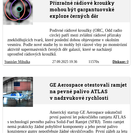
Přízračné rádiové kroužky
mohou být gargantuovské
exploze černých děr
Podivné rádiové kroužky (ORC, Odd radio
circle) patří mezi zvláštní rádiové přízraky
zneklidňujících tvarů, které poslední dobou objevujeme v okolním
vesmíru. Podle nové studie by to mohly být rázové vlny po monstrózní
aktivitě supermasivních černých děr galaxií, které se nacházejí
uprostřed rádiových kroužků.
Stanislav Mihulka
27.09.2025 19:36
11570x
Diskuze:
0
GE Aerospace otestovali ramjet
na pevné palivo ATLAS
v nadzvukové rychlosti
Americký startup GE Aerospace uskutečnil
první pasivní let pokročilého ramjetu ATLAS
s technologií pevného paliva Solid-Fuel Ramjet (SFRJ). Tento ramjet
nemá prakticky žádné pohyblivé komponenty a jeho pevné palivo
konzistence gumy nepotřebuje žádné okysličovadlo. První zážeh za letu