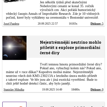
Jen několik týdnů před skutečnými
Nobelovými cenami se konal 35. ročník
výročních cen. Akci pořádá humoristický
vědecký časopis Annals of Improbable Research. Zde je 10 vítězných
počinů, které byly vyhlášeny na ceremoniálu v Bostonské univerzitě.
Josef Pazdera
20.09.2025 22:57
16183x
Diskuze:
5
Nejextrémnější neutrino mohlo
přiletět z exploze primordiální
černé díry
Tvoří temnou hmotu primordiální černé díry?
Pokud ano, vybuchují kolem nás? Pokud ano,
máme už v ruce důkaz? Kupodivu možná máme. Nejextrémnější
neutrino všech dob KM3-230213A z letošního února mohlo přiletět
z takové exploze. Ve hře jsou ale i jiná exotická vysvětlení. Bude to
chtít ještě hodně detekcí částic, aby bylo jasněji.
Stanislav Mihulka
19.09.2025 14:49
18480x
Diskuze:
9