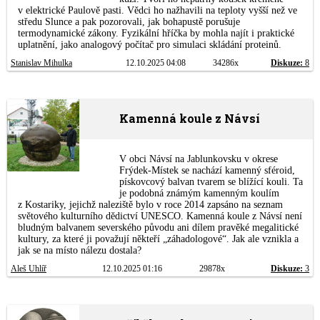
v elektrické Paulově pasti. Vědci ho nažhavili na teploty vyšší než ve
středu Slunce a pak pozorovali, jak bohapustě porušuje
termodynamické zákony. Fyzikální hříčka by mohla najít i praktické
uplatnění, jako analogový počítač pro simulaci skládání proteinů.
Stanislav Mihulka
12.10.2025 04:08
34286x
Diskuze:
8
Kamenná koule z Návsí
V obci Návsí na Jablunkovsku v okrese
Frýdek-Místek se nachází kamenný sféroid,
pískovcový balvan tvarem se blížící kouli. Ta
je podobná známým kamenným koulím
z Kostariky, jejichž naleziště bylo v roce 2014 zapsáno na seznam
světového kulturního dědictví UNESCO. Kamenná koule z Návsí není
bludným balvanem severského původu ani dílem pravěké megalitické
kultury, za které ji považují někteří „záhadologové“. Jak ale vznikla a
jak se na místo nálezu dostala?
Aleš Uhlíř
12.10.2025 01:16
29878x
Diskuze:
3