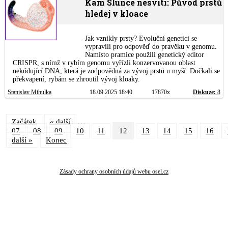
Kam Slunce nesvítí: Původ prstů
hledej v kloace
Jak vznikly prsty? Evoluční genetici se
vypravili pro odpověď do pravěku v genomu.
Namísto pramice použili genetický editor
CRISPR, s nímž v rybím genomu vyřízli konzervovanou oblast
nekódující DNA, která je zodpovědná za vývoj prstů u myší. Dočkali se
překvapení, rybám se zhroutil vývoj kloaky.
Stanislav Mihulka
18.09.2025 18:40
17870x
Diskuze:
8
…
Začátek
« další
07
08
09
10
11
12
13
14
15
16
další »
Konec
Zásady ochrany osobních údajů webu osel.cz