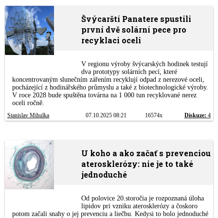
Švýcarští Panatere spustili
první dvě solární pece pro
recyklaci oceli
V regionu výroby švýcarských hodinek testují
dva prototypy solárních pecí, které
koncentrovaným slunečním zářením recyklují odpad z nerezové oceli,
pocházející z hodinářského průmyslu a také z biotechnologické výroby.
V roce 2028 bude spuštěna továrna na 1 000 tun recyklované nerez
oceli ročně.
Stanislav Mihulka
07.10.2025 08:21
16574x
Diskuze:
4
U koho a ako začať s prevenciou
aterosklerózy: nie je to také
jednoduché
Od polovice 20.storočia je rozpoznaná úloha
lipidov pri vzniku aterosklerózy a čoskoro
potom začali snahy o jej prevenciu a liečbu. Kedysi to bolo jednoduché