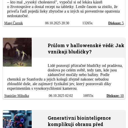
– kto mal „vysoký cholesterol“, vypočul si od lekára kázeň
o životospráve a dostal recept na tabletky. Lenže časom sa zistilo, že
priveľa ľudí pojedá lieky zbytočne a u iných sú preventívne opatrenia
nedostatočné.
Matej Čiernik
06.10.2025 20:30
13265x
Diskuze:
5
Průlom v hallowenské vědě: Jak
vznikají bludičky?
Lidé pozorují přízračné bludičky od pradávna,
doslova po celém světě, tedy tam, kde jsou
zádumčivé močály nebo bažiny. Podle
chemiků ze Stanfordu a jejich kolegů zřejmě nakonec nebudou
zbloudilé duše, ale zajímavý fyzikální jev, který pozorovali díky
experimentům s vysokorychlostní kamerou.
Stanislav Mihulka
06.10.2025 02:02
16955x
Diskuze:
10
Generativní biointeligence
komplikují obranu před