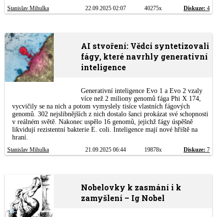
Stanislav Mihulka
22.09.2025 02:07
40275x
Diskuze:
4
AI stvoření: Vědci syntetizovali
fágy, které navrhly generativní
inteligence
Generativní inteligence Evo 1 a Evo 2 vzaly
více než 2 miliony genomů fága Phi X 174,
vycvičily se na nich a potom vymyslely tisíce vlastních fágových
genomů. 302 nejslibnějších z nich dostalo šanci prokázat své schopnosti
v reálném světě. Nakonec uspělo 16 genomů, jejichž fágy úspěšně
likvidují rezistentní bakterie E. coli. Inteligence mají nové hřiště na
hraní.
Stanislav Mihulka
21.09.2025 06:44
19878x
Diskuze:
7
Nobelovky k zasmání i k
zamyšlení – Ig Nobel