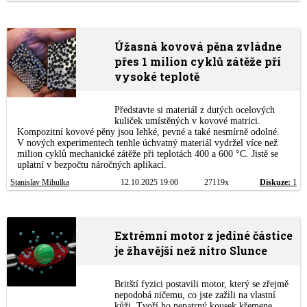
Úžasná kovová pěna zvládne
přes 1 milion cyklů zátěže při
vysoké teplotě
Představte si materiál z dutých ocelových
kuliček umístěných v kovové matrici.
Kompozitní kovové pěny jsou lehké, pevné a také nesmírně odolné.
V nových experimentech tenhle úchvatný materiál vydržel více než
milion cyklů mechanické zátěže při teplotách 400 a 600 °C. Jistě se
uplatní v bezpočtu náročných aplikací.
Stanislav Mihulka
12.10.2025 19:00
27119x
Diskuze:
1
Extrémní motor z jediné částice
je žhavější než nitro Slunce
Britští fyzici postavili motor, který se zřejmě
nepodobá ničemu, co jste zažili na vlastní
kůži. Tvoří ho nepatrný kousek křemene