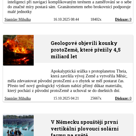
inteligenci při navigaci komplikovaným terénem a zaměřování se o sebe
do značné míry postará sám. Granátometem nebo brokovnicí podporuje
malé jednotky
Stanislav Mihulka
16.10.2025 08:44
18402x
Diskuze:
9
Geologové objevili kousky
protoZemě, které přežily 4,5
miliard let
Apokalyptická srážka s protoplanetou Theia,
která završila vývoj Země a vytvořila Měsíc,
měla zdevastovat původní protoZemi a o zbytek se měl postarat čas.
Přesto teď nový geologický výzkum nabízí přímý důkaz materiálu,
který pochází z původní protoZemě a uchoval se do dnešních dní.
Stanislav Mihulka
15.10.2025 04:21
25667x
Diskuze:
0
V Německu spouštějí první
vertikální plovoucí solární
farmu na světě