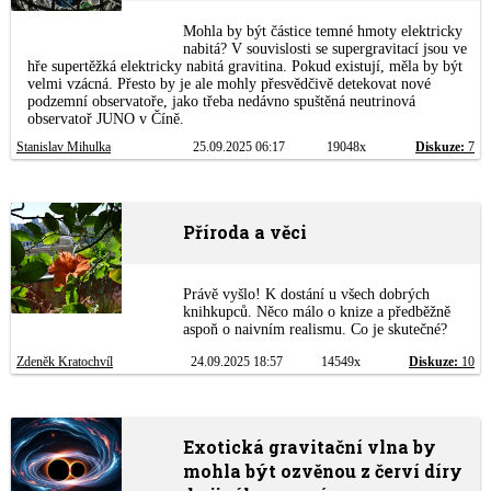
Mohla by být částice temné hmoty elektricky
nabitá? V souvislosti se supergravitací jsou ve
hře supertěžká elektricky nabitá gravitina. Pokud existují, měla by být
velmi vzácná. Přesto by je ale mohly přesvědčivě detekovat nové
podzemní observatoře, jako třeba nedávno spuštěná neutrinová
observatoř JUNO v Číně.
Stanislav Mihulka
25.09.2025 06:17
19048x
Diskuze:
7
Příroda a věci
Právě vyšlo! K dostání u všech dobrých
knihkupců. Něco málo o knize a předběžně
aspoň o naivním realismu. Co je skutečné?
Zdeněk Kratochvíl
24.09.2025 18:57
14549x
Diskuze:
10
Exotická gravitační vlna by
mohla být ozvěnou z červí díry