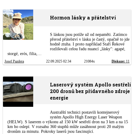
Hormon lásky a přátelství
S láskou jsou potíže už od nepaměti. Zatímco
přerod přátelství v lásku je častý, opačně to jde
hodně ztuha. I proto například Staří Řekové
rozlišovali celou řadu nuancí „lásky“: agapé,
storgé, erós, filia,…
Josef Pazdera
22.09.2025 02:34
21084x
Diskuze:
11
Laserový systém Apollo sestřelí
200 dronů bez přídavného zdroje
energie
Australští technici postavili kontejnerový
systém Apollo High Energy Laser Weapon
(HELW). S laserem o výkonu až 150 kW sestřelí dron na 3 km a na 15
km ho oslepí. V rozsahu 360 stupňů může zasáhnout proti 20 malým
dronům za minutu. Pokroky laserů jsou fascinující.