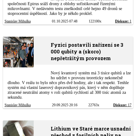
společnosti Epirus sráží drony z oblohy sofistikovaně řízenými
mikrovlnami. V nedávném testu zneškodnil celé hejno 49 dronů se
stoprocentní úspěšností. Jako by je někdo proklel.
Stanislav Mihulka
01.10.2025 07:48
122100x
Diskuze:
1
Fyzici postavili zařízení se 3
000 qubity a (skoro)
nepřetržitým provozem
Nový kvantový systém má 3 tisíce qubitů a lze
ho udržet v provozu teoreticky nekonečně
dlouho. V reálu to bylo něco přes dvě hodiny, ale i tak respekt. Tenhle
systém má vlastní laserový dopravníkový pás, který v něm doplňuje
ztracené neutrální atomy v roli qubitů rychlostí až 300 tisíc atomů za
sekundu.
Stanislav Mihulka
29.09.2025 20:16
22763x
Diskuze:
17
Lithium ve Staré marce usnadní
přechod z fosilních paliv na