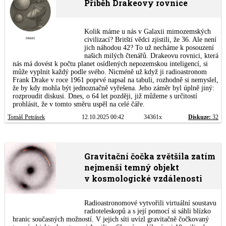
Příběh Drakeovy rovnice
Kolik máme u nás v Galaxii mimozemských
civilizací? Britští vědci zjistili, že 36. Ale není
jich náhodou 42? To už necháme k posouzení
našich milých čtenářů. Drakeovu rovnici, která
nás má dovést k počtu planet osídlených nepozemskou inteligencí, si
může vyplnit každý podle svého. Nicméně už když ji radioastronom
Frank Drake v roce 1961 poprvé napsal na tabuli, rozhodně si nemyslel,
že by kdy mohla být jednoznačně vyřešena. Jeho záměr byl úplně jiný:
rozproudit diskusi. Dnes, o 64 let později, již můžeme s určitostí
prohlásit, že v tomto směru uspěl na celé čáře.
Tomáš Petrásek
12.10.2025 00:42
34361x
Diskuze:
32
Gravitační čočka zvětšila zatím
nejmenší temný objekt
v kosmologické vzdálenosti
Radioastronomové vytvořili virtuální soustavu
radioteleskopů a s její pomocí si sáhli blízko
hranic současných možností. V jejich síti uvízl gravitačně čočkovaný