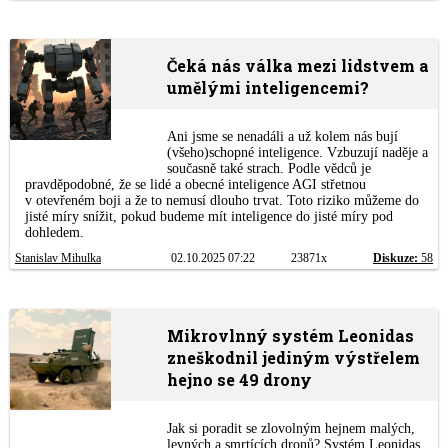
Čeká nás válka mezi lidstvem a
umělými inteligencemi?
Ani jsme se nenadáli a už kolem nás bují
(všeho)schopné inteligence. Vzbuzují naděje a
současně také strach. Podle vědců je
pravděpodobné, že se lidé a obecné inteligence AGI střetnou
v otevřeném boji a že to nemusí dlouho trvat. Toto riziko můžeme do
jisté míry snížit, pokud budeme mít inteligence do jisté míry pod
dohledem.
Stanislav Mihulka
02.10.2025 07:22
23871x
Diskuze:
58
Mikrovlnný systém Leonidas
zneškodnil jediným výstřelem
hejno se 49 drony
Jak si poradit se zlovolným hejnem malých,
levných a smrtících dronů? Systém Leonidas