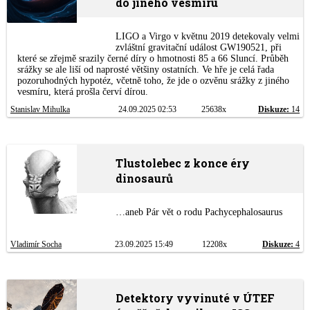
do jiného vesmíru
LIGO a Virgo v květnu 2019 detekovaly velmi
zvláštní gravitační událost GW190521, při
které se zřejmě srazily černé díry o hmotnosti 85 a 66 Sluncí. Průběh
srážky se ale liší od naprosté většiny ostatních. Ve hře je celá řada
pozoruhodných hypotéz, včetně toho, že jde o ozvěnu srážky z jiného
vesmíru, která prošla červí dírou.
Stanislav Mihulka
24.09.2025 02:53
25638x
Diskuze:
14
Tlustolebec z konce éry
dinosaurů
…aneb Pár vět o rodu Pachycephalosaurus
Vladimír Socha
23.09.2025 15:49
12208x
Diskuze:
4
Detektory vyvinuté v ÚTEF