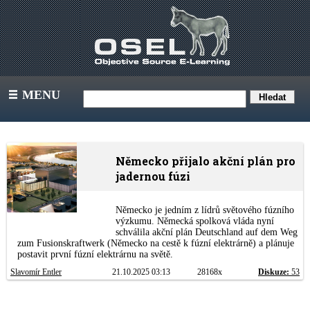
MENU
III
Německo přijalo akční plán pro
jadernou fúzi
Německo je jedním z lídrů světového fúzního
výzkumu. Německá spolková vláda nyní
schválila akční plán Deutschland auf dem Weg
zum Fusionskraftwerk (Německo na cestě k fúzní elektrárně) a plánuje
postavit první fúzní elektrárnu na světě.
Slavomír Entler
21.10.2025 03:13
28168x
Diskuze:
53