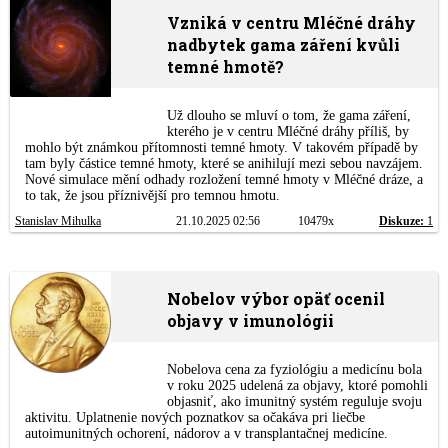
Vzniká v centru Mléčné dráhy
nadbytek gama záření kvůli
temné hmotě?
Už dlouho se mluví o tom, že gama záření,
kterého je v centru Mléčné dráhy příliš, by
mohlo být známkou přítomnosti temné hmoty. V takovém případě by
tam byly částice temné hmoty, které se anihilují mezi sebou navzájem.
Nové simulace mění odhady rozložení temné hmoty v Mléčné dráze, a
to tak, že jsou příznivější pro temnou hmotu.
Stanislav Mihulka
21.10.2025 02:56
10479x
Diskuze:
1
Nobelov výbor opäť ocenil
objavy v imunológii
Nobelova cena za fyziológiu a medicínu bola
v roku 2025 udelená za objavy, ktoré pomohli
objasniť, ako imunitný systém reguluje svoju
aktivitu. Uplatnenie nových poznatkov sa očakáva pri liečbe
autoimunitných ochorení, nádorov a v transplantačnej medicíne.