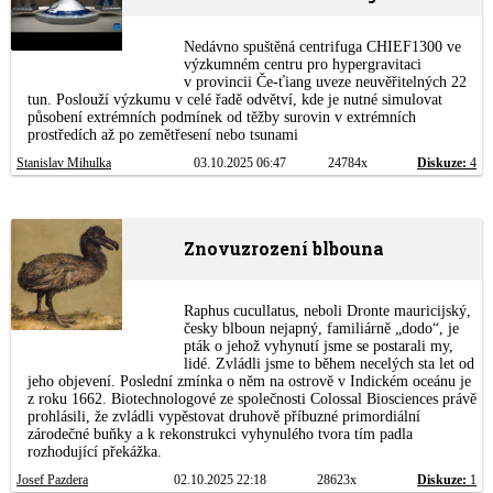
Nedávno spuštěná centrifuga CHIEF1300 ve
výzkumném centru pro hypergravitaci
v provincii Če-ťiang uveze neuvěřitelných 22
tun. Poslouží výzkumu v celé řadě odvětví, kde je nutné simulovat
působení extrémních podmínek od těžby surovin v extrémních
prostředích až po zemětřesení nebo tsunami
Stanislav Mihulka
03.10.2025 06:47
24784x
Diskuze:
4
Znovuzrození blbouna
Raphus cucullatus, neboli Dronte mauricijský,
česky blboun nejapný, familiárně „dodo“, je
pták o jehož vyhynutí jsme se postarali my,
lidé. Zvládli jsme to během necelých sta let od
jeho objevení. Poslední zmínka o něm na ostrově v Indickém oceánu je
z roku 1662. Biotechnologové ze společnosti Colossal Biosciences právě
prohlásili, že zvládli vypěstovat druhově příbuzné primordiální
zárodečné buňky a k rekonstrukci vyhynulého tvora tím padla
rozhodující překážka.
Josef Pazdera
02.10.2025 22:18
28623x
Diskuze:
1