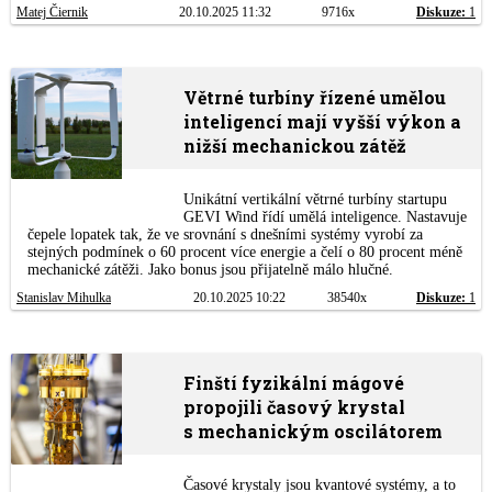
Matej Čiernik
20.10.2025 11:32
9716x
Diskuze:
1
Větrné turbíny řízené umělou
inteligencí mají vyšší výkon a
nižší mechanickou zátěž
Unikátní vertikální větrné turbíny startupu
GEVI Wind řídí umělá inteligence. Nastavuje
čepele lopatek tak, že ve srovnání s dnešními systémy vyrobí za
stejných podmínek o 60 procent více energie a čelí o 80 procent méně
mechanické zátěži. Jako bonus jsou přijatelně málo hlučné.
Stanislav Mihulka
20.10.2025 10:22
38540x
Diskuze:
1
Finští fyzikální mágové
propojili časový krystal
s mechanickým oscilátorem
Časové krystaly jsou kvantové systémy, a to